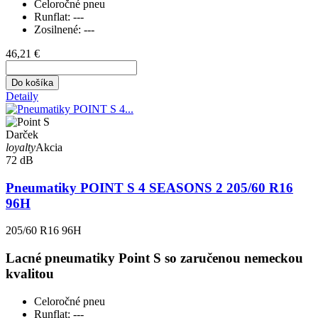
Celoročné pneu
Runflat:
---
Zosilnené:
---
46,21 €
Do košíka
Detaily
Darček
loyalty
Akcia
72 dB
Pneumatiky POINT S 4 SEASONS 2 205/60 R16
96H
205/60 R16 96H
Lacné pneumatiky Point S so zaručenou nemeckou
kvalitou
Celoročné pneu
Runflat:
---