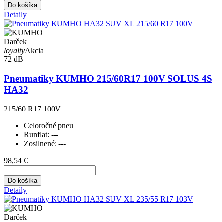
Do košíka
Detaily
Darček
loyalty
Akcia
72 dB
Pneumatiky KUMHO 215/60R17 100V SOLUS 4S
HA32
215/60 R17 100V
Celoročné pneu
Runflat:
---
Zosilnené:
---
98,54 €
Do košíka
Detaily
Darček