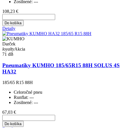
Zosilnené:
---
108,23 €
Do košíka
Detaily
Darček
loyalty
Akcia
71 dB
Pneumatiky KUMHO 185/65R15 88H SOLUS 4S
HA32
185/65 R15 88H
Celoročné pneu
Runflat:
---
Zosilnené:
---
67,03 €
Do košíka