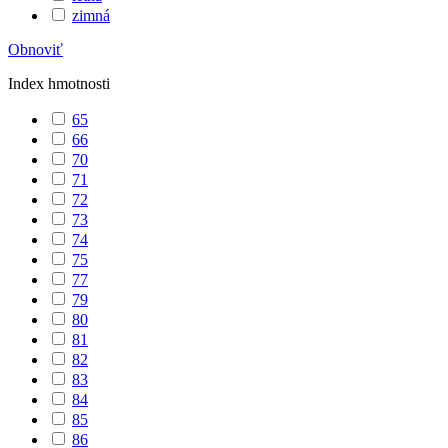
zimná
Obnoviť
Index hmotnosti
65
66
70
71
72
73
74
75
77
79
80
81
82
83
84
85
86