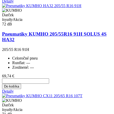
Detaily
Darček
loyalty
Akcia
72 dB
Pneumatiky KUMHO 205/55R16 91H SOLUS 4S
HA32
205/55 R16 91H
Celoročné pneu
Runflat:
---
Zosilnené:
---
69,74 €
Do košíka
Detaily
Darček
loyalty
Akcia