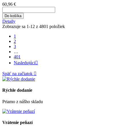
60,96 €
Do košíka
Detaily
Zobrazuje sa 1-12 z 4801 položiek
1
2
3
…
401
Nasledujúci

Späť na začiatok

Rýchle dodanie
Priamo z nášho skladu
Vrátenie peňazí