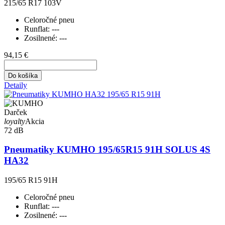
215/65 R17 103V
Celoročné pneu
Runflat:
---
Zosilnené:
---
94,15 €
Do košíka
Detaily
Darček
loyalty
Akcia
72 dB
Pneumatiky KUMHO 195/65R15 91H SOLUS 4S
HA32
195/65 R15 91H
Celoročné pneu
Runflat:
---
Zosilnené:
---