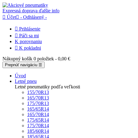
Expresná doprava
ďalšie info

Účet

- Odhlásený -

Prihlásenie

Páči sa mi
K porovnaniu

K pokladni
Nákupný košík
0 položiek
- 0,00 €
Prepnúť navigáciu
☰
Úvod
Letné pneu
Letné pneumatiky podľa veľkosti
155/70R13
165/70R13
175/70R13
165/65R14
165/70R14
175/65R14
175/70R14
185/60R14
185/65R14