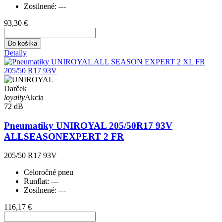
Zosilnené:
---
93,30 €
Do košíka
Detaily
Darček
loyalty
Akcia
72 dB
Pneumatiky UNIROYAL 205/50R17 93V
ALLSEASONEXPERT 2 FR
205/50 R17 93V
Celoročné pneu
Runflat:
---
Zosilnené:
---
116,17 €