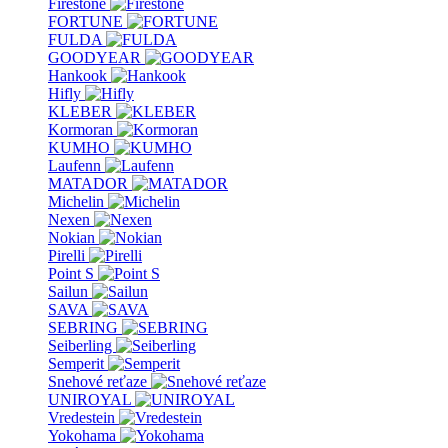
Firestone
FORTUNE
FULDA
GOODYEAR
Hankook
Hifly
KLEBER
Kormoran
KUMHO
Laufenn
MATADOR
Michelin
Nexen
Nokian
Pirelli
Point S
Sailun
SAVA
SEBRING
Seiberling
Semperit
Snehové reťaze
UNIROYAL
Vredestein
Yokohama