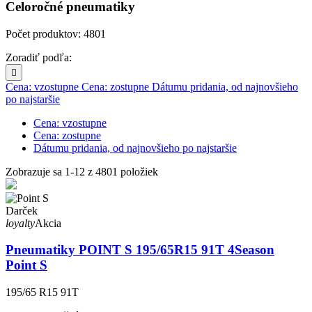
Celoročné pneumatiky
Počet produktov: 4801
Zoradiť podľa:

Cena: vzostupne
Cena: zostupne
Dátumu pridania, od najnovšieho
po najstaršie
Cena: vzostupne
Cena: zostupne
Dátumu pridania, od najnovšieho po najstaršie
Zobrazuje sa 1-12 z 4801 položiek
Darček
loyalty
Akcia
Pneumatiky POINT S 195/65R15 91T 4Season
Point S
195/65 R15 91T