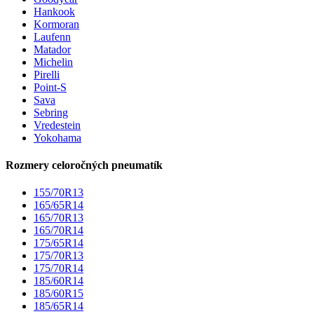
Hankook
Kormoran
Laufenn
Matador
Michelin
Pirelli
Point-S
Sava
Sebring
Vredestein
Yokohama
Rozmery celoročných pneumatík
155/70R13
165/65R14
165/70R13
165/70R14
175/65R14
175/70R13
175/70R14
185/60R14
185/60R15
185/65R14