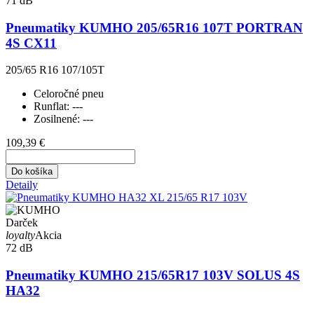
71 dB
Pneumatiky KUMHO 205/65R16 107T PORTRAN
4S CX11
205/65 R16 107/105T
Celoročné pneu
Runflat:
---
Zosilnené:
---
109,39 €
Do košíka
Detaily
Darček
loyalty
Akcia
72 dB
Pneumatiky KUMHO 215/65R17 103V SOLUS 4S
HA32