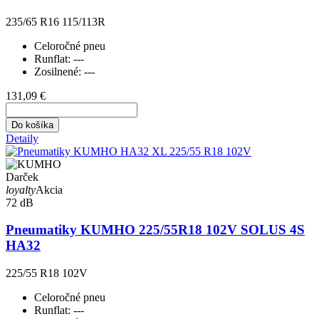
235/65 R16 115/113R
Celoročné pneu
Runflat:
---
Zosilnené:
---
131,09 €
Do košíka
Detaily
Darček
loyalty
Akcia
72 dB
Pneumatiky KUMHO 225/55R18 102V SOLUS 4S
HA32
225/55 R18 102V
Celoročné pneu
Runflat:
---