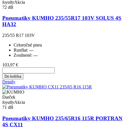
loyalty
Akcia
72 dB
Pneumatiky KUMHO 235/55R17 103V SOLUS 4S
HA32
235/55 R17 103V
Celoročné pneu
Runflat:
---
Zosilnené:
---
103,97 €
Do košíka
Detaily
Darček
loyalty
Akcia
71 dB
Pneumatiky KUMHO 235/65R16 115R PORTRAN
4S CX11