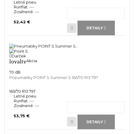
Letné pneu
Runflat:
---
Zosilnené:
---
52,42 €
DETAILY
Darček
loyalty
Akcia
70 dB
Pneumatiky POINT S Summer S 165/70 R13 79T
165/70 R13 79T
Letné pneu
Runflat:
---
Zosilnené:
---
53,75 €
DETAILY