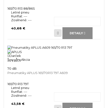
165/70 R13 88/86S
Letné pneu
Runflat:
---
Zosilnené:
---
40,68 €
DETAILY
Darček
loyalty
Akcia
70 dB
Pneumatiky APLUS 165/70R13 79T A609
165/70 R13 79T
Letné pneu
Runflat:
---
Zosilnené:
---
43,58 €