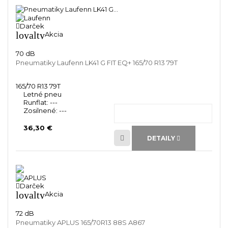
Darček
loyalty
Akcia
70 dB
Pneumatiky Laufenn LK41 G FIT EQ+ 165/70 R13 79T
165/70 R13 79T
Letné pneu
Runflat:
---
Zosilnené:
---
36,30 €
DETAILY
Darček
loyalty
Akcia
72 dB
Pneumatiky APLUS 165/70R13 88S A867