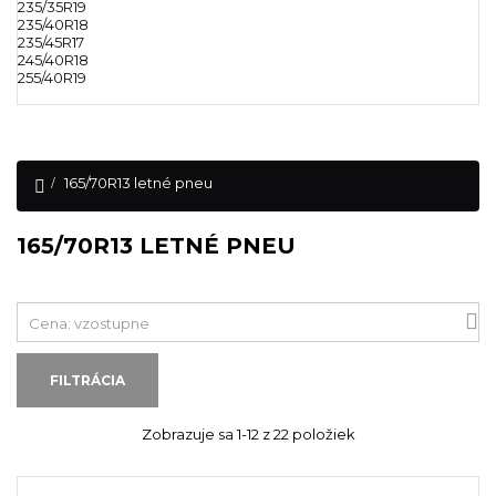
235/35R19
235/40R18
235/45R17
245/40R18
255/40R19
165/70R13 letné pneu
165/70R13 LETNÉ PNEU

Cena: vzostupne
FILTRÁCIA
Zobrazuje sa 1-12 z 22 položiek