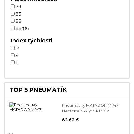
79
83
88
88/86
Index rýchlosti
R
S
T
TOP 5 PNEUMATÍK
Pneumatiky MATADOR MP47
Hectorra 3 225/45 R17 91Y
82,62 €