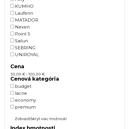
KUMHO
Laufenn
MATADOR
Nexen
Point S
Sailun
SEBRING
UNIROYAL
Cena
30,00 € - 100,00 €
Cenová kategória
budget
lacne
economy
premium
Zobraziť/skryť viac možností
Index hmotnosti