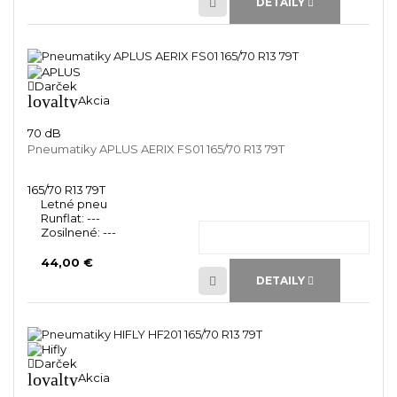
DETAILY
Darček
loyalty
Akcia
70 dB
Pneumatiky APLUS AERIX FS01 165/70 R13 79T
165/70 R13 79T
Letné pneu
Runflat:
---
Zosilnené:
---
44,00 €
DETAILY
Darček
loyalty
Akcia