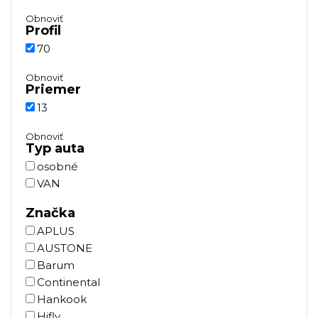
Obnoviť
Profil
70
Obnoviť
Priemer
13
Obnoviť
Typ auta
osobné
VAN
Značka
APLUS
AUSTONE
Barum
Continental
Hankook
Hifly