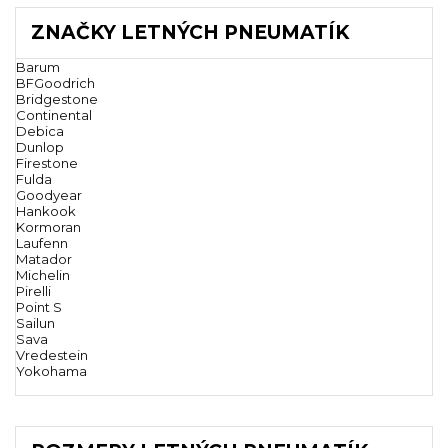
ZNAČKY LETNÝCH PNEUMATÍK
Barum
BFGoodrich
Bridgestone
Continental
Debica
Dunlop
Firestone
Fulda
Goodyear
Hankook
Kormoran
Laufenn
Matador
Michelin
Pirelli
Point S
Sailun
Sava
Vredestein
Yokohama