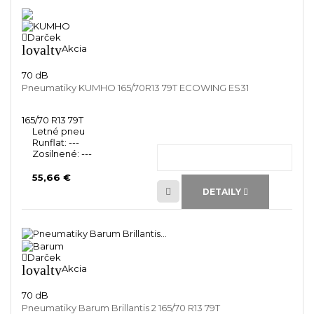
Darček
loyalty
Akcia
70 dB
Pneumatiky KUMHO 165/70R13 79T ECOWING ES31
165/70 R13 79T
Letné pneu
Runflat:
---
Zosilnené:
---
55,66 €
DETAILY
Darček
loyalty
Akcia
70 dB
Pneumatiky Barum Brillantis 2 165/70 R13 79T