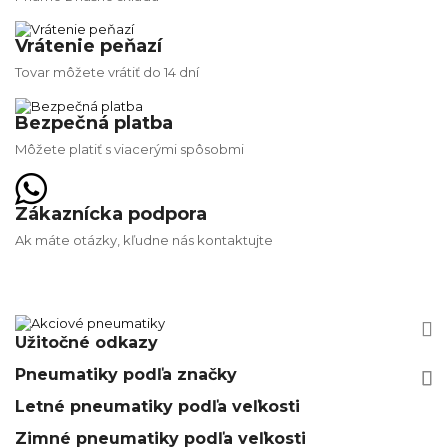
Vrátenie peňazí
Tovar môžete vrátiť do 14 dní
Bezpečná platba
Môžete platiť s viacerými spôsobmi
Zákaznícka podpora
Ak máte otázky, kľudne nás kontaktujte


Užitočné odkazy
Pneumatiky podľa značky






Letné pneumatiky podľa veľkosti
Zimné pneumatiky podľa veľkosti