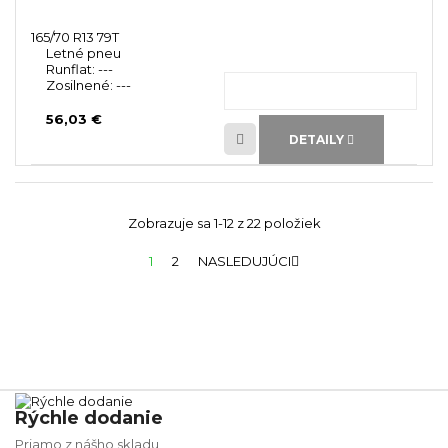
165/70 R13 79T
Letné pneu
Runflat:
---
Zosilnené:
---
56,03 €
DETAILY
Zobrazuje sa 1-12 z 22 položiek
1
2
NASLEDUJÚCI

Rýchle dodanie
Priamo z nášho skladu