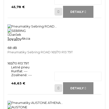
45,78 €
DETAILY
Darček
loyalty
Akcia
68 dB
Pneumatiky Sebring ROAD 165/70 R13 79T
165/70 R13 79T
Letné pneu
Runflat:
---
Zosilnené:
---
46,63 €
DETAILY