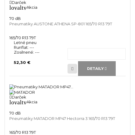
Darček
loyalty
Akcia
70 dB
Pneumatiky AUSTONE ATHENA SP-801 165/70 R13 79T
165/70 R13 79T
Letné pneu
Runflat:
---
Zosilnené:
---
52,30 €
DETAILY
Darček
loyalty
Akcia
70 dB
Pneumatiky MATADOR MP47 Hectorra 3 165/70 R13 79T
165/70 R13 79T