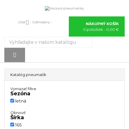

Účet
- Odhlásený -
NÁKUPNÝ KOŠÍK
0 položiek
- 0,00 €
Prepnúť
☰
navigáciu

Katalóg pneumatík
Vymazať filtre
Sezóna
letná
Obnoviť
Šírka
165