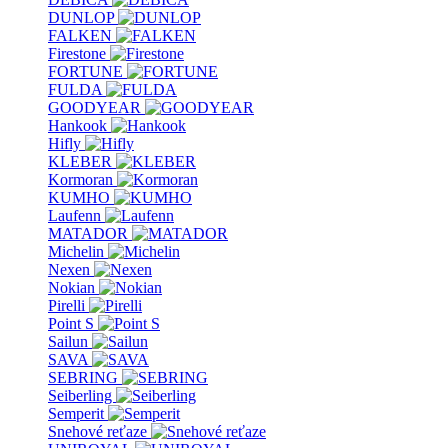
DUNLOP
FALKEN
Firestone
FORTUNE
FULDA
GOODYEAR
Hankook
Hifly
KLEBER
Kormoran
KUMHO
Laufenn
MATADOR
Michelin
Nexen
Nokian
Pirelli
Point S
Sailun
SAVA
SEBRING
Seiberling
Semperit
Snehové reťaze