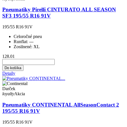
Pneumatiky Pirelli CINTURATO ALL SEASON
SF3 195/55 R16 91V
195/55 R16 91V
Celoročné pneu
Runflat:
---
Zosilnené:
XL
128.01
Do košíka
Detaily
Darček
loyalty
Akcia
Pneumatiky CONTINENTAL AllSeasonContact 2
195/55 R16 91V
195/55 R16 91V