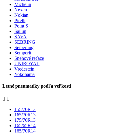
Michelin
Nexen
Nokian
Pirelli
Point S
Sailun
SAVA
SEBRING
Seiberling
Semperit
Snehové reťaze
UNIROYAL
Vredestein
Yokohama
Letné pneumatiky podľa veľkosti


155/70R13
165/70R13
175/70R13
165/65R14
165/70R14