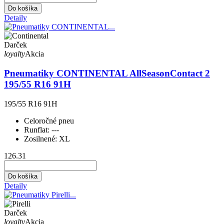
Do košíka
Detaily
Darček
loyalty
Akcia
Pneumatiky CONTINENTAL AllSeasonContact 2
195/55 R16 91H
195/55 R16 91H
Celoročné pneu
Runflat:
---
Zosilnené:
XL
126.31
Do košíka
Detaily
Darček
loyalty
Akcia