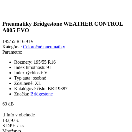
Pneumatiky Bridgestone WEATHER CONTROL
A005 EVO
195/55 R16 91V
Kategória:
Celoročné pneumatiky
Parametre:
Rozmery:
195/55 R16
Index hmotnosti:
91
Index rýchlosti:
V
Typ auta:
osobné
Zosilnené:
XL
Katalógové číslo:
BRI19387
Značka:
Bridgestone
69 dB

Info v obchode
133,97 €
S DPH / ks
Množstvo