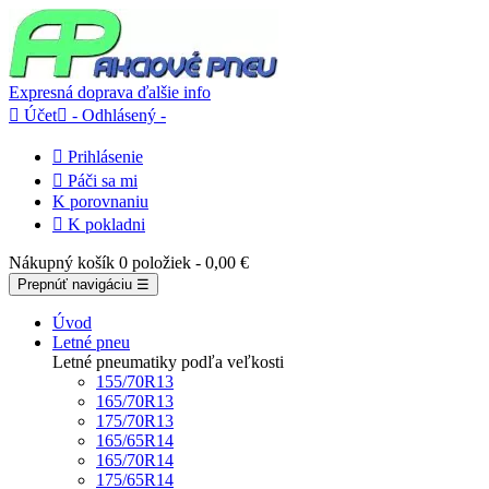
Expresná doprava
ďalšie info

Účet

- Odhlásený -

Prihlásenie

Páči sa mi
K porovnaniu

K pokladni
Nákupný košík
0 položiek
- 0,00 €
Prepnúť navigáciu
☰
Úvod
Letné pneu
Letné pneumatiky podľa veľkosti
155/70R13
165/70R13
175/70R13
165/65R14
165/70R14
175/65R14