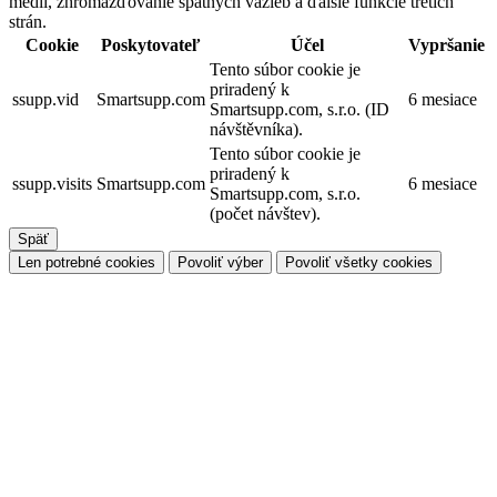
médií, zhromažďovanie spätných väzieb a ďalšie funkcie tretích
strán.
Cookie
Poskytovateľ
Účel
Vypršanie
Tento súbor cookie je
priradený k
ssupp.vid
Smartsupp.com
6 mesiace
Smartsupp.com, s.r.o. (ID
návštěvníka).
Tento súbor cookie je
priradený k
ssupp.visits
Smartsupp.com
6 mesiace
Smartsupp.com, s.r.o.
(počet návštev).
Späť
Len potrebné cookies
Povoliť výber
Povoliť všetky cookies