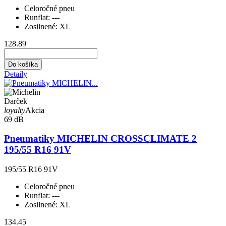
Celoročné pneu
Runflat:
---
Zosilnené:
XL
128.89
Do košíka
Detaily
Darček
loyalty
Akcia
69 dB
Pneumatiky MICHELIN CROSSCLIMATE 2
195/55 R16 91V
195/55 R16 91V
Celoročné pneu
Runflat:
---
Zosilnené:
XL
134.45