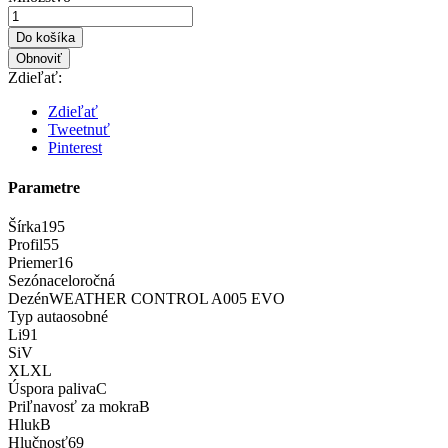
Do košíka
Zdieľať:
Zdieľať
Tweetnuť
Pinterest
Parametre
Šírka
195
Profil
55
Priemer
16
Sezóna
celoročná
Dezén
WEATHER CONTROL A005 EVO
Typ auta
osobné
Li
91
Si
V
XL
XL
Úspora paliva
C
Priľnavosť za mokra
B
Hluk
B
Hlučnosť
69