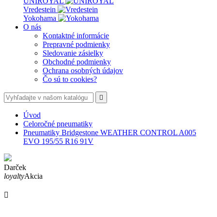
UNIROYAL
Vredestein
Yokohama
O nás
Kontaktné informácie
Prepravné podmienky
Sledovanie zásielky
Obchodné podmienky
Ochrana osobných údajov
Čo sú to cookies?

Úvod
Celoročné pneumatiky
Pneumatiky Bridgestone WEATHER CONTROL A005
EVO 195/55 R16 91V
Darček
loyalty
Akcia
