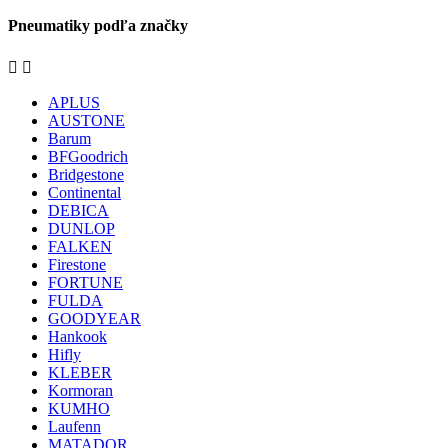
Pneumatiky podľa značky


APLUS
AUSTONE
Barum
BFGoodrich
Bridgestone
Continental
DEBICA
DUNLOP
FALKEN
Firestone
FORTUNE
FULDA
GOODYEAR
Hankook
Hifly
KLEBER
Kormoran
KUMHO
Laufenn
MATADOR