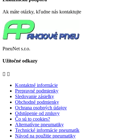
Ak máte otázky, kľudne nás kontaktujte
PneuNet s.r.o.
Užitočné odkazy


Kontaktné informácie
Prepravné podmienky
Sledovanie zásielky
Obchodné podmienky
Ochrana osobných údajov
Odstúpenie od zmluvy
Čo sú to cookies?
Alternatívne pneumatiky
Technické informácie pneumatík
Návod na použitie pneumatiky