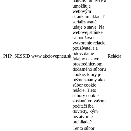
natívny pre PHP a
umožňuje
webovým
stránkam ukladať
serializované
údaje o stave. Na
webovej stránke
sa používa na
vytvorenie relácie
používateľa a
odovzdanie
PHP_SESSID
www.akciovepneu.sk
Relácia
údajov o stave
prostredníctvom
dočasného súboru
cookie, ktorý je
bežne známy ako
súbor cookie
relácie. Tieto
súbory cookie
zostanú vo vašom
počítači iba
dovtedy, kým
nezatvoríte
prehliadač.
Tento súbor