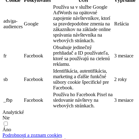
Cookie
Poskytovateľ
Účel
Vypršanie
Používa sa v službe Google
AdWords na opätovné
zapojenie návštevníkov, ktorí
ads/ga-
Google
sa pravdepodobne zmenia na
Relácia
audiences
zákazníkov na základe online
správania návštevníka na
webových stránkach.
Obsahuje jedinečný
prehliadač a ID používateľa,
fr
Facebook
3 mesiace
ktoré sa používajú na cielenú
reklamu.
Identifikácia, autentifikácia,
marketing a ďalšie funkčné
sb
Facebook
2 roky
súbory cookie špecifické pre
Facebook.
Používa ho Facebook Pixel na
_fbp
Facebook
sledovanie návštevy na
3 mesiace
webových stránkach.
Analytické
Nie
Áno
Podrobnosti a zoznam cookies