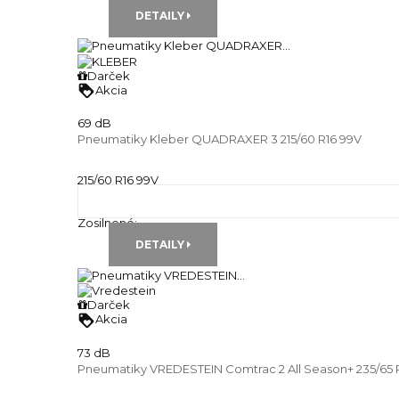
DETAILY
Darček
loyalty
Akcia
69 dB
Pneumatiky Kleber QUADRAXER 3 215/60 R16 99V
215/60 R16 99V
Celoročné pneu
Runflat:
---
Zosilnené:
---
DETAILY
Darček
loyalty
Akcia
73 dB
Pneumatiky VREDESTEIN Comtrac 2 All Season+ 235/65 R1