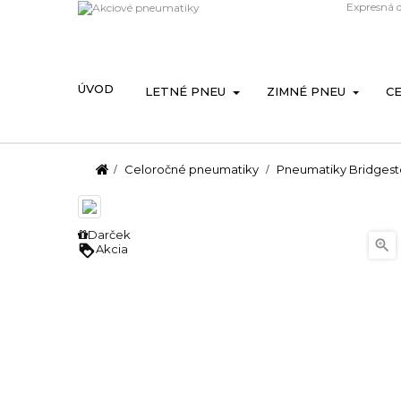
Expresná 
ÚVOD
LETNÉ PNEU
ZIMNÉ PNEU
C
Celoročné pneumatiky
Pneumatiky Bridges
Darček

loyalty
Akcia