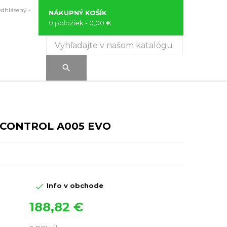
Odhlásený -
NÁKUPNÝ KOŠÍK
0 položiek
- 0,00 €

 CONTROL A005 EVO

Info v obchode
188,82 €