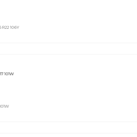
 R22 106Y
290,07 €
101W
130,49 €