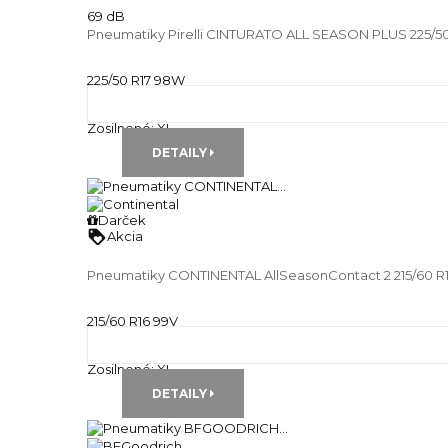
69 dB
Pneumatiky Pirelli CINTURATO ALL SEASON PLUS 225/5
225/50 R17 98W
Celoročné pneu
Runflat:
---
Zosilnené:
XL
DETAILY
Darček
loyalty
Akcia
Pneumatiky CONTINENTAL AllSeasonContact 2 215/60 R
215/60 R16 99V
Celoročné pneu
Runflat:
---
Zosilnené:
XL
DETAILY