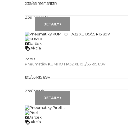
235/65 R16 115/113R
Celoročné pneu
Runflat:
---
Zosilnené:
C
DETAILY
Darček
loyalty
Akcia
72 dB
Pneumatiky KUMHO HA32 XL 195/55 R15 89V
195/55 R15 89V
Celoročné pneu
Runflat:
---
Zosilnené:
---
DETAILY
Darček
loyalty
Akcia