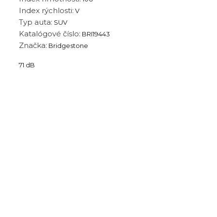
Index rýchlosti:
V
Typ auta:
SUV
Katalógové číslo:
BRI19443
Značka:
Bridgestone
71 dB