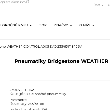
doprava
ďalšie info

Účet
- 
ELOROČNÉ PNEU
TOP
ZNAČKY
O NÁS
tone WEATHER CONTROL A005 EVO 235/65 R18 106V
Pneumatiky Bridgestone WEATHER
235/65 R18 106V
Kategória:
Celoročné pneumatiky
Parametre:
Rozmery:
235/65 R18
Index hmotnosti:
106