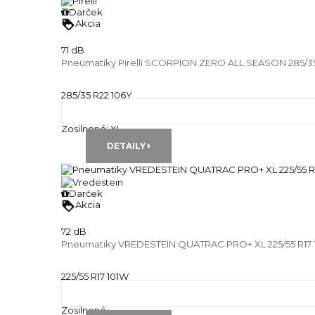
Darček
loyalty
Akcia
71 dB
Pneumatiky Pirelli SCORPION ZERO ALL SEASON 285/35
285/35 R22 106Y
Celoročné pneu
Runflat:
---
Zosilnené:
XL
DETAILY
Darček
loyalty
Akcia
72 dB
Pneumatiky VREDESTEIN QUATRAC PRO+ XL 225/55 R17 
225/55 R17 101W
Celoročné pneu
Runflat:
---
Zosilnené:
---