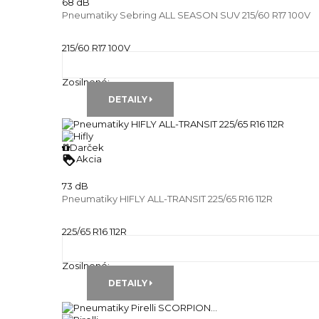
68 dB
Pneumatiky Sebring ALL SEASON SUV 215/60 R17 100V
215/60 R17 100V
Celoročné pneu
Runflat:
---
Zosilnené:
---
DETAILY
Darček
loyalty
Akcia
73 dB
Pneumatiky HIFLY ALL-TRANSIT 225/65 R16 112R
225/65 R16 112R
Celoročné pneu
Runflat:
---
Zosilnené:
---
DETAILY