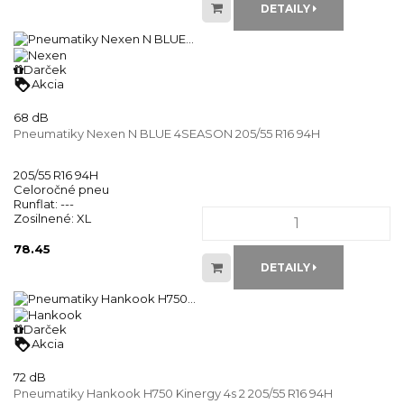
DETAILY
Darček
loyalty
Akcia
68 dB
Pneumatiky Nexen N BLUE 4SEASON 205/55 R16 94H
205/55 R16 94H
Celoročné pneu
Runflat:
---
Zosilnené:
XL
78.45
DETAILY
Darček
loyalty
Akcia
72 dB
Pneumatiky Hankook H750 Kinergy 4s 2 205/55 R16 94H