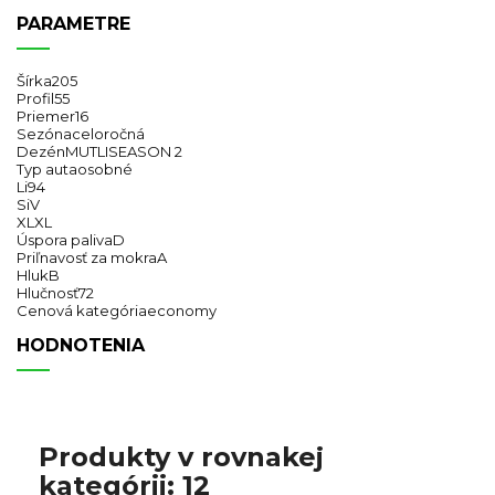
PARAMETRE
Šírka
205
Profil
55
Priemer
16
Sezóna
celoročná
Dezén
MUTLISEASON 2
Typ auta
osobné
Li
94
Si
V
XL
XL
Úspora paliva
D
Priľnavosť za mokra
A
Hluk
B
Hlučnosť
72
Cenová kategória
economy
HODNOTENIA
Produkty v rovnakej
kategórii: 12