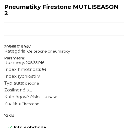
Pneumatiky Firestone MUTLISEASON
2
205/55 R16 94V
Kategória:
Celoročné pneumatiky
Parametre:
Rozmery:
205/55 R16
Index hmotnosti:
94
Index rýchlosti:
V
Typ auta:
osobné
Zosilnené:
XL
Katalógové číslo:
FIR16736
Značka:
Firestone
72 dB

Info v obchode