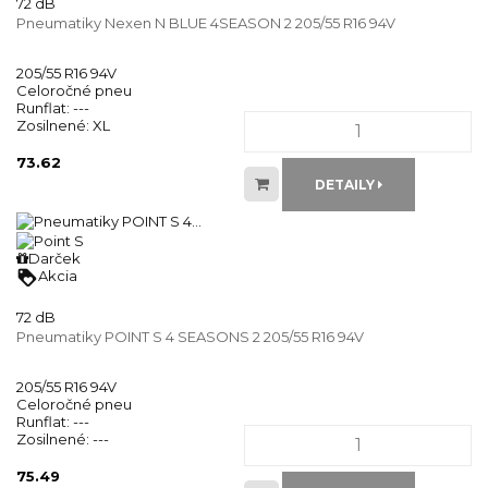
72 dB
Pneumatiky Nexen N BLUE 4SEASON 2 205/55 R16 94V
205/55 R16 94V
Celoročné pneu
Runflat:
---
Zosilnené:
XL
73.62
DETAILY
Darček
loyalty
Akcia
72 dB
Pneumatiky POINT S 4 SEASONS 2 205/55 R16 94V
205/55 R16 94V
Celoročné pneu
Runflat:
---
Zosilnené:
---
75.49