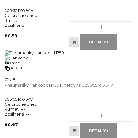
205/55 R16 94H
Celoročné pneu
Runflat:
---
Zosilnené:
---
80.59
DETAILY
Darček
loyalty
Akcia
72 dB
Pneumatiky Hankook H750 Kinergy 4s 2 205/55 R16 94V
205/55 R16 94V
Celoročné pneu
Runflat:
---
Zosilnené:
---
80.67
DETAILY