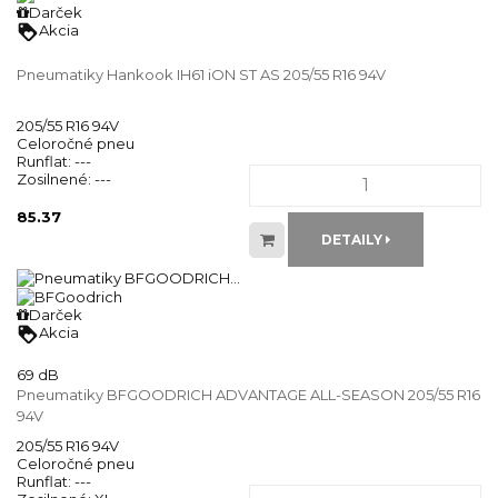
Darček
loyalty
Akcia
Pneumatiky Hankook IH61 iON ST AS 205/55 R16 94V
205/55 R16 94V
Celoročné pneu
Runflat:
---
Zosilnené:
---
85.37
DETAILY
Darček
loyalty
Akcia
69 dB
Pneumatiky BFGOODRICH ADVANTAGE ALL-SEASON 205/55 R16
94V
205/55 R16 94V
Celoročné pneu
Runflat:
---