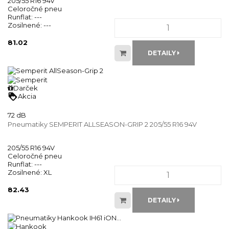
205/55 R16 94V
Celoročné pneu
Runflat:
---
Zosilnené:
---
81.02
DETAILY
Darček
loyalty
Akcia
72 dB
Pneumatiky SEMPERIT ALLSEASON-GRIP 2 205/55 R16 94V
205/55 R16 94V
Celoročné pneu
Runflat:
---
Zosilnené:
XL
82.43
DETAILY