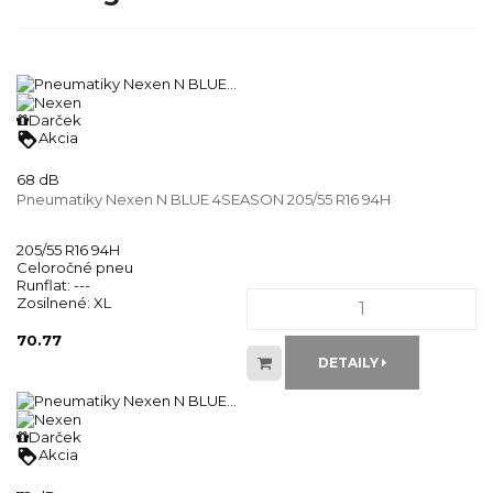
Darček
loyalty
Akcia
68 dB
Pneumatiky Nexen N BLUE 4SEASON 205/55 R16 94H
205/55 R16 94H
Celoročné pneu
Runflat:
---
Zosilnené:
XL
70.77
DETAILY
Darček
loyalty
Akcia