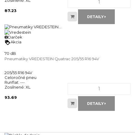
Zosilnené:
XL
87.23
DETAILY
Darček
loyalty
Akcia
70 dB
Pneumatiky VREDESTEIN Quatrac 205/55 R16 94V
205/55 R16 94V
Celoročné pneu
Runflat:
---
Zosilnené:
XL
93.69
DETAILY