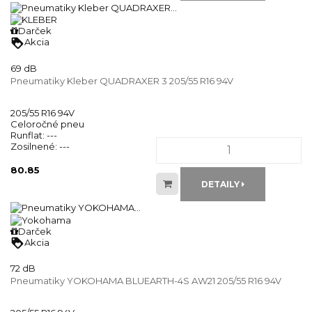
Darček
loyalty
Akcia
69 dB
Pneumatiky Kleber QUADRAXER 3 205/55 R16 94V
205/55 R16 94V
Celoročné pneu
Runflat:
---
Zosilnené:
---
80.85
DETAILY
Darček
loyalty
Akcia
72 dB
Pneumatiky YOKOHAMA BLUEARTH-4S AW21 205/55 R16 94V