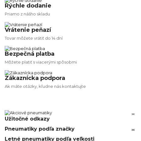
Rýchle dodanie
Priamo z nášho skladu
Vrátenie peňazí
Tovar môžete vrátiť do 14 dní
Bezpečná platba
Môžete platiť s viacerými spôsobmi
Zákaznícka podpora
Ak máte otázky, kľudne nás kontaktujte


Užitočné odkazy
Pneumatiky podľa značky






Letné pneumatiky podľa veľkosti