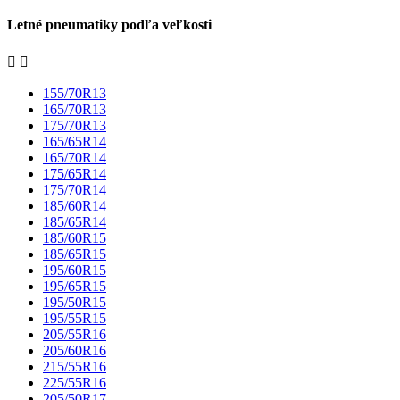
Letné pneumatiky podľa veľkosti


155/70R13
165/70R13
175/70R13
165/65R14
165/70R14
175/65R14
175/70R14
185/60R14
185/65R14
185/60R15
185/65R15
195/60R15
195/65R15
195/50R15
195/55R15
205/55R16
205/60R16
215/55R16
225/55R16
205/50R17