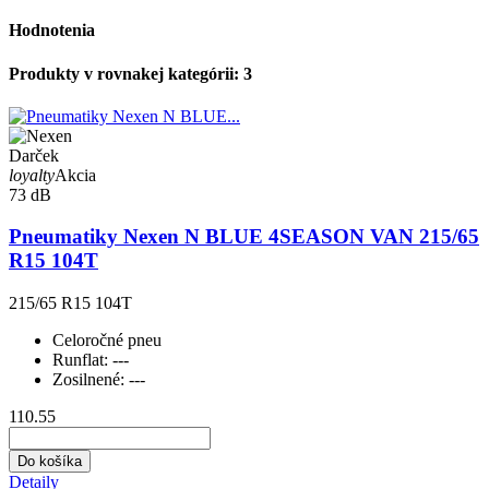
Hodnotenia
Produkty v rovnakej kategórii: 3
Darček
loyalty
Akcia
73 dB
Pneumatiky Nexen N BLUE 4SEASON VAN 215/65
R15 104T
215/65 R15 104T
Celoročné pneu
Runflat:
---
Zosilnené:
---
110.55
Do košíka
Detaily