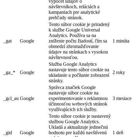
výpočet údajov o
návštevníkoch, reláciách a
kampaniach pre analytické
prehľady stránok.
Tento súbor cookie je priradený
k službe Google Universal
Analytics. Používa sa na
_gat
Google
zníženie počtu žiadostí, čím sa
1 minúta
obmedzí zhromažďovanie
údajov na stránkach s vysokou
návštevnosťou.
Služba Google Analytics
nastavuje tento súbor cookie na
_ga_*
Google
2 roky
ukladanie a počítanie zobrazení
stránky.
Správca značiek Google
nastavuje súbor cookie na
_gcl_au
Google
experimentovanie s reklamnou
3 mesiace
účinnosťou webových stránok
využívajúcich ich služby.
Tento súbor cookie je nastavený
službou Google Analytics.
Ukladá a aktualizuje jedinečnú
_gid
Google
hodnotu pre každú navštívenú
1 deň