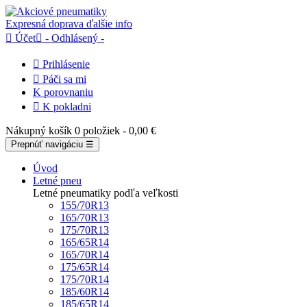
Expresná doprava
ďalšie info

Účet

- Odhlásený -

Prihlásenie

Páči sa mi
K porovnaniu

K pokladni
Nákupný košík
0 položiek
- 0,00 €
Prepnúť navigáciu
☰
Úvod
Letné pneu
Letné pneumatiky podľa veľkosti
155/70R13
165/70R13
175/70R13
165/65R14
165/70R14
175/65R14
175/70R14
185/60R14
185/65R14