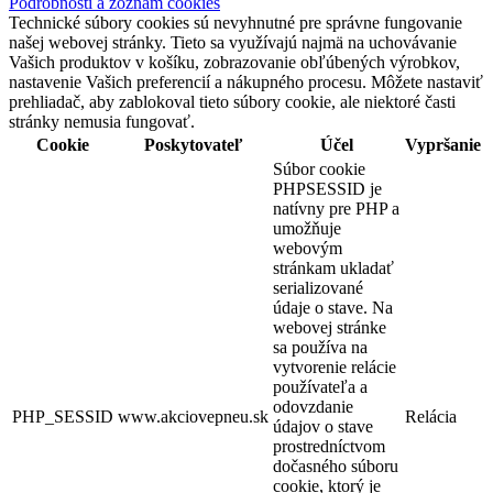
Podrobnosti a zoznam cookies
Technické súbory cookies sú nevyhnutné pre správne fungovanie
našej webovej stránky. Tieto sa využívajú najmä na uchovávanie
Vašich produktov v košíku, zobrazovanie obľúbených výrobkov,
nastavenie Vašich preferencií a nákupného procesu. Môžete nastaviť
prehliadač, aby zablokoval tieto súbory cookie, ale niektoré časti
stránky nemusia fungovať.
Cookie
Poskytovateľ
Účel
Vypršanie
Súbor cookie
PHPSESSID je
natívny pre PHP a
umožňuje
webovým
stránkam ukladať
serializované
údaje o stave. Na
webovej stránke
sa používa na
vytvorenie relácie
používateľa a
odovzdanie
PHP_SESSID
www.akciovepneu.sk
Relácia
údajov o stave
prostredníctvom
dočasného súboru
cookie, ktorý je