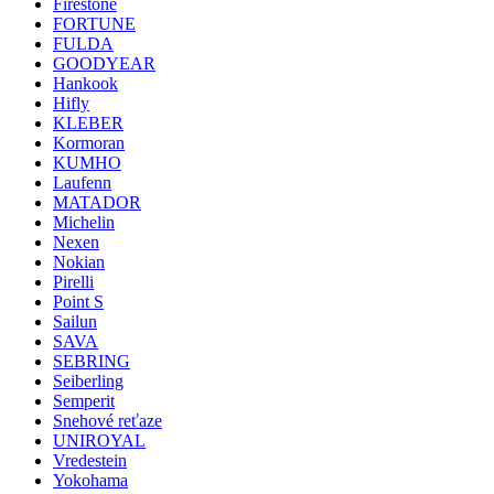
Firestone
FORTUNE
FULDA
GOODYEAR
Hankook
Hifly
KLEBER
Kormoran
KUMHO
Laufenn
MATADOR
Michelin
Nexen
Nokian
Pirelli
Point S
Sailun
SAVA
SEBRING
Seiberling
Semperit
Snehové reťaze
UNIROYAL
Vredestein
Yokohama