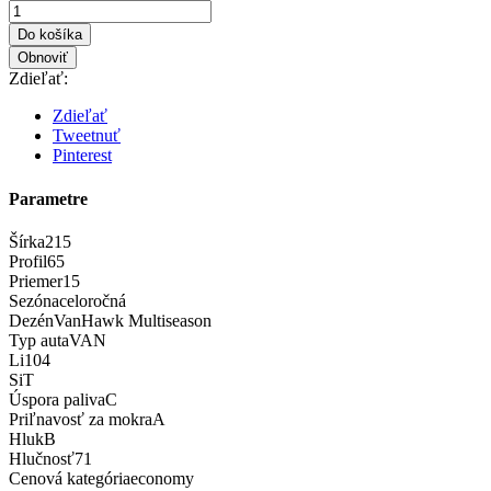
Do košíka
Zdieľať:
Zdieľať
Tweetnuť
Pinterest
Parametre
Šírka
215
Profil
65
Priemer
15
Sezóna
celoročná
Dezén
VanHawk Multiseason
Typ auta
VAN
Li
104
Si
T
Úspora paliva
C
Priľnavosť za mokra
A
Hluk
B
Hlučnosť
71
Cenová kategória
economy