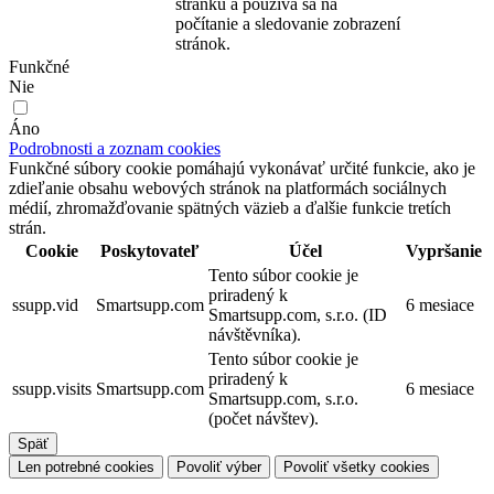
stránku a používa sa na
počítanie a sledovanie zobrazení
stránok.
Funkčné
Nie
Áno
Podrobnosti a zoznam cookies
Funkčné súbory cookie pomáhajú vykonávať určité funkcie, ako je
zdieľanie obsahu webových stránok na platformách sociálnych
médií, zhromažďovanie spätných väzieb a ďalšie funkcie tretích
strán.
Cookie
Poskytovateľ
Účel
Vypršanie
Tento súbor cookie je
priradený k
ssupp.vid
Smartsupp.com
6 mesiace
Smartsupp.com, s.r.o. (ID
návštěvníka).
Tento súbor cookie je
priradený k
ssupp.visits
Smartsupp.com
6 mesiace
Smartsupp.com, s.r.o.
(počet návštev).
Späť
Len potrebné cookies
Povoliť výber
Povoliť všetky cookies