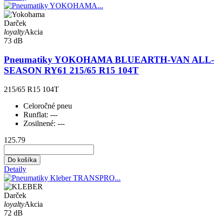
Darček
loyalty
Akcia
73 dB
Pneumatiky YOKOHAMA BLUEARTH-VAN ALL-
SEASON RY61 215/65 R15 104T
215/65 R15 104T
Celoročné pneu
Runflat:
---
Zosilnené:
---
125.79
Do košíka
Detaily
Darček
loyalty
Akcia
72 dB