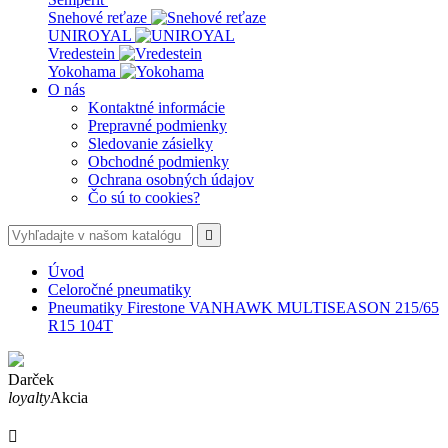
Snehové reťaze
UNIROYAL
Vredestein
Yokohama
O nás
Kontaktné informácie
Prepravné podmienky
Sledovanie zásielky
Obchodné podmienky
Ochrana osobných údajov
Čo sú to cookies?

Úvod
Celoročné pneumatiky
Pneumatiky Firestone VANHAWK MULTISEASON 215/65
R15 104T
Darček
loyalty
Akcia
