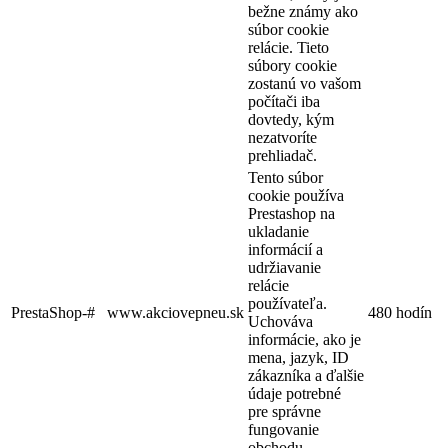
bežne známy ako
súbor cookie
relácie. Tieto
súbory cookie
zostanú vo vašom
počítači iba
dovtedy, kým
nezatvoríte
prehliadač.
Tento súbor
cookie používa
Prestashop na
ukladanie
informácií a
udržiavanie
relácie
používateľa.
PrestaShop-#
www.akciovepneu.sk
480 hodín
Uchováva
informácie, ako je
mena, jazyk, ID
zákazníka a ďalšie
údaje potrebné
pre správne
fungovanie
obchodu.