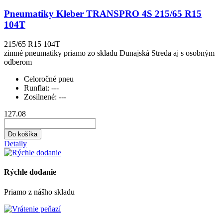
Pneumatiky Kleber TRANSPRO 4S 215/65 R15
104T
215/65 R15 104T
zimné pneumatiky priamo zo skladu Dunajská Streda aj s osobným
odberom
Celoročné pneu
Runflat:
---
Zosilnené:
---
127.08
Do košíka
Detaily
Rýchle dodanie
Priamo z nášho skladu