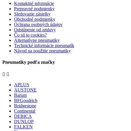
Kontaktné informácie
Prepravné podmienky
Sledovanie zásielky
Obchodné podmienky
Ochrana osobných údajov
Odstúpenie od zmluvy
Čo sú to cookies?
Alternatívne pneumatiky
Technické informácie pneumatík
Návod na použitie pneumatiky
Pneumatiky podľa značky


APLUS
AUSTONE
Barum
BFGoodrich
Bridgestone
Continental
DEBICA
DUNLOP
FALKEN