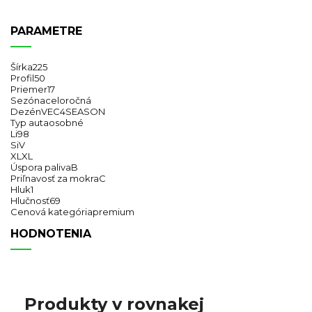
PARAMETRE
Šírka
225
Profil
50
Priemer
17
Sezóna
celoročná
Dezén
VEC4SEASON
Typ auta
osobné
Li
98
Si
V
XL
XL
Úspora paliva
B
Priľnavosť za mokra
C
Hluk
1
Hlučnosť
69
Cenová kategória
premium
HODNOTENIA
Produkty v rovnakej