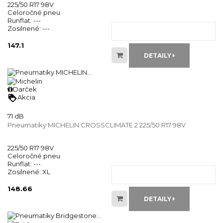
225/50 R17 98V
Celoročné pneu
Runflat:
---
Zosilnené:
---
147.1
DETAILY
Darček
loyalty
Akcia
71 dB
Pneumatiky MICHELIN CROSSCLIMATE 2 225/50 R17 98V
225/50 R17 98V
Celoročné pneu
Runflat:
---
Zosilnené:
XL
148.66
DETAILY