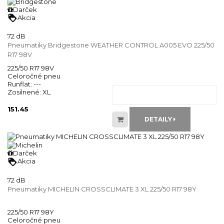
Darček
loyalty
Akcia
72 dB
Pneumatiky Bridgestone WEATHER CONTROL A005 EVO 225/50
R17 98V
225/50 R17 98V
Celoročné pneu
Runflat:
---
Zosilnené:
XL
151.45
DETAILY
Darček
loyalty
Akcia
72 dB
Pneumatiky MICHELIN CROSSCLIMATE 3 XL 225/50 R17 98Y
225/50 R17 98Y
Celoročné pneu