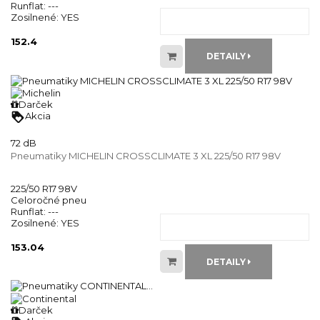
Runflat:
---
Zosilnené:
YES
152.4
DETAILY
Darček
loyalty
Akcia
72 dB
Pneumatiky MICHELIN CROSSCLIMATE 3 XL 225/50 R17 98V
225/50 R17 98V
Celoročné pneu
Runflat:
---
Zosilnené:
YES
153.04
DETAILY
Darček