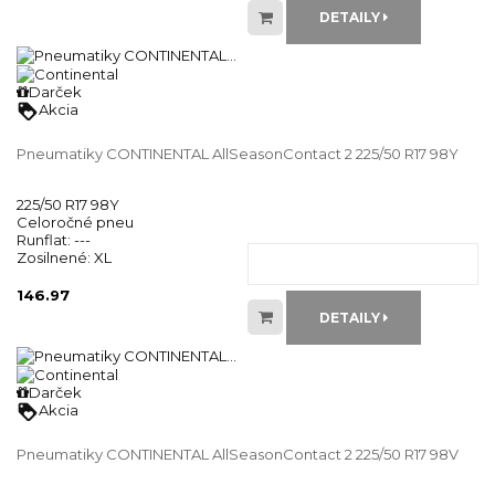
DETAILY
Darček
loyalty
Akcia
Pneumatiky CONTINENTAL AllSeasonContact 2 225/50 R17 98Y
225/50 R17 98Y
Celoročné pneu
Runflat:
---
Zosilnené:
XL
146.97
DETAILY
Darček
loyalty
Akcia
Pneumatiky CONTINENTAL AllSeasonContact 2 225/50 R17 98V