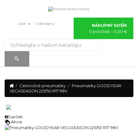

Účet
- Odhlásený -
NÁKUPNÝ KOŠÍK
0 položiek
- 0,00 €
Prepnúť
☰
navigáciu

Celoročné pneumatiky
Pneumatiky GOODYEAR
VEC4SEASON 225/50 R17 98V
Darček
loyalty
Akcia