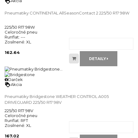
loyalty
Akcia
Pneumatiky CONTINENTAL AllSeasonContact 2 225/50 R17 98W
225/50 R17 98W
Celoročné pneu
Runflat:
---
Zosilnené:
XL
162.64
DETAILY
Darček
loyalty
Akcia
Pneumatiky Bridgestone WEATHER CONTROL A005
DRIVEGUARD 225/50 R17 98V
225/50 R17 98V
Celoročné pneu
Runflat:
RFT
Zosilnené:
XL
167.02