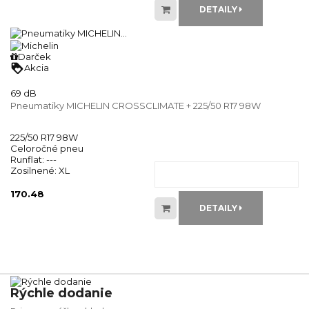
DETAILY
Darček
loyalty
Akcia
69 dB
Pneumatiky MICHELIN CROSSCLIMATE + 225/50 R17 98W
225/50 R17 98W
Celoročné pneu
Runflat:
---
Zosilnené:
XL
170.48
DETAILY
Rýchle dodanie