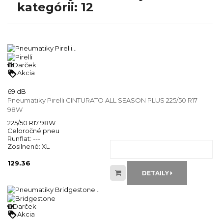
kategórii: 12
Darček
loyalty
Akcia
69 dB
Pneumatiky Pirelli CINTURATO ALL SEASON PLUS 225/50 R17
98W
225/50 R17 98W
Celoročné pneu
Runflat:
---
Zosilnené:
XL
129.36
DETAILY
Darček
loyalty
Akcia