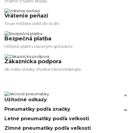
Priamo z nášho skladu
Vrátenie peňazí
Tovar môžete vrátiť do 14 dní
Bezpečná platba
Môžete platiť s viacerými spôsobmi
Zákaznícka podpora
Ak máte otázky, kľudne nás kontaktujte


Užitočné odkazy
Pneumatiky podľa značky






Letné pneumatiky podľa veľkosti
Zimné pneumatiky podľa veľkosti