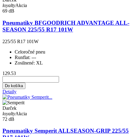
loyalty
Akcia
69 dB
Pneumatiky BFGOODRICH ADVANTAGE ALL-
SEASON 225/55 R17 101W
225/55 R17 101W
Celoročné pneu
Runflat:
---
Zosilnené:
XL
129.53
Do košíka
Detaily
Darček
loyalty
Akcia
72 dB
Pneumatiky Semperit ALLSEASON-GRIP 225/55