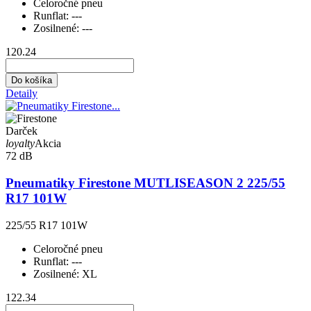
Celoročné pneu
Runflat:
---
Zosilnené:
---
120.24
Do košíka
Detaily
Darček
loyalty
Akcia
72 dB
Pneumatiky Firestone MUTLISEASON 2 225/55
R17 101W
225/55 R17 101W
Celoročné pneu
Runflat:
---
Zosilnené:
XL
122.34