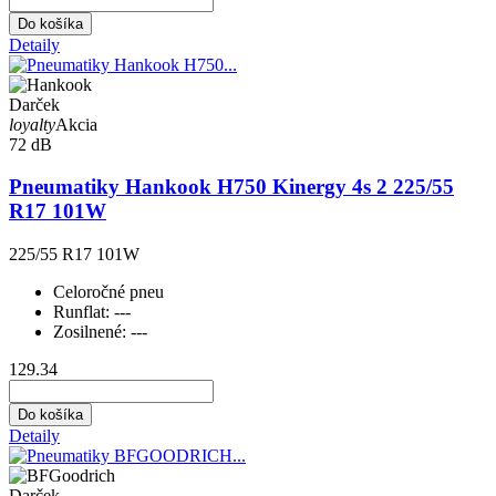
Do košíka
Detaily
Darček
loyalty
Akcia
72 dB
Pneumatiky Hankook H750 Kinergy 4s 2 225/55
R17 101W
225/55 R17 101W
Celoročné pneu
Runflat:
---
Zosilnené:
---
129.34
Do košíka
Detaily
Darček