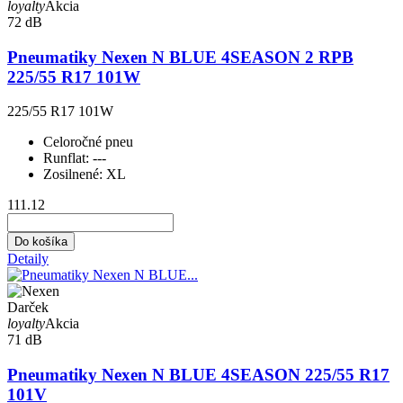
loyalty
Akcia
72 dB
Pneumatiky Nexen N BLUE 4SEASON 2 RPB
225/55 R17 101W
225/55 R17 101W
Celoročné pneu
Runflat:
---
Zosilnené:
XL
111.12
Do košíka
Detaily
Darček
loyalty
Akcia
71 dB
Pneumatiky Nexen N BLUE 4SEASON 225/55 R17
101V