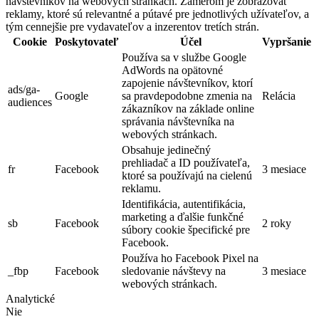
návštevníkov na webových stránkach. Zámerom je zobrazovať
reklamy, ktoré sú relevantné a pútavé pre jednotlivých užívateľov, a
tým cennejšie pre vydavateľov a inzerentov tretích strán.
Cookie
Poskytovateľ
Účel
Vypršanie
Používa sa v službe Google
AdWords na opätovné
zapojenie návštevníkov, ktorí
ads/ga-
Google
sa pravdepodobne zmenia na
Relácia
audiences
zákazníkov na základe online
správania návštevníka na
webových stránkach.
Obsahuje jedinečný
prehliadač a ID používateľa,
fr
Facebook
3 mesiace
ktoré sa používajú na cielenú
reklamu.
Identifikácia, autentifikácia,
marketing a ďalšie funkčné
sb
Facebook
2 roky
súbory cookie špecifické pre
Facebook.
Používa ho Facebook Pixel na
_fbp
Facebook
sledovanie návštevy na
3 mesiace
webových stránkach.
Analytické
Nie