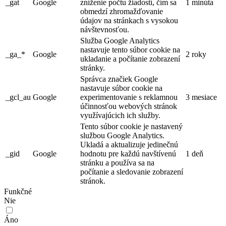
_gat
Google
zníženie počtu žiadostí, čím sa
1 minúta
obmedzí zhromažďovanie
údajov na stránkach s vysokou
návštevnosťou.
Služba Google Analytics
nastavuje tento súbor cookie na
_ga_*
Google
2 roky
ukladanie a počítanie zobrazení
stránky.
Správca značiek Google
nastavuje súbor cookie na
_gcl_au
Google
experimentovanie s reklamnou
3 mesiace
účinnosťou webových stránok
využívajúcich ich služby.
Tento súbor cookie je nastavený
službou Google Analytics.
Ukladá a aktualizuje jedinečnú
_gid
Google
hodnotu pre každú navštívenú
1 deň
stránku a používa sa na
počítanie a sledovanie zobrazení
stránok.
Funkčné
Nie
Áno