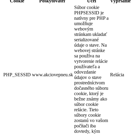
Cookie
Poskytovateľ
Účel
Vypršanie
Súbor cookie
PHPSESSID je
natívny pre PHP a
umožňuje
webovým
stránkam ukladať
serializované
údaje o stave. Na
webovej stránke
sa používa na
vytvorenie relácie
používateľa a
odovzdanie
PHP_SESSID
www.akciovepneu.sk
Relácia
údajov o stave
prostredníctvom
dočasného súboru
cookie, ktorý je
bežne známy ako
súbor cookie
relácie. Tieto
súbory cookie
zostanú vo vašom
počítači iba
dovtedy, kým