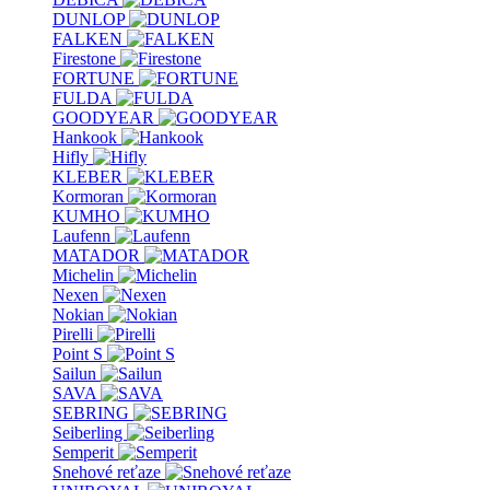
DUNLOP
FALKEN
Firestone
FORTUNE
FULDA
GOODYEAR
Hankook
Hifly
KLEBER
Kormoran
KUMHO
Laufenn
MATADOR
Michelin
Nexen
Nokian
Pirelli
Point S
Sailun
SAVA
SEBRING
Seiberling
Semperit
Snehové reťaze