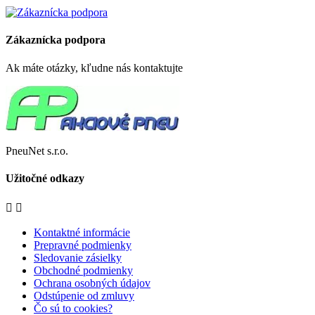
Zákaznícka podpora
Ak máte otázky, kľudne nás kontaktujte
PneuNet s.r.o.
Užitočné odkazy


Kontaktné informácie
Prepravné podmienky
Sledovanie zásielky
Obchodné podmienky
Ochrana osobných údajov
Odstúpenie od zmluvy
Čo sú to cookies?