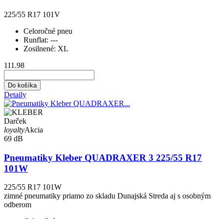
225/55 R17 101V
Celoročné pneu
Runflat:
---
Zosilnené:
XL
111.98
Do košíka
Detaily
Darček
loyalty
Akcia
69 dB
Pneumatiky Kleber QUADRAXER 3 225/55 R17
101W
225/55 R17 101W
zimné pneumatiky priamo zo skladu Dunajská Streda aj s osobným
odberom