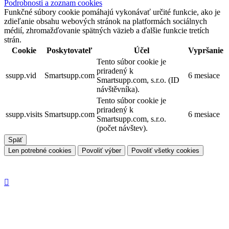
Podrobnosti a zoznam cookies
Funkčné súbory cookie pomáhajú vykonávať určité funkcie, ako je
zdieľanie obsahu webových stránok na platformách sociálnych
médií, zhromažďovanie spätných väzieb a ďalšie funkcie tretích
strán.
Cookie
Poskytovateľ
Účel
Vypršanie
Tento súbor cookie je
priradený k
ssupp.vid
Smartsupp.com
6 mesiace
Smartsupp.com, s.r.o. (ID
návštěvníka).
Tento súbor cookie je
priradený k
ssupp.visits
Smartsupp.com
6 mesiace
Smartsupp.com, s.r.o.
(počet návštev).
Späť
Len potrebné cookies
Povoliť výber
Povoliť všetky cookies
