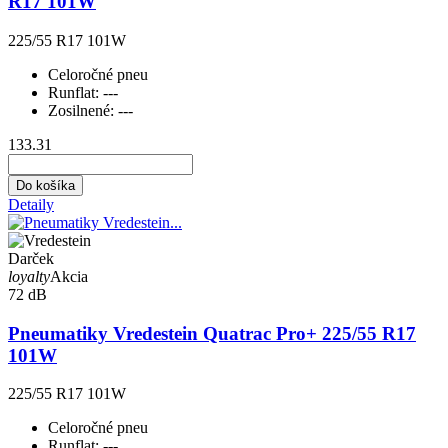
R17 101W
225/55 R17 101W
Celoročné pneu
Runflat:
---
Zosilnené:
---
133.31
Do košíka
Detaily
Darček
loyalty
Akcia
72 dB
Pneumatiky Vredestein Quatrac Pro+ 225/55 R17
101W
225/55 R17 101W
Celoročné pneu
Runflat:
---