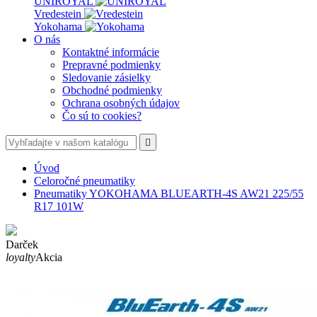
UNIROYAL
Vredestein
Yokohama
O nás
Kontaktné informácie
Prepravné podmienky
Sledovanie zásielky
Obchodné podmienky
Ochrana osobných údajov
Čo sú to cookies?

Úvod
Celoročné pneumatiky
Pneumatiky YOKOHAMA BLUEARTH-4S AW21 225/55
R17 101W
Darček
loyalty
Akcia