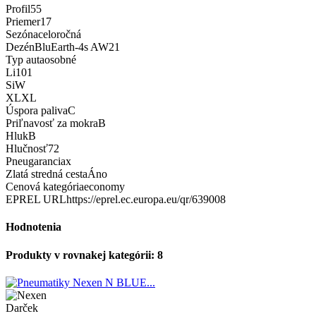
Profil
55
Priemer
17
Sezóna
celoročná
Dezén
BluEarth-4s AW21
Typ auta
osobné
Li
101
Si
W
XL
XL
Úspora paliva
C
Priľnavosť za mokra
B
Hluk
B
Hlučnosť
72
Pneugarancia
x
Zlatá stredná cesta
Áno
Cenová kategória
economy
EPREL URL
https://eprel.ec.europa.eu/qr/639008
Hodnotenia
Produkty v rovnakej kategórii: 8
Darček