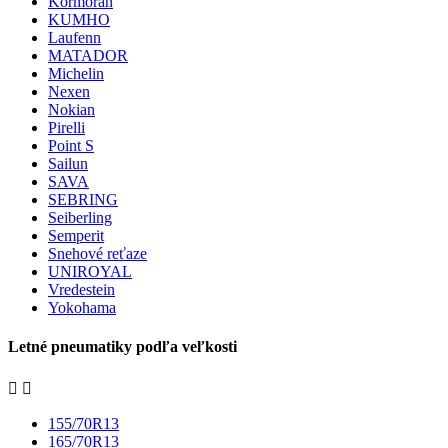
Kormoran
KUMHO
Laufenn
MATADOR
Michelin
Nexen
Nokian
Pirelli
Point S
Sailun
SAVA
SEBRING
Seiberling
Semperit
Snehové reťaze
UNIROYAL
Vredestein
Yokohama
Letné pneumatiky podľa veľkosti


155/70R13
165/70R13