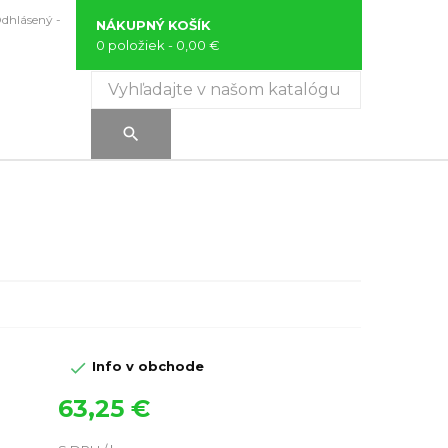
Odhlásený -
NÁKUPNÝ KOŠÍK
0 položiek
- 0,00 €


Info v obchode
63,25 €