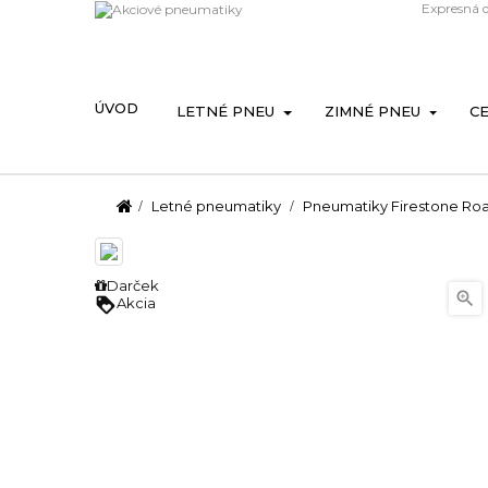
Expresná 
ÚVOD
LETNÉ PNEU
ZIMNÉ PNEU
C
Letné pneumatiky
Pneumatiky Firestone Roa
Darček

loyalty
Akcia