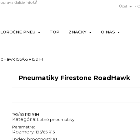
doprava
ďalšie info

Účet
- 
ELOROČNÉ PNEU
TOP
ZNAČKY
O NÁS
dHawk 195/65 R15 91H
Pneumatiky Firestone RoadHawk
195/65 R15 91H
Kategória:
Letné pneumatiky
Parametre:
Rozmery:
195/65 R15
Index hmotnosti:
91