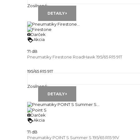
Runflat:
---
Zosilnené:
---
DETAILY
Darček
loyalty
Akcia
71 dB
Pneumatiky Firestone RoadHawk 195/65 R15 91T
195/65 R15 91T
Letné pneu
Runflat:
---
Zosilnené:
---
DETAILY
Darček
loyalty
Akcia
71 dB
Pneumatiky POINT S Summer S 195/65 R15 91V