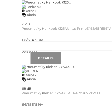
Darček
loyalty
Akcia
71 dB
Pneumatiky Hankook K125 Ventus Prime3 195/65 R15 91V
195/65 R15 91V
Letné pneu
Runflat:
---
Zosilnené:
---
DETAILY
Darček
loyalty
Akcia
68 dB
Pneumatiky Kleber DYNAXER HP4 195/65 R15 91H
195/65 R15 91H
Letné pneu