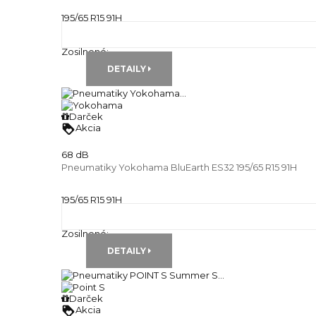
195/65 R15 91H
Letné pneu
Runflat:
---
Zosilnené:
---
DETAILY
Darček
loyalty
Akcia
68 dB
Pneumatiky Yokohama BluEarth ES32 195/65 R15 91H
195/65 R15 91H
Letné pneu
Runflat:
---
Zosilnené:
---
DETAILY
Darček
loyalty
Akcia