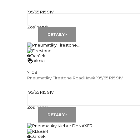
195/65 R15 91V
Letné pneu
Runflat:
---
Zosilnené:
---
DETAILY
Darček
loyalty
Akcia
71 dB
Pneumatiky Firestone RoadHawk 195/65 R15 91V
195/65 R15 91V
Letné pneu
Runflat:
---
Zosilnené:
---
DETAILY
Darček