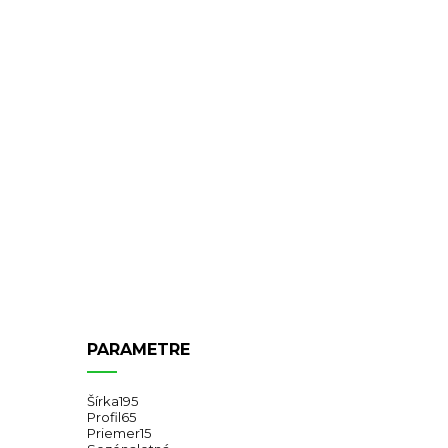
PARAMETRE
Šírka
195
Profil
65
Priemer
15