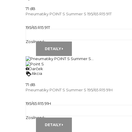
71 dB
Pneumatiky POINT S Summer S 195/65 R15 91T
195/65 R15 91T
Letné pneu
Runflat:
---
Zosilnené:
---
DETAILY
Darček
loyalty
Akcia
71 dB
Pneumatiky POINT S Summer S 195/65 R15 91H
195/65 R15 91H
Letné pneu
Runflat:
---
Zosilnené:
---
DETAILY