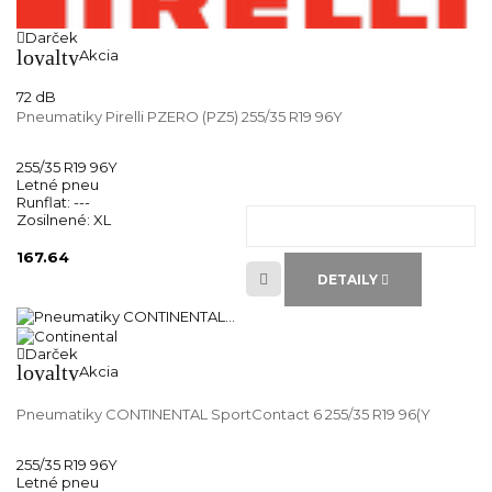
Darček
loyalty
Akcia
72 dB
Pneumatiky Pirelli PZERO (PZ5) 255/35 R19 96Y
255/35 R19 96Y
Letné pneu
Runflat:
---
Zosilnené:
XL
167.64
DETAILY
Darček
loyalty
Akcia
Pneumatiky CONTINENTAL SportContact 6 255/35 R19 96(Y
255/35 R19 96Y
Letné pneu