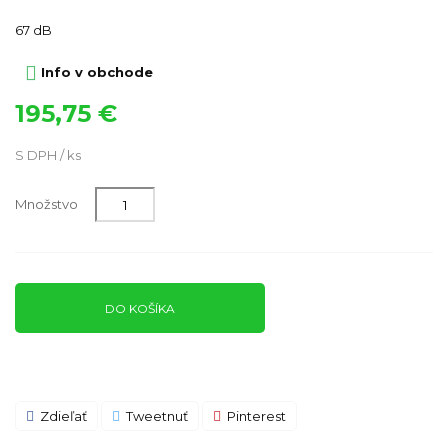
67 dB

Info v obchode
195,75 €
S DPH / ks
Množstvo
DO KOŠÍKA
Zdieľať
Tweetnuť
Pinterest