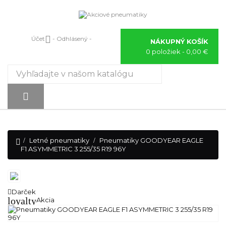

Účet
- Odhlásený -
NÁKUPNÝ KOŠÍK
0 položiek
- 0,00 €
Prepnúť
☰
navigáciu

Letné pneumatiky
Pneumatiky GOODYEAR EAGLE
F1 ASYMMETRIC 3 255/35 R19 96Y
Darček
loyalty
Akcia