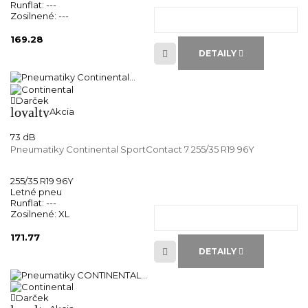
Runflat:
---
Zosilnené:
---
169.28
DETAILY
Darček
loyalty
Akcia
73 dB
Pneumatiky Continental SportContact 7 255/35 R19 96Y
255/35 R19 96Y
Letné pneu
Runflat:
---
Zosilnené:
XL
171.77
DETAILY
Darček