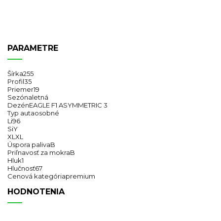
PARAMETRE
Šírka
255
Profil
35
Priemer
19
Sezóna
letná
Dezén
EAGLE F1 ASYMMETRIC 3
Typ auta
osobné
Li
96
Si
Y
XL
XL
Úspora paliva
B
Priľnavosť za mokra
B
Hluk
1
Hlučnosť
67
Cenová kategória
premium
HODNOTENIA