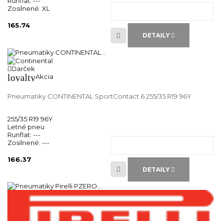
Runflat:
---
Zosilnené:
XL
165.74
DETAILY
Darček
loyalty
Akcia
Pneumatiky CONTINENTAL SportContact 6 255/35 R19 96Y
255/35 R19 96Y
Letné pneu
Runflat:
---
Zosilnené:
---
166.37
DETAILY