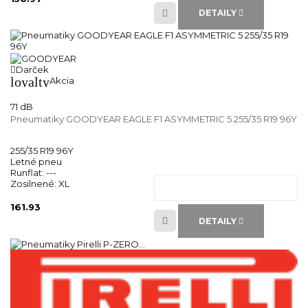
DETAILY
Darček
loyalty
Akcia
71 dB
Pneumatiky GOODYEAR EAGLE F1 ASYMMETRIC 5 255/35 R19 96Y
255/35 R19 96Y
Letné pneu
Runflat:
---
Zosilnené:
XL
161.93
DETAILY