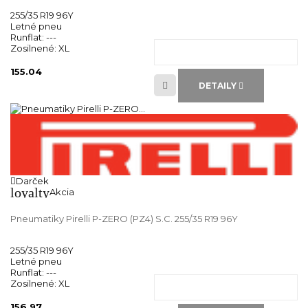
255/35 R19 96Y
Letné pneu
Runflat:
---
Zosilnené:
XL
155.04
DETAILY
Darček
loyalty
Akcia
Pneumatiky Pirelli P-ZERO (PZ4) S.C. 255/35 R19 96Y
255/35 R19 96Y
Letné pneu
Runflat:
---
Zosilnené:
XL
156.97