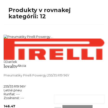
Produkty v rovnakej
kategórii: 12
Darček
loyalty
Akcia
Pneumatiky Pirelli Powergy 255/35 R19 96Y
255/35 R19 96Y
Letné pneu
Runflat:
---
Zosilnené:
---
146.47