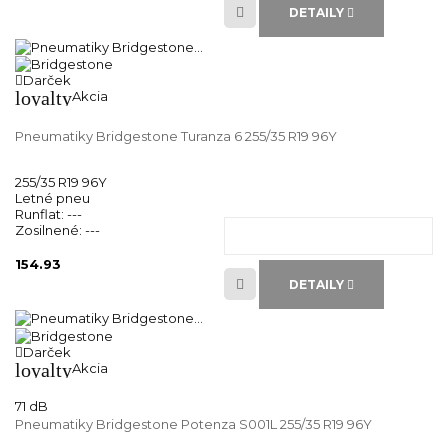
DETAILY
Darček
loyalty
Akcia
Pneumatiky Bridgestone Turanza 6 255/35 R19 96Y
255/35 R19 96Y
Letné pneu
Runflat:
---
Zosilnené:
---
154.93
DETAILY
Darček
loyalty
Akcia
71 dB
Pneumatiky Bridgestone Potenza S001L 255/35 R19 96Y