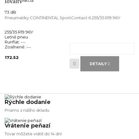
loyalty
Akcia
73 dB
Pneumatiky CONTINENTAL SportContact 6 255/35 R19 96Y
255/35 R19 96Y
Letné pneu
Runflat:
---
Zosilnené:
---
172.52
DETAILY
Rýchle dodanie
Priamo z nášho skladu
Vrátenie peňazí
Tovar môžete vrátiť do 14 dní