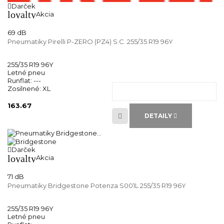
Darček
loyalty
Akcia
69 dB
Pneumatiky Pirelli P-ZERO (PZ4) S.C. 255/35 R19 96Y
255/35 R19 96Y
Letné pneu
Runflat:
---
Zosilnené:
XL
163.67
DETAILY
Darček
loyalty
Akcia
71 dB
Pneumatiky Bridgestone Potenza S001L 255/35 R19 96Y
255/35 R19 96Y
Letné pneu