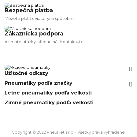
Bezpečná platba
Môžete platiť s viacerými spôsobmi
Zákaznícka podpora
Ak máte otázky, kľudne nás kontaktujte


Užitočné odkazy
Pneumatiky podľa značky






Letné pneumatiky podľa veľkosti
Zimné pneumatiky podľa veľkosti
Copyright © 2022 PneuNet s.r.o. • Všetky práva vyhradené.