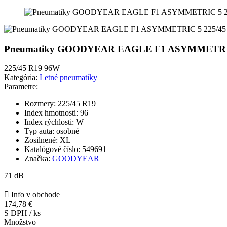
Pneumatiky GOODYEAR EAGLE F1 ASYMMETRI
225/45 R19 96W
Kategória:
Letné pneumatiky
Parametre:
Rozmery:
225/45 R19
Index hmotnosti:
96
Index rýchlosti:
W
Typ auta:
osobné
Zosilnené:
XL
Katalógové číslo:
549691
Značka:
GOODYEAR
71 dB

Info v obchode
174,78 €
S DPH / ks
Množstvo