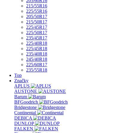
205/60R16
215/55R16
225/55R16
205/50R17
215/50R17
225/45R17
225/50R17
235/45R17
225/40R18
225/45R18
235/40R18
245/40R18
225/60R17
235/55R18
Top
Značky
APLUS
AUSTONE
Barum
BFGoodrich
Bridgestone
Continental
DEBICA
DUNLOP
FALKEN