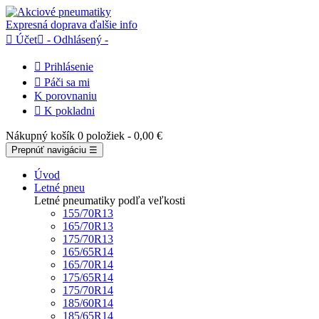
Expresná doprava
ďalšie info

Účet

- Odhlásený -

Prihlásenie

Páči sa mi
K porovnaniu

K pokladni
Nákupný košík
0 položiek
- 0,00 €
Prepnúť navigáciu
☰
Úvod
Letné pneu
Letné pneumatiky podľa veľkosti
155/70R13
165/70R13
175/70R13
165/65R14
165/70R14
175/65R14
175/70R14
185/60R14
185/65R14