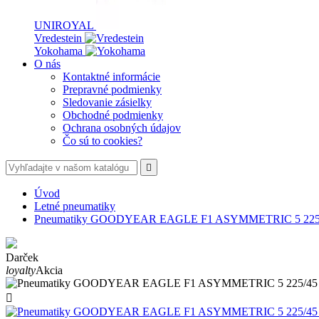
UNIROYAL
Vredestein
Yokohama
O nás
Kontaktné informácie
Prepravné podmienky
Sledovanie zásielky
Obchodné podmienky
Ochrana osobných údajov
Čo sú to cookies?

Úvod
Letné pneumatiky
Pneumatiky GOODYEAR EAGLE F1 ASYMMETRIC 5 225
Darček
loyalty
Akcia
