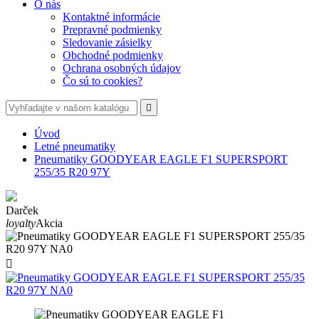
O nás
Kontaktné informácie
Prepravné podmienky
Sledovanie zásielky
Obchodné podmienky
Ochrana osobných údajov
Čo sú to cookies?

Úvod
Letné pneumatiky
Pneumatiky GOODYEAR EAGLE F1 SUPERSPORT
255/35 R20 97Y
Darček
loyalty
Akcia
