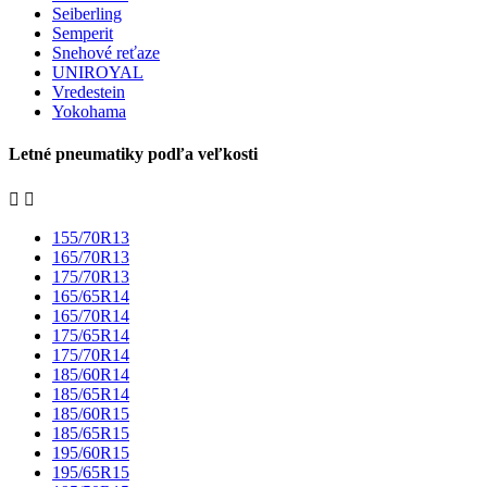
Seiberling
Semperit
Snehové reťaze
UNIROYAL
Vredestein
Yokohama
Letné pneumatiky podľa veľkosti


155/70R13
165/70R13
175/70R13
165/65R14
165/70R14
175/65R14
175/70R14
185/60R14
185/65R14
185/60R15
185/65R15
195/60R15
195/65R15