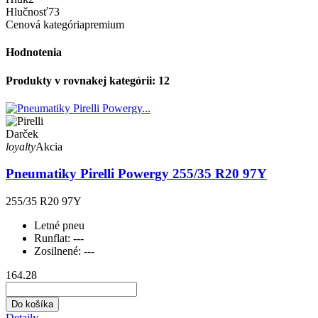
Hlučnosť
73
Cenová kategória
premium
Hodnotenia
Produkty v rovnakej kategórii: 12
Darček
loyalty
Akcia
Pneumatiky Pirelli Powergy 255/35 R20 97Y
255/35 R20 97Y
Letné pneu
Runflat:
---
Zosilnené:
---
164.28
Do košíka
Detaily