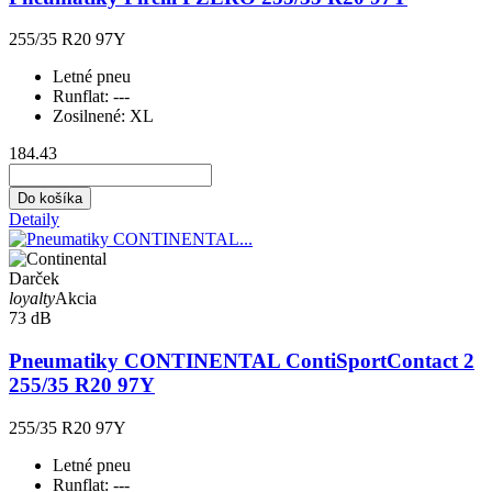
255/35 R20 97Y
Letné pneu
Runflat:
---
Zosilnené:
XL
184.43
Do košíka
Detaily
Darček
loyalty
Akcia
73 dB
Pneumatiky CONTINENTAL ContiSportContact 2
255/35 R20 97Y
255/35 R20 97Y
Letné pneu
Runflat:
---