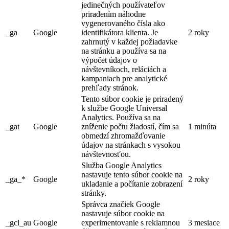
jedinečných používateľov
priradením náhodne
vygenerovaného čísla ako
_ga
Google
identifikátora klienta. Je
2 roky
zahrnutý v každej požiadavke
na stránku a používa sa na
výpočet údajov o
návštevníkoch, reláciách a
kampaniach pre analytické
prehľady stránok.
Tento súbor cookie je priradený
k službe Google Universal
Analytics. Používa sa na
_gat
Google
zníženie počtu žiadostí, čím sa
1 minúta
obmedzí zhromažďovanie
údajov na stránkach s vysokou
návštevnosťou.
Služba Google Analytics
nastavuje tento súbor cookie na
_ga_*
Google
2 roky
ukladanie a počítanie zobrazení
stránky.
Správca značiek Google
nastavuje súbor cookie na
_gcl_au
Google
experimentovanie s reklamnou
3 mesiace