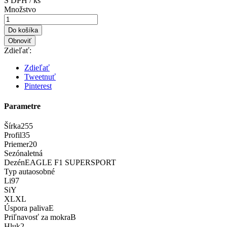
S DPH / ks
Množstvo
Do košíka
Zdieľať:
Zdieľať
Tweetnuť
Pinterest
Parametre
Šírka
255
Profil
35
Priemer
20
Sezóna
letná
Dezén
EAGLE F1 SUPERSPORT
Typ auta
osobné
Li
97
Si
Y
XL
XL
Úspora paliva
E
Priľnavosť za mokra
B
Hluk
2