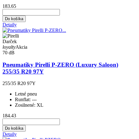
183.65
Do košíka
Detaily
Darček
loyalty
Akcia
70 dB
Pneumatiky Pirelli P-ZERO (Luxury Saloon)
255/35 R20 97Y
255/35 R20 97Y
Letné pneu
Runflat:
---
Zosilnené:
XL
184.43
Do košíka
Detaily