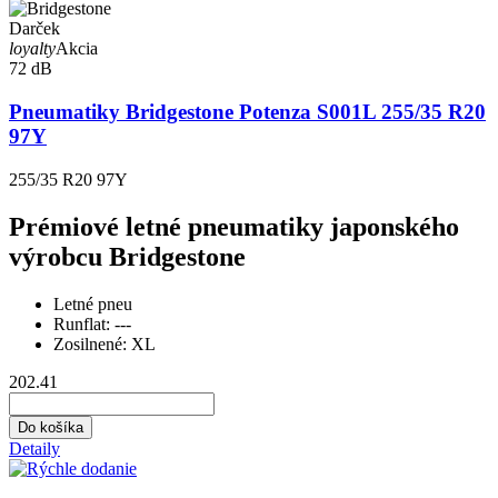
Darček
loyalty
Akcia
72 dB
Pneumatiky Bridgestone Potenza S001L 255/35 R20
97Y
255/35 R20 97Y
Prémiové letné pneumatiky japonského
výrobcu Bridgestone
Letné pneu
Runflat:
---
Zosilnené:
XL
202.41
Do košíka
Detaily