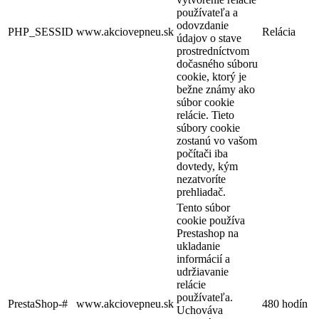
používateľa a
odovzdanie
PHP_SESSID
www.akciovepneu.sk
Relácia
údajov o stave
prostredníctvom
dočasného súboru
cookie, ktorý je
bežne známy ako
súbor cookie
relácie. Tieto
súbory cookie
zostanú vo vašom
počítači iba
dovtedy, kým
nezatvoríte
prehliadač.
Tento súbor
cookie používa
Prestashop na
ukladanie
informácií a
udržiavanie
relácie
používateľa.
PrestaShop-#
www.akciovepneu.sk
480 hodín
Uchováva