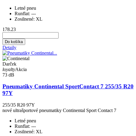
Letné pneu
Runflat:
---
Zosilnené:
XL
178.23
Do košíka
Detaily
Darček
loyalty
Akcia
73 dB
Pneumatiky Continental SportContact 7 255/35 R20
97Y
255/35 R20 97Y
nové ultrašportové pneumatiky Continental Sport Contact 7
Letné pneu
Runflat:
---
Zosilnené:
XL