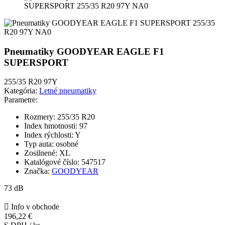
Pneumatiky GOODYEAR EAGLE F1
SUPERSPORT
255/35 R20 97Y
Kategória:
Letné pneumatiky
Parametre:
Rozmery:
255/35 R20
Index hmotnosti:
97
Index rýchlosti:
Y
Typ auta:
osobné
Zosilnené:
XL
Katalógové číslo:
547517
Značka:
GOODYEAR
73 dB

Info v obchode
196,22 €