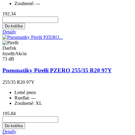
Zosilnené:
---
192.34
Do košíka
Detaily
Darček
loyalty
Akcia
73 dB
Pneumatiky Pirelli PZERO 255/35 R20 97Y
255/35 R20 97Y
Letné pneu
Runflat:
---
Zosilnené:
XL
195.84
Do košíka
Detaily