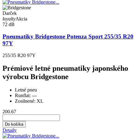
Darček
loyalty
Akcia
72 dB
Pneumatiky Bridgestone Potenza Sport 255/35 R20
97Y
255/35 R20 97Y
Prémiové letné pneumatiky japonského
výrobcu Bridgestone
Letné pneu
Runflat:
---
Zosilnené:
XL
200.67
Do košíka
Detaily