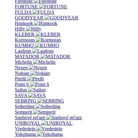
Firestone
FORTUNE
FULDA
GOODYEAR
Hankook
Hifly
KLEBER
Kormoran
KUMHO
Laufenn
MATADOR
Michelin
Nexen
Nokian
Pirelli
Point S
Sailun
SAVA
SEBRING
Seiberling
Semperit
Snehové reťaze
UNIROYAL
Vredestein
Yokohama