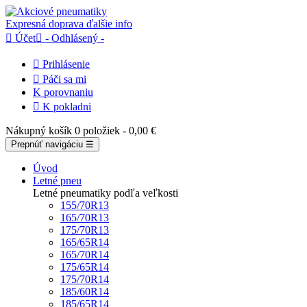
Expresná doprava
ďalšie info

Účet

- Odhlásený -

Prihlásenie

Páči sa mi
K porovnaniu

K pokladni
Nákupný košík
0 položiek
- 0,00 €
Prepnúť navigáciu
☰
Úvod
Letné pneu
Letné pneumatiky podľa veľkosti
155/70R13
165/70R13
175/70R13
165/65R14
165/70R14
175/65R14
175/70R14
185/60R14
185/65R14