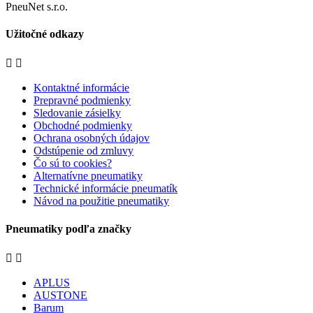
PneuNet s.r.o.
Užitočné odkazy


Kontaktné informácie
Prepravné podmienky
Sledovanie zásielky
Obchodné podmienky
Ochrana osobných údajov
Odstúpenie od zmluvy
Čo sú to cookies?
Alternatívne pneumatiky
Technické informácie pneumatík
Návod na použitie pneumatiky
Pneumatiky podľa značky


APLUS
AUSTONE
Barum