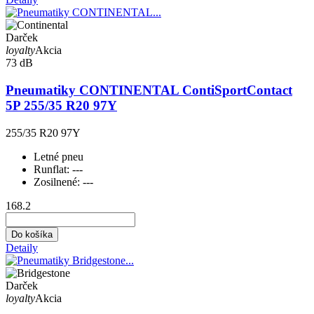
Darček
loyalty
Akcia
73 dB
Pneumatiky CONTINENTAL ContiSportContact
5P 255/35 R20 97Y
255/35 R20 97Y
Letné pneu
Runflat:
---
Zosilnené:
---
168.2
Do košíka
Detaily
Darček
loyalty
Akcia