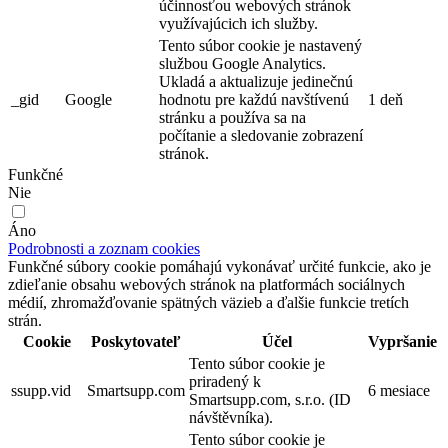
účinnosťou webových stránok
využívajúcich ich služby.
Tento súbor cookie je nastavený
službou Google Analytics.
Ukladá a aktualizuje jedinečnú
_gid
Google
hodnotu pre každú navštívenú
1 deň
stránku a používa sa na
počítanie a sledovanie zobrazení
stránok.
Funkčné
Nie
Áno
Podrobnosti a zoznam cookies
Funkčné súbory cookie pomáhajú vykonávať určité funkcie, ako je
zdieľanie obsahu webových stránok na platformách sociálnych
médií, zhromažďovanie spätných väzieb a ďalšie funkcie tretích
strán.
Cookie
Poskytovateľ
Účel
Vypršanie
Tento súbor cookie je
priradený k
ssupp.vid
Smartsupp.com
6 mesiace
Smartsupp.com, s.r.o. (ID
návštěvníka).
Tento súbor cookie je