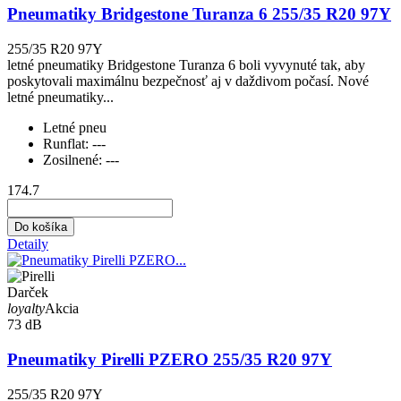
Pneumatiky Bridgestone Turanza 6 255/35 R20 97Y
255/35 R20 97Y
letné pneumatiky Bridgestone Turanza 6 boli vyvynuté tak, aby
poskytovali maximálnu bezpečnosť aj v daždivom počasí. Nové
letné pneumatiky...
Letné pneu
Runflat:
---
Zosilnené:
---
174.7
Do košíka
Detaily
Darček
loyalty
Akcia
73 dB
Pneumatiky Pirelli PZERO 255/35 R20 97Y
255/35 R20 97Y