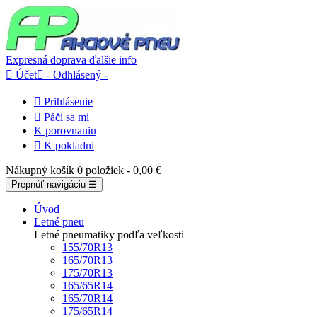
Expresná doprava
ďalšie info

Účet

- Odhlásený -

Prihlásenie

Páči sa mi
K porovnaniu

K pokladni
Nákupný košík
0 položiek
- 0,00 €
Prepnúť navigáciu
☰
Úvod
Letné pneu
Letné pneumatiky podľa veľkosti
155/70R13
165/70R13
175/70R13
165/65R14
165/70R14
175/65R14