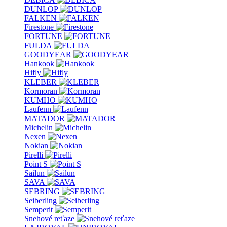
DUNLOP
FALKEN
Firestone
FORTUNE
FULDA
GOODYEAR
Hankook
Hifly
KLEBER
Kormoran
KUMHO
Laufenn
MATADOR
Michelin
Nexen
Nokian
Pirelli
Point S
Sailun
SAVA
SEBRING
Seiberling
Semperit
Snehové reťaze