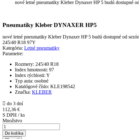
nové letné pneumatiky Kleber Dynaxer HP 5 budú dostupné 
Pneumatiky Kleber DYNAXER HP5
nové letné pneumatiky Kleber Dynaxer HP 5 budú dostupné od sez
245/40 R18 97Y
Kategória:
Letné pneumatiky
Parametre:
Rozmery:
245/40 R18
Index hmotnosti:
97
Index rýchlosti:
Y
Typ auta:
osobné
Katalógové číslo:
KLE198542
Značka:
KLEBER

do 3 dní
112,36 €
S DPH / ks
Množstvo
Do košíka