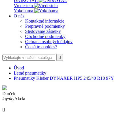
UNIROYAL
Vredestein
Yokohama
O nás
Kontaktné informácie
Prepravné podmienky
Sledovanie zásielky
Obchodné podmienky
Ochrana osobných údajov
Čo sú to cookies?

Úvod
Letné pneumatiky
Pneumatiky Kleber DYNAXER HP5 245/40 R18 97Y
Darček
loyalty
Akcia
