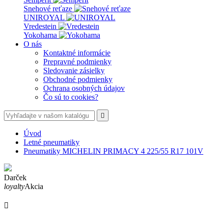
Snehové reťaze
UNIROYAL
Vredestein
Yokohama
O nás
Kontaktné informácie
Prepravné podmienky
Sledovanie zásielky
Obchodné podmienky
Ochrana osobných údajov
Čo sú to cookies?

Úvod
Letné pneumatiky
Pneumatiky MICHELIN PRIMACY 4 225/55 R17 101V
Darček
loyalty
Akcia
