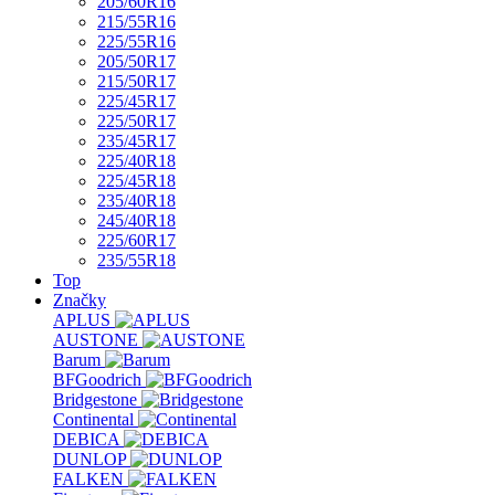
205/60R16
215/55R16
225/55R16
205/50R17
215/50R17
225/45R17
225/50R17
235/45R17
225/40R18
225/45R18
235/40R18
245/40R18
225/60R17
235/55R18
Top
Značky
APLUS
AUSTONE
Barum
BFGoodrich
Bridgestone
Continental
DEBICA
DUNLOP
FALKEN