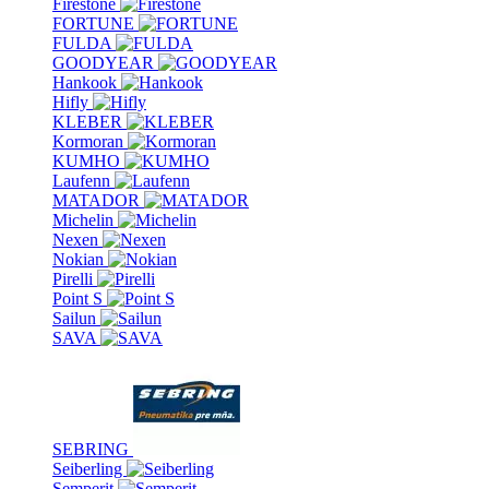
Firestone
FORTUNE
FULDA
GOODYEAR
Hankook
Hifly
KLEBER
Kormoran
KUMHO
Laufenn
MATADOR
Michelin
Nexen
Nokian
Pirelli
Point S
Sailun
SAVA
SEBRING
Seiberling
Semperit