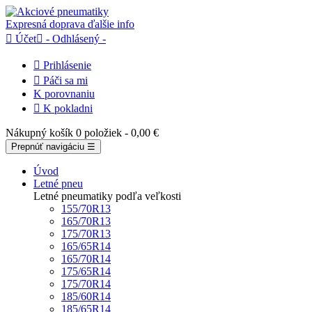
Expresná doprava
ďalšie info

Účet

- Odhlásený -

Prihlásenie

Páči sa mi
K porovnaniu

K pokladni
Nákupný košík
0 položiek
- 0,00 €
Prepnúť navigáciu
☰
Úvod
Letné pneu
Letné pneumatiky podľa veľkosti
155/70R13
165/70R13
175/70R13
165/65R14
165/70R14
175/65R14
175/70R14
185/60R14
185/65R14