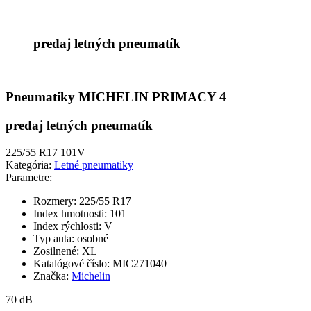
predaj letných pneumatík
Pneumatiky MICHELIN PRIMACY 4
predaj letných pneumatík
225/55 R17 101V
Kategória:
Letné pneumatiky
Parametre:
Rozmery:
225/55 R17
Index hmotnosti:
101
Index rýchlosti:
V
Typ auta:
osobné
Zosilnené:
XL
Katalógové číslo:
MIC271040
Značka:
Michelin
70 dB