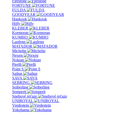
Firestone
FORTUNE
FULDA
GOODYEAR
Hankook
Hifly
KLEBER
Kormoran
KUMHO
Laufenn
MATADOR
Michelin
Nexen
Nokian
Pirelli
Point S
Sailun
SAVA
SEBRING
Seiberling
Semperit
Snehové reťaze
UNIROYAL
Vredestein
Yokohama