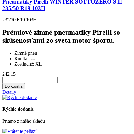
Pneumatiky Pirelli WINTER SOTTOZERO S.II
235/50 R19 103H
235/50 R19 103H
Prémiové zimné pneumatiky Pirelli so
skúsenosťami zo sveta motor športu.
Zimné pneu
Runflat:
---
Zosilnené:
XL
242.15
Do košíka
Detaily
Rýchle dodanie
Priamo z nášho skladu