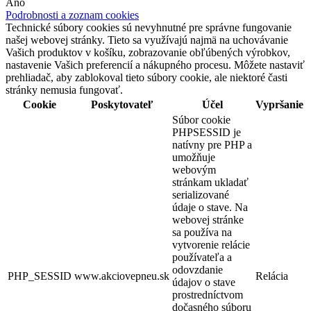
Áno
Podrobnosti a zoznam cookies
Technické súbory cookies sú nevyhnutné pre správne fungovanie
našej webovej stránky. Tieto sa využívajú najmä na uchovávanie
Vašich produktov v košíku, zobrazovanie obľúbených výrobkov,
nastavenie Vašich preferencií a nákupného procesu. Môžete nastaviť
prehliadač, aby zablokoval tieto súbory cookie, ale niektoré časti
stránky nemusia fungovať.
Cookie
Poskytovateľ
Účel
Vypršanie
Súbor cookie
PHPSESSID je
natívny pre PHP a
umožňuje
webovým
stránkam ukladať
serializované
údaje o stave. Na
webovej stránke
sa používa na
vytvorenie relácie
používateľa a
odovzdanie
PHP_SESSID
www.akciovepneu.sk
Relácia
údajov o stave
prostredníctvom
dočasného súboru