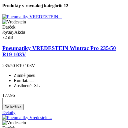
Produkty v rovnakej kategórii: 12
Darček
loyalty
Akcia
72 dB
Pneumatiky VREDESTEIN Wintrac Pro 235/50
R19 103V
235/50 R19 103V
Zimné pneu
Runflat:
---
Zosilnené:
XL
177.96
Do košíka
Detaily
Darček