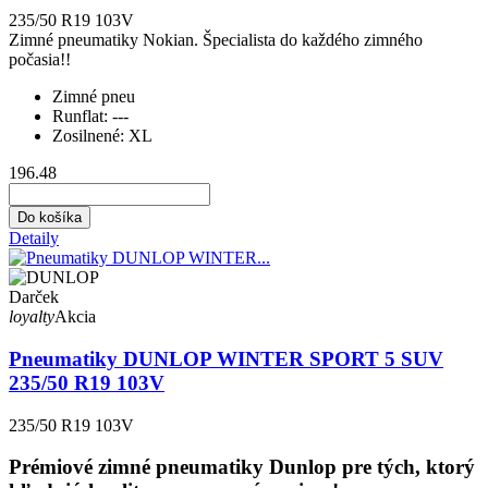
235/50 R19 103V
Zimné pneumatiky Nokian. Špecialista do každého zimného
počasia!!
Zimné pneu
Runflat:
---
Zosilnené:
XL
196.48
Do košíka
Detaily
Darček
loyalty
Akcia
Pneumatiky DUNLOP WINTER SPORT 5 SUV
235/50 R19 103V
235/50 R19 103V
Prémiové zimné pneumatiky Dunlop pre tých, ktorý