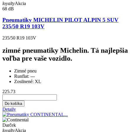
loyalty
Akcia
68 dB
Pneumatiky MICHELIN PILOT ALPIN 5 SUV
235/50 R19 103V
235/50 R19 103V
zimné pneumatiky Michelin. Tá najlepšia
voľba pre vaše vozidlo.
Zimné pneu
Runflat:
---
Zosilnené:
XL
225.73
Do košíka
Detaily
Darček
loyalty
Akcia