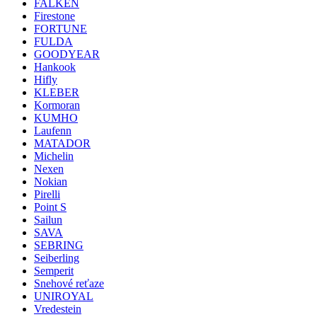
FALKEN
Firestone
FORTUNE
FULDA
GOODYEAR
Hankook
Hifly
KLEBER
Kormoran
KUMHO
Laufenn
MATADOR
Michelin
Nexen
Nokian
Pirelli
Point S
Sailun
SAVA
SEBRING
Seiberling
Semperit
Snehové reťaze
UNIROYAL
Vredestein