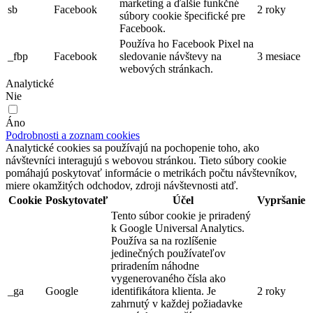
marketing a ďalšie funkčné
sb
Facebook
2 roky
súbory cookie špecifické pre
Facebook.
Používa ho Facebook Pixel na
_fbp
Facebook
sledovanie návštevy na
3 mesiace
webových stránkach.
Analytické
Nie
Áno
Podrobnosti a zoznam cookies
Analytické cookies sa používajú na pochopenie toho, ako
návštevníci interagujú s webovou stránkou. Tieto súbory cookie
pomáhajú poskytovať informácie o metrikách počtu návštevníkov,
miere okamžitých odchodov, zdroji návštevnosti atď.
Cookie
Poskytovateľ
Účel
Vypršanie
Tento súbor cookie je priradený
k Google Universal Analytics.
Používa sa na rozlíšenie
jedinečných používateľov
priradením náhodne
vygenerovaného čísla ako
_ga
Google
identifikátora klienta. Je
2 roky
zahrnutý v každej požiadavke