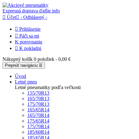
Expresná doprava
ďalšie info

Účet

- Odhlásený -

Prihlásenie

Páči sa mi
K porovnaniu

K pokladni
Nákupný košík
0 položiek
- 0,00 €
Prepnúť navigáciu
☰
Úvod
Letné pneu
Letné pneumatiky podľa veľkosti
155/70R13
165/70R13
175/70R13
165/65R14
165/70R14
175/65R14
175/70R14
185/60R14
185/65R14