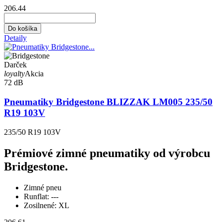
206.44
Do košíka
Detaily
Darček
loyalty
Akcia
72 dB
Pneumatiky Bridgestone BLIZZAK LM005 235/50
R19 103V
235/50 R19 103V
Prémiové zimné pneumatiky od výrobcu
Bridgestone.
Zimné pneu
Runflat:
---
Zosilnené:
XL