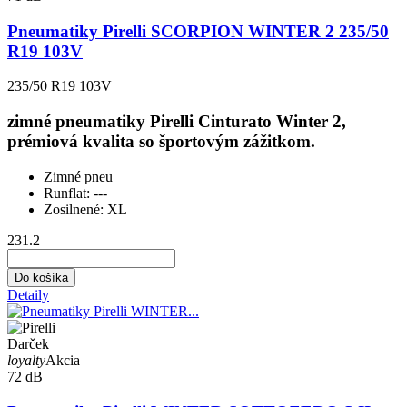
Pneumatiky Pirelli SCORPION WINTER 2 235/50
R19 103V
235/50 R19 103V
zimné pneumatiky Pirelli Cinturato Winter 2,
prémiová kvalita so športovým zážitkom.
Zimné pneu
Runflat:
---
Zosilnené:
XL
231.2
Do košíka
Detaily
Darček
loyalty
Akcia
72 dB