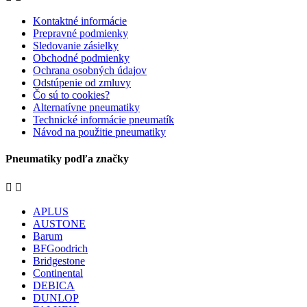
Kontaktné informácie
Prepravné podmienky
Sledovanie zásielky
Obchodné podmienky
Ochrana osobných údajov
Odstúpenie od zmluvy
Čo sú to cookies?
Alternatívne pneumatiky
Technické informácie pneumatík
Návod na použitie pneumatiky
Pneumatiky podľa značky


APLUS
AUSTONE
Barum
BFGoodrich
Bridgestone
Continental
DEBICA
DUNLOP