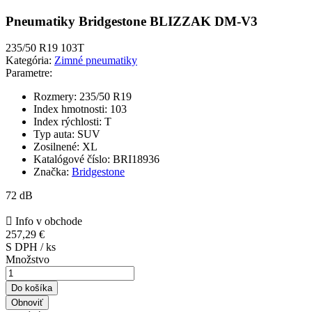
Pneumatiky Bridgestone BLIZZAK DM-V3
235/50 R19 103T
Kategória:
Zimné pneumatiky
Parametre:
Rozmery:
235/50 R19
Index hmotnosti:
103
Index rýchlosti:
T
Typ auta:
SUV
Zosilnené:
XL
Katalógové číslo:
BRI18936
Značka:
Bridgestone
72 dB

Info v obchode
257,29 €
S DPH / ks
Množstvo
Do košíka