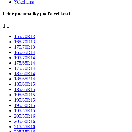
Yokohama
Letné pneumatiky podľa veľkosti


155/70R13
165/70R13
175/70R13
165/65R14
165/70R14
175/65R14
175/70R14
185/60R14
185/65R14
185/60R15
185/65R15
195/60R15
195/65R15
195/50R15
195/55R15
205/55R16
205/60R16
215/55R16
225/55R16