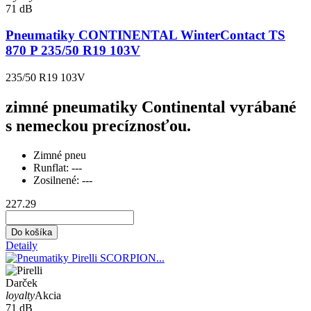
71 dB
Pneumatiky CONTINENTAL WinterContact TS
870 P 235/50 R19 103V
235/50 R19 103V
zimné pneumatiky Continental vyrábané
s nemeckou precíznosťou.
Zimné pneu
Runflat:
---
Zosilnené:
---
227.29
Do košíka
Detaily
Darček
loyalty
Akcia
71 dB