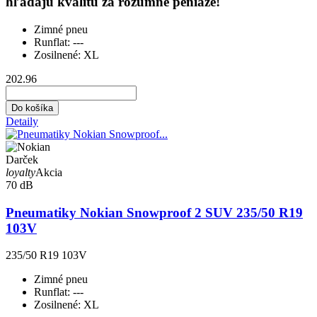
hľadajú kvalitu za rozumné peniaze!
Zimné pneu
Runflat:
---
Zosilnené:
XL
202.96
Do košíka
Detaily
Darček
loyalty
Akcia
70 dB
Pneumatiky Nokian Snowproof 2 SUV 235/50 R19
103V
235/50 R19 103V
Zimné pneu
Runflat:
---
Zosilnené:
XL