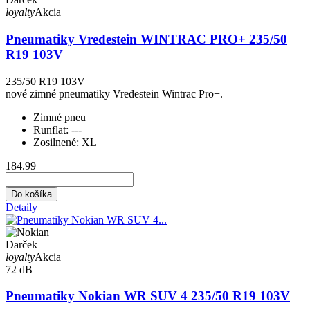
loyalty
Akcia
Pneumatiky Vredestein WINTRAC PRO+ 235/50
R19 103V
235/50 R19 103V
nové zimné pneumatiky Vredestein Wintrac Pro+.
Zimné pneu
Runflat:
---
Zosilnené:
XL
184.99
Do košíka
Detaily
Darček
loyalty
Akcia
72 dB
Pneumatiky Nokian WR SUV 4 235/50 R19 103V