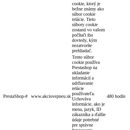
cookie, ktorý je
bežne známy ako
súbor cookie
relácie. Tieto
súbory cookie
zostanú vo vašom
počítači iba
dovtedy, kým
nezatvoríte
prehliadač.
Tento súbor
cookie používa
Prestashop na
ukladanie
informácií a
udržiavanie
relácie
používateľa.
PrestaShop-#
www.akciovepneu.sk
480 hodín
Uchováva
informácie, ako je
mena, jazyk, ID
zákazníka a ďalšie
údaje potrebné
pre správne