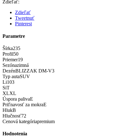
Zdieľať:
Zdieľať
Tweetnuť
Pinterest
Parametre
Šírka
235
Profil
50
Priemer
19
Sezóna
zimná
Dezén
BLIZZAK DM-V3
Typ auta
SUV
Li
103
Si
T
XL
XL
Úspora paliva
E
Priľnavosť za mokra
E
Hluk
B
Hlučnosť
72
Cenová kategória
premium
Hodnotenia