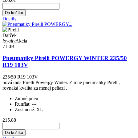
206.61
Do košíka
Detaily
Darček
loyalty
Akcia
71 dB
Pneumatiky Pirelli POWERGY WINTER 235/50
R19 103V
235/50 R19 103V
nová rada Pirelli Powergy Winter. Zimne pneumatiky Pirelli,
rovnaká kvalita za menej peňazí .
Zimné pneu
Runflat:
---
Zosilnené:
XL
215.88
Do košíka