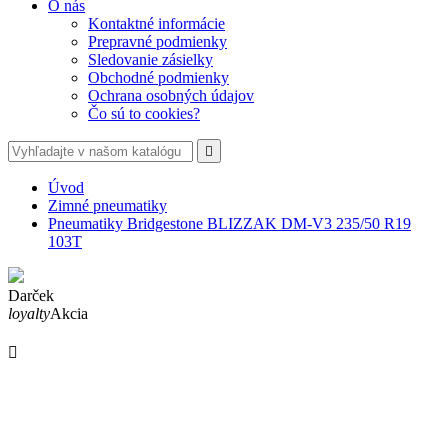
O nás
Kontaktné informácie
Prepravné podmienky
Sledovanie zásielky
Obchodné podmienky
Ochrana osobných údajov
Čo sú to cookies?

Úvod
Zimné pneumatiky
Pneumatiky Bridgestone BLIZZAK DM-V3 235/50 R19
103T
Darček
loyalty
Akcia
