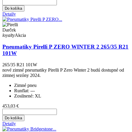
Do košíka
Detaily
Darček
loyalty
Akcia
Pneumatiky Pirelli P ZERO WINTER 2 265/35 R21
101W
265/35 R21 101W
nové zimné pneumatiky Pirelli P Zero Winter 2 budú dostupné od
zimnej sezóny 2024.
Zimné pneu
Runflat:
---
Zosilnené:
XL
453,03 €
Do košíka
Detaily