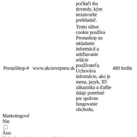
počítači iba
dovtedy, kým
nezatvoríte
prehliadač.
Tento súbor
cookie používa
Prestashop na
ukladanie
informácií a
udržiavanie
relácie
používateľa.
PrestaShop-#
www.akciovepneu.sk
480 hodín
Uchováva
informácie, ako je
mena, jazyk, ID
zákazníka a ďalšie
údaje potrebné
pre správne
fungovanie
obchodu.
Marketingové
Nie
Áno