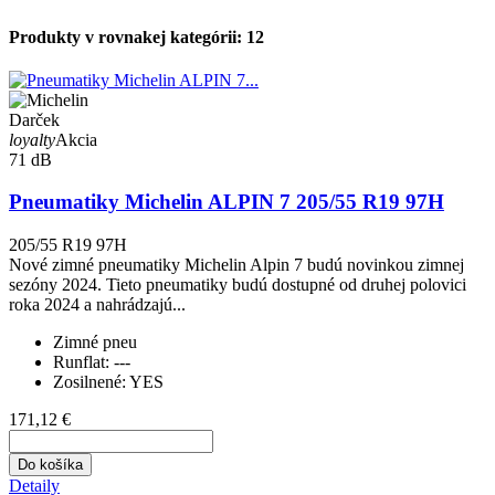
Produkty v rovnakej kategórii: 12
Darček
loyalty
Akcia
71 dB
Pneumatiky Michelin ALPIN 7 205/55 R19 97H
205/55 R19 97H
Nové zimné pneumatiky Michelin Alpin 7 budú novinkou zimnej
sezóny 2024. Tieto pneumatiky budú dostupné od druhej polovici
roka 2024 a nahrádzajú...
Zimné pneu
Runflat:
---
Zosilnené:
YES
171,12 €
Do košíka
Detaily