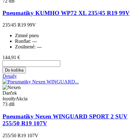
72 dB
Pneumatiky KUMHO WP72 XL 235/45 R19 99V
235/45 R19 99V
Zimné pneu
Runflat:
---
Zosilnené:
---
144,91 €
Do košíka
Detaily
Darček
loyalty
Akcia
73 dB
Pneumatiky Nexen WINGUARD SPORT 2 SUV
255/50 R19 107V
255/50 R19 107V