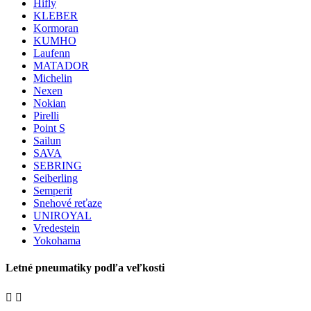
Hifly
KLEBER
Kormoran
KUMHO
Laufenn
MATADOR
Michelin
Nexen
Nokian
Pirelli
Point S
Sailun
SAVA
SEBRING
Seiberling
Semperit
Snehové reťaze
UNIROYAL
Vredestein
Yokohama
Letné pneumatiky podľa veľkosti

