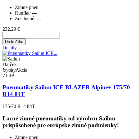
Zimné pneu
Runflat:
---
Zosilnené:
---
232,29 €
Do košíka
Detaily
Darček
loyalty
Akcia
71 dB
Pneumatiky Sailun ICE BLAZER Alpine+ 175/70
R14 84T
175/70 R14 84T
Lacné zimné pneumatiky od výrobcu Sailun
prispôsobené pre európske zimné podmienky!
Zimné pneu