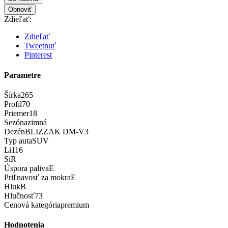
Zdieľať:
Zdieľať
Tweetnuť
Pinterest
Parametre
Šírka
265
Profil
70
Priemer
18
Sezóna
zimná
Dezén
BLIZZAK DM-V3
Typ auta
SUV
Li
116
Si
R
Úspora paliva
E
Priľnavosť za mokra
E
Hluk
B
Hlučnosť
73
Cenová kategória
premium
Hodnotenia