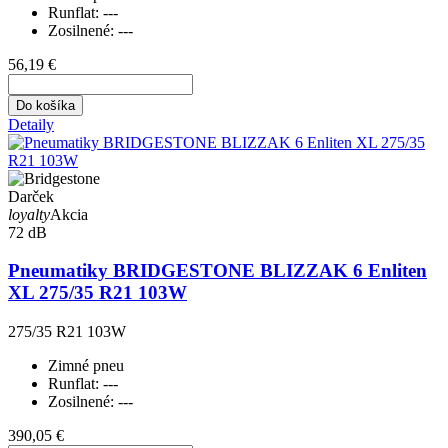
Runflat:
---
Zosilnené:
---
56,19 €
Do košíka
Detaily
Darček
loyalty
Akcia
72 dB
Pneumatiky BRIDGESTONE BLIZZAK 6 Enliten
XL 275/35 R21 103W
275/35 R21 103W
Zimné pneu
Runflat:
---
Zosilnené:
---
390,05 €