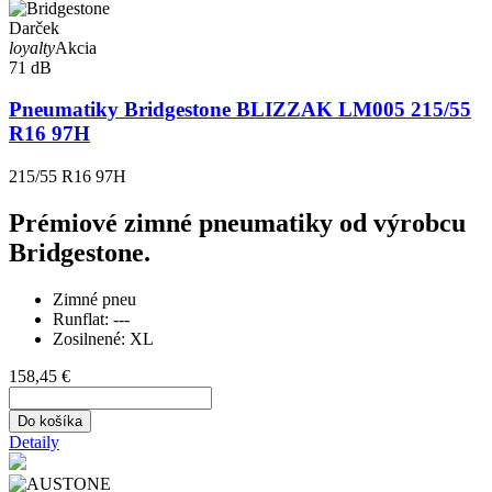
Darček
loyalty
Akcia
71 dB
Pneumatiky Bridgestone BLIZZAK LM005 215/55
R16 97H
215/55 R16 97H
Prémiové zimné pneumatiky od výrobcu
Bridgestone.
Zimné pneu
Runflat:
---
Zosilnené:
XL
158,45 €
Do košíka
Detaily