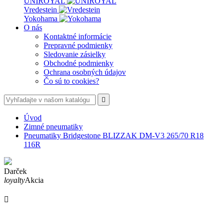
UNIROYAL
Vredestein
Yokohama
O nás
Kontaktné informácie
Prepravné podmienky
Sledovanie zásielky
Obchodné podmienky
Ochrana osobných údajov
Čo sú to cookies?

Úvod
Zimné pneumatiky
Pneumatiky Bridgestone BLIZZAK DM-V3 265/70 R18
116R
Darček
loyalty
Akcia
