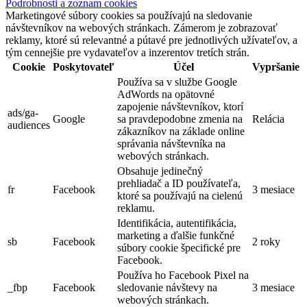
Podrobnosti a zoznam cookies
Marketingové súbory cookies sa používajú na sledovanie
návštevníkov na webových stránkach. Zámerom je zobrazovať
reklamy, ktoré sú relevantné a pútavé pre jednotlivých užívateľov, a
tým cennejšie pre vydavateľov a inzerentov tretích strán.
Cookie
Poskytovateľ
Účel
Vypršanie
Používa sa v službe Google
AdWords na opätovné
zapojenie návštevníkov, ktorí
ads/ga-
Google
sa pravdepodobne zmenia na
Relácia
audiences
zákazníkov na základe online
správania návštevníka na
webových stránkach.
Obsahuje jedinečný
prehliadač a ID používateľa,
fr
Facebook
3 mesiace
ktoré sa používajú na cielenú
reklamu.
Identifikácia, autentifikácia,
marketing a ďalšie funkčné
sb
Facebook
2 roky
súbory cookie špecifické pre
Facebook.
Používa ho Facebook Pixel na
_fbp
Facebook
sledovanie návštevy na
3 mesiace
webových stránkach.