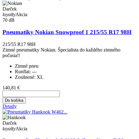
Darček
loyalty
Akcia
70 dB
Pneumatiky Nokian Snowproof 1 215/55 R17 98H
215/55 R17 98H
Zimné pneumatiky Nokian. Špecialista do každého zimného
počasia!!
Zimné pneu
Runflat:
---
Zosilnené:
XL
140,81 €
Do košíka
Detaily
Darček
loyalty
Akcia