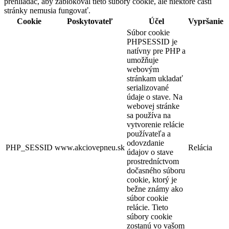
prehliadač, aby zablokoval tieto súbory cookie, ale niektoré časti
stránky nemusia fungovať.
Cookie
Poskytovateľ
Účel
Vypršanie
Súbor cookie
PHPSESSID je
natívny pre PHP a
umožňuje
webovým
stránkam ukladať
serializované
údaje o stave. Na
webovej stránke
sa používa na
vytvorenie relácie
používateľa a
odovzdanie
PHP_SESSID
www.akciovepneu.sk
Relácia
údajov o stave
prostredníctvom
dočasného súboru
cookie, ktorý je
bežne známy ako
súbor cookie
relácie. Tieto
súbory cookie
zostanú vo vašom