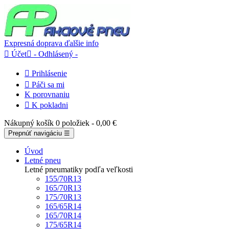
Expresná doprava
ďalšie info

Účet

- Odhlásený -

Prihlásenie

Páči sa mi
K porovnaniu

K pokladni
Nákupný košík
0 položiek
- 0,00 €
Prepnúť navigáciu
☰
Úvod
Letné pneu
Letné pneumatiky podľa veľkosti
155/70R13
165/70R13
175/70R13
165/65R14
165/70R14
175/65R14