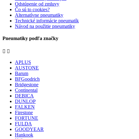
Odstúpenie od zmluvy
Čo sú to cookies?
Alternatívne pneumatiky
Technické informácie pneumatík
Návod na použitie pneumatiky
Pneumatiky podľa značky


APLUS
AUSTONE
Barum
BFGoodrich
Bridgestone
Continental
DEBICA
DUNLOP
FALKEN
Firestone
FORTUNE
FULDA
GOODYEAR
Hankook