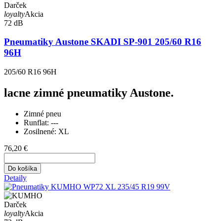
Darček
loyalty
Akcia
72 dB
Pneumatiky Austone SKADI SP-901 205/60 R16
96H
205/60 R16 96H
lacne zimné pneumatiky Austone.
Zimné pneu
Runflat:
---
Zosilnené:
XL
76,20 €
Do košíka
Detaily
Darček
loyalty
Akcia