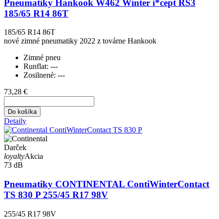
Pneumatiky Hankook W462 Winter i*cept RS3
185/65 R14 86T
185/65 R14 86T
nové zimné pneumatiky 2022 z továrne Hankook
Zimné pneu
Runflat:
---
Zosilnené:
---
73,28 €
Do košíka
Detaily
Darček
loyalty
Akcia
73 dB
Pneumatiky CONTINENTAL ContiWinterContact
TS 830 P 255/45 R17 98V
255/45 R17 98V