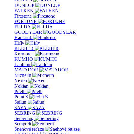
DUNLOP
FALKEN
Firestone
FORTUNE
FULDA
GOODYEAR
Hankook
Hifly
KLEBER
Kormoran
KUMHO
Laufenn
MATADOR
Michelin
Nexen
Nokian
Pirelli
Point S
Sailun
SAVA
SEBRING
Seiberling
Semperit
Snehové reťaze