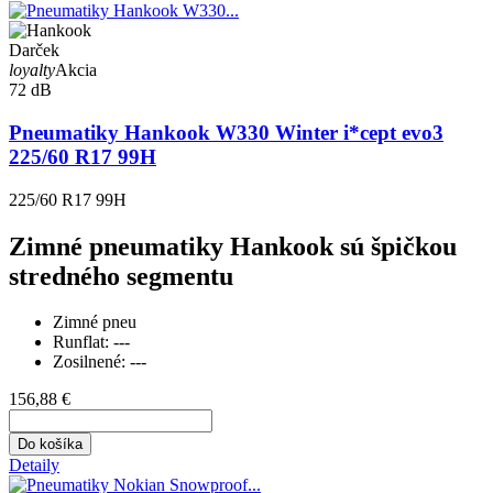
Darček
loyalty
Akcia
72 dB
Pneumatiky Hankook W330 Winter i*cept evo3
225/60 R17 99H
225/60 R17 99H
Zimné pneumatiky Hankook sú špičkou
stredného segmentu
Zimné pneu
Runflat:
---
Zosilnené:
---
156,88 €
Do košíka
Detaily