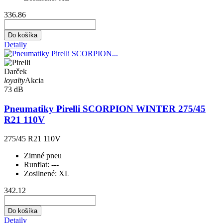
336.86
Do košíka
Detaily
Darček
loyalty
Akcia
73 dB
Pneumatiky Pirelli SCORPION WINTER 275/45
R21 110V
275/45 R21 110V
Zimné pneu
Runflat:
---
Zosilnené:
XL
342.12
Do košíka
Detaily