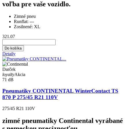
voľba pre vaše vozidlo.
Zimné pneu
Runflat:
---
Zosilnené:
XL
321.07
Do košíka
Detaily
Darček
loyalty
Akcia
71 dB
Pneumatiky CONTINENTAL WinterContact TS
870 P 275/45 R21 110V
275/45 R21 110V
zimné pneumatiky Continental vyrábané
s nemeckou precíznosťou.