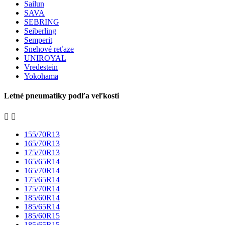
Sailun
SAVA
SEBRING
Seiberling
Semperit
Snehové reťaze
UNIROYAL
Vredestein
Yokohama
Letné pneumatiky podľa veľkosti


155/70R13
165/70R13
175/70R13
165/65R14
165/70R14
175/65R14
175/70R14
185/60R14
185/65R14
185/60R15
185/65R15