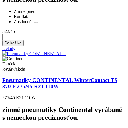
Zimné pneu
Runflat:
---
Zosilnené:
---
322.45
Do košíka
Detaily
Darček
loyalty
Akcia
Pneumatiky CONTINENTAL WinterContact TS
870 P 275/45 R21 110W
275/45 R21 110W
zimné pneumatiky Continental vyrábané
s nemeckou precíznosťou.