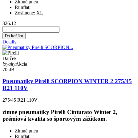
Zimné pneu
Runflat:
---
Zosilnené:
XL
326.12
Do košíka
Detaily
Darček
loyalty
Akcia
70 dB
Pneumatiky Pirelli SCORPION WINTER 2 275/45
R21 110V
275/45 R21 110V
zimné pneumatiky Pirelli Cinturato Winter 2,
prémiová kvalita so športovým zážitkom.
Zimné pneu
Runflat:
---