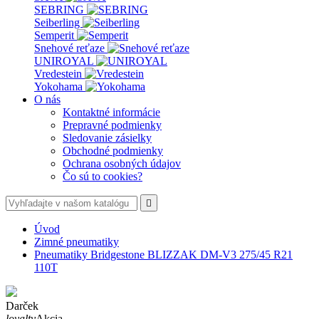
SEBRING
Seiberling
Semperit
Snehové reťaze
UNIROYAL
Vredestein
Yokohama
O nás
Kontaktné informácie
Prepravné podmienky
Sledovanie zásielky
Obchodné podmienky
Ochrana osobných údajov
Čo sú to cookies?

Úvod
Zimné pneumatiky
Pneumatiky Bridgestone BLIZZAK DM-V3 275/45 R21
110T
Darček
loyalty
Akcia