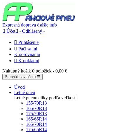
Expresná doprava
ďalšie info

Účet

- Odhlásený -

Prihlásenie

Páči sa mi
K porovnaniu

K pokladni
Nákupný košík
0 položiek
- 0,00 €
Prepnúť navigáciu
☰
Úvod
Letné pneu
Letné pneumatiky podľa veľkosti
155/70R13
165/70R13
175/70R13
165/65R14
165/70R14
175/65R14