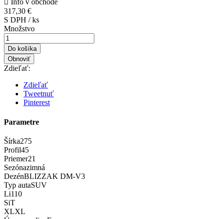

Info v obchode
317,30 €
S DPH / ks
Množstvo
Do košíka
Zdieľať:
Zdieľať
Tweetnuť
Pinterest
Parametre
Šírka
275
Profil
45
Priemer
21
Sezóna
zimná
Dezén
BLIZZAK DM-V3
Typ auta
SUV
Li
110
Si
T
XL
XL