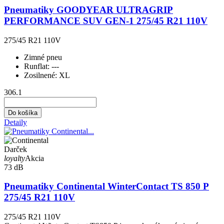
Pneumatiky GOODYEAR ULTRAGRIP
PERFORMANCE SUV GEN-1 275/45 R21 110V
275/45 R21 110V
Zimné pneu
Runflat:
---
Zosilnené:
XL
306.1
Do košíka
Detaily
Darček
loyalty
Akcia
73 dB
Pneumatiky Continental WinterContact TS 850 P
275/45 R21 110V
275/45 R21 110V