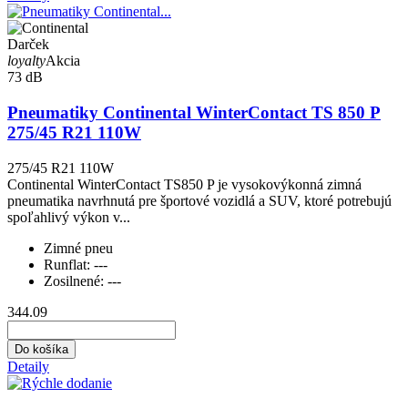
Darček
loyalty
Akcia
73 dB
Pneumatiky Continental WinterContact TS 850 P
275/45 R21 110W
275/45 R21 110W
Continental WinterContact TS850 P je vysokovýkonná zimná
pneumatika navrhnutá pre športové vozidlá a SUV, ktoré potrebujú
spoľahlivý výkon v...
Zimné pneu
Runflat:
---
Zosilnené:
---
344.09
Do košíka
Detaily