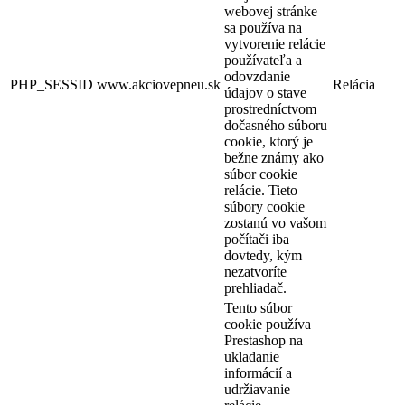
webovej stránke
sa používa na
vytvorenie relácie
používateľa a
odovzdanie
PHP_SESSID
www.akciovepneu.sk
Relácia
údajov o stave
prostredníctvom
dočasného súboru
cookie, ktorý je
bežne známy ako
súbor cookie
relácie. Tieto
súbory cookie
zostanú vo vašom
počítači iba
dovtedy, kým
nezatvoríte
prehliadač.
Tento súbor
cookie používa
Prestashop na
ukladanie
informácií a
udržiavanie