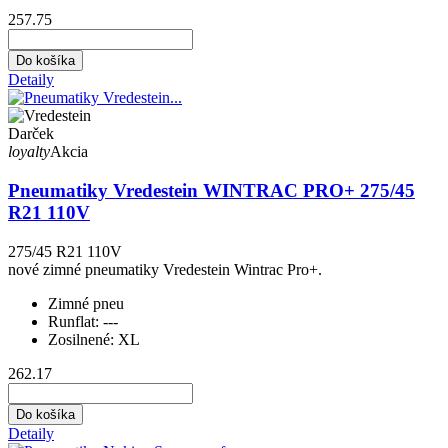
257.75
Do košíka
Detaily
Darček
loyalty
Akcia
Pneumatiky Vredestein WINTRAC PRO+ 275/45
R21 110V
275/45 R21 110V
nové zimné pneumatiky Vredestein Wintrac Pro+.
Zimné pneu
Runflat:
---
Zosilnené:
XL
262.17
Do košíka
Detaily