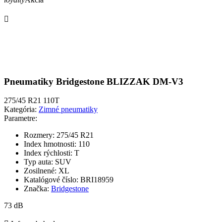

Pneumatiky Bridgestone BLIZZAK DM-V3
275/45 R21 110T
Kategória:
Zimné pneumatiky
Parametre:
Rozmery:
275/45 R21
Index hmotnosti:
110
Index rýchlosti:
T
Typ auta:
SUV
Zosilnené:
XL
Katalógové číslo:
BRI18959
Značka:
Bridgestone
73 dB