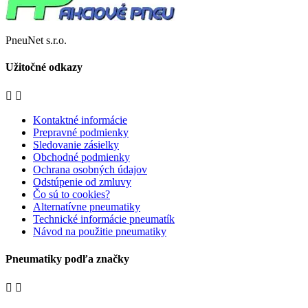
PneuNet s.r.o.
Užitočné odkazy


Kontaktné informácie
Prepravné podmienky
Sledovanie zásielky
Obchodné podmienky
Ochrana osobných údajov
Odstúpenie od zmluvy
Čo sú to cookies?
Alternatívne pneumatiky
Technické informácie pneumatík
Návod na použitie pneumatiky
Pneumatiky podľa značky

