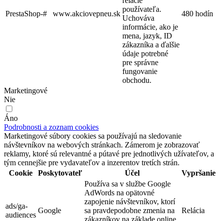
relácie
používateľa.
PrestaShop-#
www.akciovepneu.sk
480 hodín
Uchováva
informácie, ako je
mena, jazyk, ID
zákazníka a ďalšie
údaje potrebné
pre správne
fungovanie
obchodu.
Marketingové
Nie
Áno
Podrobnosti a zoznam cookies
Marketingové súbory cookies sa používajú na sledovanie
návštevníkov na webových stránkach. Zámerom je zobrazovať
reklamy, ktoré sú relevantné a pútavé pre jednotlivých užívateľov, a
tým cennejšie pre vydavateľov a inzerentov tretích strán.
Cookie
Poskytovateľ
Účel
Vypršanie
Používa sa v službe Google
AdWords na opätovné
zapojenie návštevníkov, ktorí
ads/ga-
Google
sa pravdepodobne zmenia na
Relácia
audiences
zákazníkov na základe online