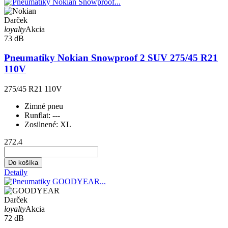
Darček
loyalty
Akcia
73 dB
Pneumatiky Nokian Snowproof 2 SUV 275/45 R21
110V
275/45 R21 110V
Zimné pneu
Runflat:
---
Zosilnené:
XL
272.4
Do košíka
Detaily
Darček
loyalty
Akcia
72 dB