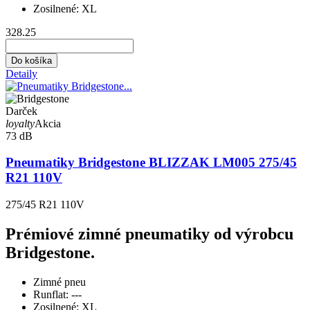
Zosilnené:
XL
328.25
Do košíka
Detaily
Darček
loyalty
Akcia
73 dB
Pneumatiky Bridgestone BLIZZAK LM005 275/45
R21 110V
275/45 R21 110V
Prémiové zimné pneumatiky od výrobcu
Bridgestone.
Zimné pneu
Runflat:
---
Zosilnené:
XL