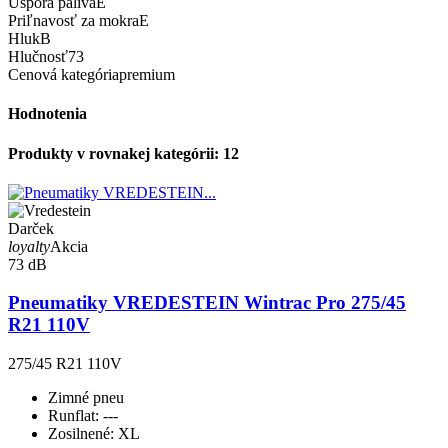
Úspora paliva
E
Priľnavosť za mokra
E
Hluk
B
Hlučnosť
73
Cenová kategória
premium
Hodnotenia
Produkty v rovnakej kategórii: 12
Darček
loyalty
Akcia
73 dB
Pneumatiky VREDESTEIN Wintrac Pro 275/45
R21 110V
275/45 R21 110V
Zimné pneu
Runflat:
---
Zosilnené:
XL