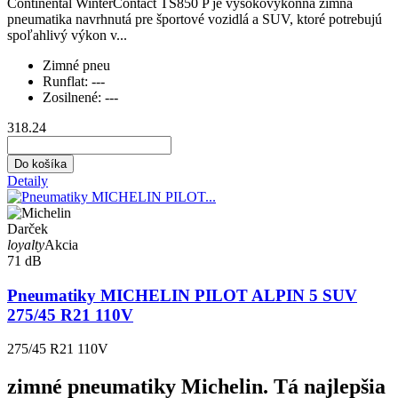
Continental WinterContact TS850 P je vysokovýkonná zimná
pneumatika navrhnutá pre športové vozidlá a SUV, ktoré potrebujú
spoľahlivý výkon v...
Zimné pneu
Runflat:
---
Zosilnené:
---
318.24
Do košíka
Detaily
Darček
loyalty
Akcia
71 dB
Pneumatiky MICHELIN PILOT ALPIN 5 SUV
275/45 R21 110V
275/45 R21 110V
zimné pneumatiky Michelin. Tá najlepšia