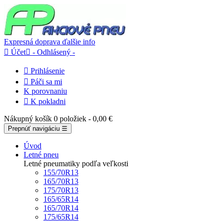
Expresná doprava
ďalšie info

Účet

- Odhlásený -

Prihlásenie

Páči sa mi
K porovnaniu

K pokladni
Nákupný košík
0 položiek
- 0,00 €
Prepnúť navigáciu
☰
Úvod
Letné pneu
Letné pneumatiky podľa veľkosti
155/70R13
165/70R13
175/70R13
165/65R14
165/70R14
175/65R14