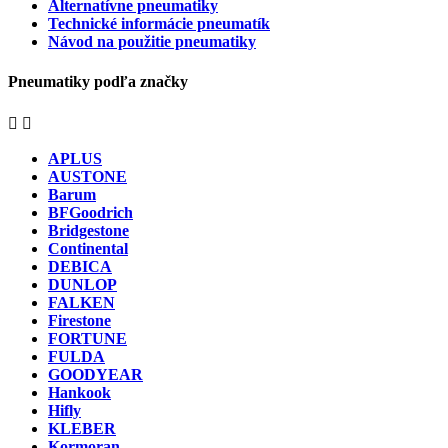
Alternatívne pneumatiky
Technické informácie pneumatík
Návod na použitie pneumatiky
Pneumatiky podľa značky


APLUS
AUSTONE
Barum
BFGoodrich
Bridgestone
Continental
DEBICA
DUNLOP
FALKEN
Firestone
FORTUNE
FULDA
GOODYEAR
Hankook
Hifly
KLEBER
Kormoran