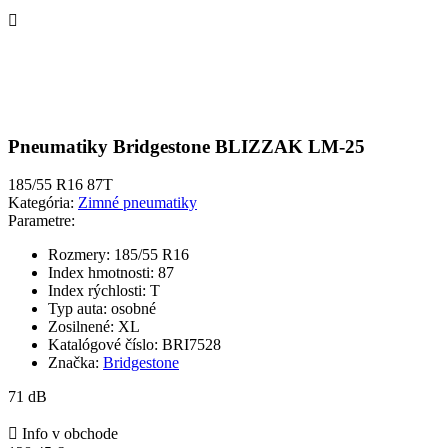

Pneumatiky Bridgestone BLIZZAK LM-25
185/55 R16 87T
Kategória:
Zimné pneumatiky
Parametre:
Rozmery:
185/55 R16
Index hmotnosti:
87
Index rýchlosti:
T
Typ auta:
osobné
Zosilnené:
XL
Katalógové číslo:
BRI7528
Značka:
Bridgestone
71 dB

Info v obchode