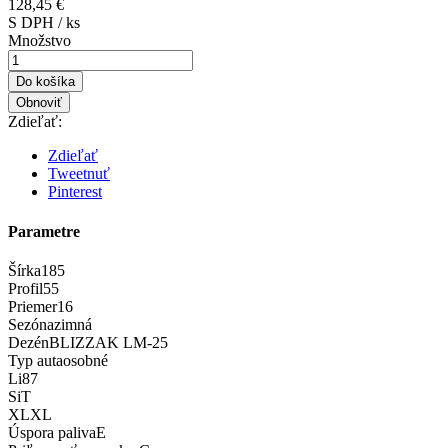
128,45 €
S DPH / ks
Množstvo
Do košíka
Zdieľať:
Zdieľať
Tweetnuť
Pinterest
Parametre
Šírka
185
Profil
55
Priemer
16
Sezóna
zimná
Dezén
BLIZZAK LM-25
Typ auta
osobné
Li
87
Si
T
XL
XL
Úspora paliva
E