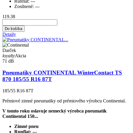
Runflat:
---
Zosilnené:
---
119.38
Do košíka
Detaily
Darček
loyalty
Akcia
71 dB
Pneumatiky CONTINENTAL WinterContact TS
870 185/55 R16 87T
185/55 R16 87T
Prémiové zimné pneumatiky od prémiového výrobcu Continental.
V tomto roku oslavuje nemecký výrobca pneumatík
Continental 150...
Zimné pneu
Runflat:
---