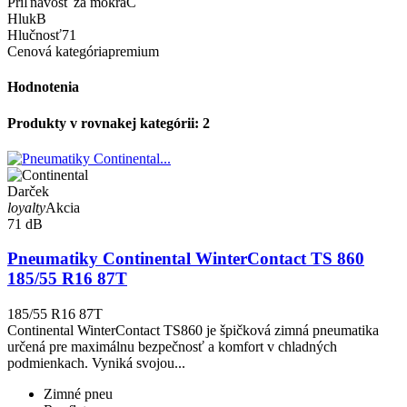
Priľnavosť za mokra
C
Hluk
B
Hlučnosť
71
Cenová kategória
premium
Hodnotenia
Produkty v rovnakej kategórii: 2
Darček
loyalty
Akcia
71 dB
Pneumatiky Continental WinterContact TS 860
185/55 R16 87T
185/55 R16 87T
Continental WinterContact TS860 je špičková zimná pneumatika
určená pre maximálnu bezpečnosť a komfort v chladných
podmienkach. Vyniká svojou...
Zimné pneu