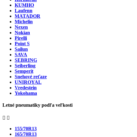
KUMHO
Laufenn
MATADOR
Michelin
Nexen
Nokian
Pirelli
Point S
Sailun
SAVA
SEBRING
Seiberling
Semperit
Snehové reťaze
UNIROYAL
Vredestein
Yokohama
Letné pneumatiky podľa veľkosti


155/70R13
165/70R13