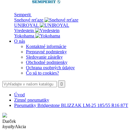
Semperit
Snehové reťaze
UNIROYAL
Vredestein
Yokohama
O nás
Kontaktné informácie
Prepravné podmienky
Sledovanie zásielky
Obchodné podmienky
Ochrana osobných údajov
Čo sú to cookies?

Úvod
Zimné pneumatiky
Pneumatiky Bridgestone BLIZZAK LM-25 185/55 R16 87T
Darček
loyalty
Akcia