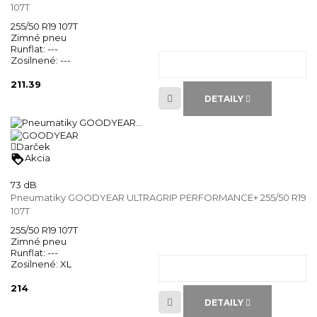
107T
255/50 R19 107T
Zimné pneu
Runflat:
---
Zosilnené:
---
211.39
DETAILY
Darček
loyalty
Akcia
73 dB
Pneumatiky GOODYEAR ULTRAGRIP PERFORMANCE+ 255/50 R19
107T
255/50 R19 107T
Zimné pneu
Runflat:
---
Zosilnené:
XL
214
DETAILY