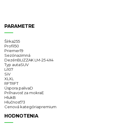
PARAMETRE
Šírka
255
Profil
50
Priemer
19
Sezóna
zimná
Dezén
BLIZZAK LM-25 4X4
Typ auta
SUV
Li
107
Si
V
XL
XL
RFT
RFT
Úspora paliva
D
Priľnavosť za mokra
E
Hluk
B
Hlučnosť
73
Cenová kategória
premium
HODNOTENIA