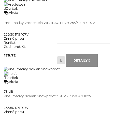
Darček
loyalty
Akcia
Pneumatiky Vredestein WINTRAC PRO+ 255/50 R19 107V
255/50 R19 107V
Zimné pneu
Runflat:
---
Zosilnené:
XL
178.72
DETAILY
Darček
loyalty
Akcia
73 dB
Pneumatiky Nokian Snowproof 2 SUV 255/50 R19 107V
255/50 R19 107V
Zimné pneu