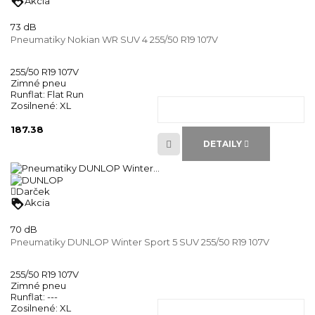
loyalty
Akcia
73 dB
Pneumatiky Nokian WR SUV 4 255/50 R19 107V
255/50 R19 107V
Zimné pneu
Runflat:
Flat Run
Zosilnené:
XL
187.38
DETAILY
Darček
loyalty
Akcia
70 dB
Pneumatiky DUNLOP Winter Sport 5 SUV 255/50 R19 107V
255/50 R19 107V
Zimné pneu
Runflat:
---
Zosilnené:
XL