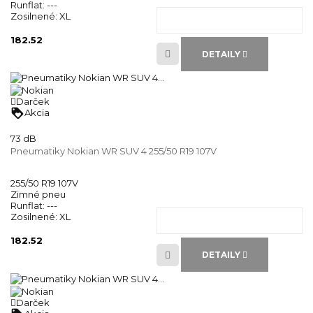
Runflat:
---
Zosilnené:
XL
182.52
DETAILY
Darček
loyalty
Akcia
73 dB
Pneumatiky Nokian WR SUV 4 255/50 R19 107V
255/50 R19 107V
Zimné pneu
Runflat:
---
Zosilnené:
XL
182.52
DETAILY
Darček