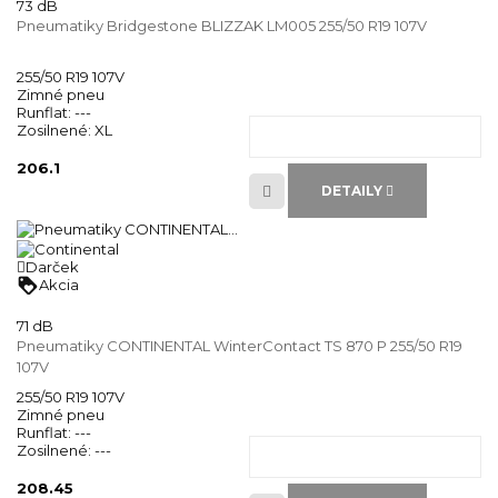
73 dB
Pneumatiky Bridgestone BLIZZAK LM005 255/50 R19 107V
255/50 R19 107V
Zimné pneu
Runflat:
---
Zosilnené:
XL
206.1
DETAILY
Darček
loyalty
Akcia
71 dB
Pneumatiky CONTINENTAL WinterContact TS 870 P 255/50 R19
107V
255/50 R19 107V
Zimné pneu
Runflat:
---
Zosilnené:
---
208.45