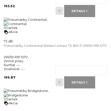
193.52
DETAILY
Darček
loyalty
Akcia
73 dB
Pneumatiky Continental WinterContact TS 850 P 255/50 R19 107V
255/50 R19 107V
Zimné pneu
Runflat:
---
Zosilnené:
---
199.87
DETAILY
Darček
loyalty
Akcia