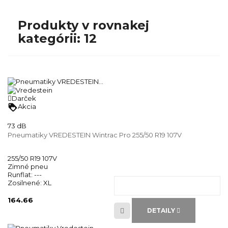
Produkty v rovnakej
kategórii: 12
Darček
loyalty
Akcia
73 dB
Pneumatiky VREDESTEIN Wintrac Pro 255/50 R19 107V
255/50 R19 107V
Zimné pneu
Runflat:
---
Zosilnené:
XL
164.66
DETAILY