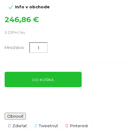

Info v obchode
246,86 €
S DPH / ks
Množstvo
DO KOŠÍKA
Zdieľať
Tweetnuť
Pinterest