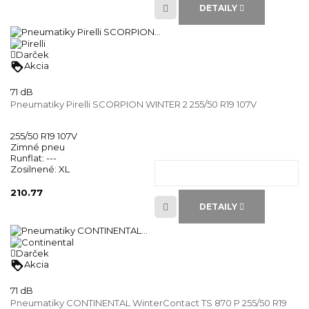
DETAILY
Darček
loyalty
Akcia
71 dB
Pneumatiky Pirelli SCORPION WINTER 2 255/50 R19 107V
255/50 R19 107V
Zimné pneu
Runflat:
---
Zosilnené:
XL
210.77
DETAILY
Darček
loyalty
Akcia
71 dB
Pneumatiky CONTINENTAL WinterContact TS 870 P 255/50 R19