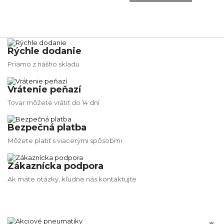
Rýchle dodanie
Priamo z nášho skladu
Vrátenie peňazí
Tovar môžete vrátiť do 14 dní
Bezpečná platba
Môžete platiť s viacerými spôsobmi
Zákaznícka podpora
Ak máte otázky, kľudne nás kontaktujte

