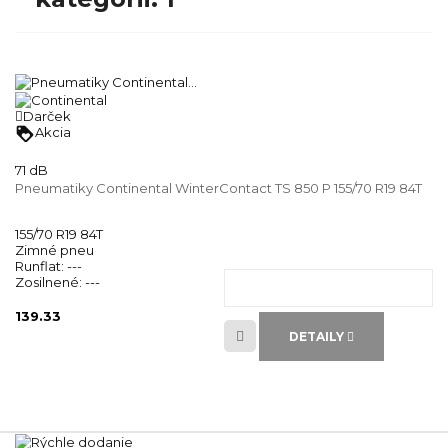
Darček
loyalty
Akcia
71 dB
Pneumatiky Continental WinterContact TS 850 P 155/70 R19 84T
155/70 R19 84T
Zimné pneu
Runflat:
---
Zosilnené:
---
139.33
DETAILY