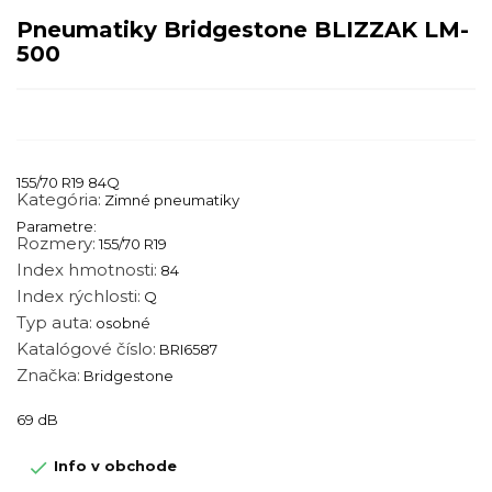
Pneumatiky Bridgestone BLIZZAK LM-
500
155/70 R19 84Q
Kategória:
Zimné pneumatiky
Parametre:
Rozmery:
155/70 R19
Index hmotnosti:
84
Index rýchlosti:
Q
Typ auta:
osobné
Katalógové číslo:
BRI6587
Značka:
Bridgestone
69 dB

Info v obchode