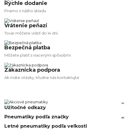
Rýchle dodanie
Priamo z nášho skladu
Vrátenie peňazí
Tovar môžete vrátiť do 14 dní
Bezpečná platba
Môžete platiť s viacerými spôsobmi
Zákaznícka podpora
Ak máte otázky, kľudne nás kontaktujte


Užitočné odkazy
Pneumatiky podľa značky






Letné pneumatiky podľa veľkosti