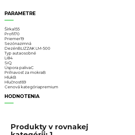
PARAMETRE
Šírka
155
Profil
70
Priemer
19
Sezóna
zimná
Dezén
BLIZZAK LM-500
Typ auta
osobné
Li
84
Si
Q
Úspora paliva
C
Priľnavosť za mokra
B
Hluk
B
Hlučnosť
69
Cenová kategória
premium
HODNOTENIA
Produkty v rovnakej
kategórii: 1