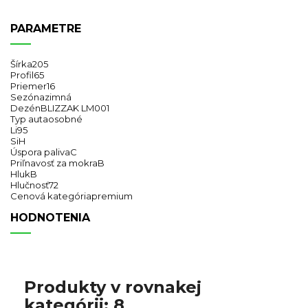
PARAMETRE
Šírka
205
Profil
65
Priemer
16
Sezóna
zimná
Dezén
BLIZZAK LM001
Typ auta
osobné
Li
95
Si
H
Úspora paliva
C
Priľnavosť za mokra
B
Hluk
B
Hlučnosť
72
Cenová kategória
premium
HODNOTENIA
Produkty v rovnakej
kategórii: 8