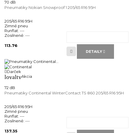
70 dB
Pneumatiky Nokian Snowproof 1 205/65 R16 95H
205/65 R16 95H
Zimné pneu
Runflat:
---
Zosilnené:
---
113.76
DETAILY
Darček
loyalty
Akcia
72 dB
Pneumatiky Continental WinterContact TS 860 205/65 R16 95H
205/65 R16 95H
Zimné pneu
Runflat:
---
Zosilnené:
---
137.35