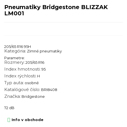
Pneumatiky Bridgestone BLIZZAK
LM001
205/65 R16 95H
Kategória:
Zimné pneumatiky
Parametre:
Rozmery:
205/65 R16
Index hmotnosti:
95
Index rýchlosti:
H
Typ auta:
osobné
Katalógové číslo:
BRI8408
Značka:
Bridgestone
72 dB

Info v obchode