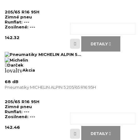
205/65 R16 95H
Zimné pneu
Runflat:
---
Zosilnené:
---
142.32
DETAILY
Darček
loyalty
Akcia
68 dB
Pneumatiky MICHELIN ALPIN 5 205/65 R16 95H
205/65 R16 95H
Zimné pneu
Runflat:
---
Zosilnené:
---
142.46
DETAILY