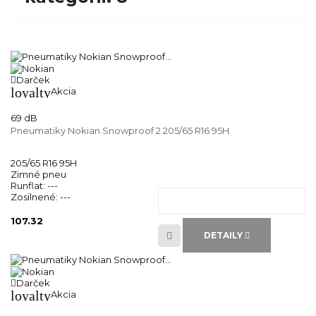
Darček
loyalty
Akcia
69 dB
Pneumatiky Nokian Snowproof 2 205/65 R16 95H
205/65 R16 95H
Zimné pneu
Runflat:
---
Zosilnené:
---
107.32
DETAILY
Darček
loyalty
Akcia