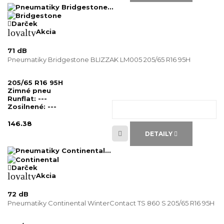
Darček
loyalty
Akcia
71 dB
Pneumatiky Bridgestone BLIZZAK LM005 205/65 R16 95H
205/65 R16 95H
Zimné pneu
Runflat:
---
Zosilnené:
---
146.38
DETAILY
Darček
loyalty
Akcia
72 dB
Pneumatiky Continental WinterContact TS 860 S 205/65 R16 95H