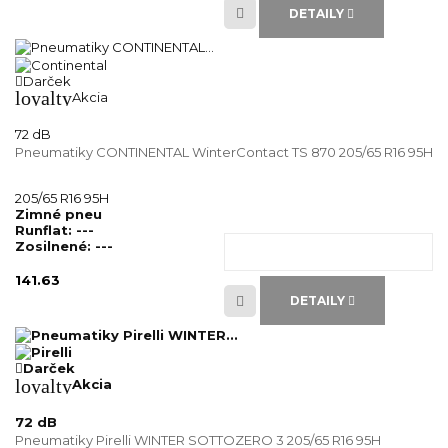
DETAILY
Darček
loyalty
Akcia
72 dB
Pneumatiky CONTINENTAL WinterContact TS 870 205/65 R16 95H
205/65 R16 95H
Zimné pneu
Runflat:
---
Zosilnené:
---
141.63
DETAILY
Darček
loyalty
Akcia
72 dB
Pneumatiky Pirelli WINTER SOTTOZERO 3 205/65 R16 95H