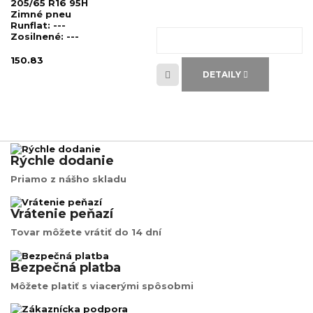
205/65 R16 95H
Zimné pneu
Runflat:
---
Zosilnené:
---
150.83
DETAILY
Rýchle dodanie
Priamo z nášho skladu
Vrátenie peňazí
Tovar môžete vrátiť do 14 dní
Bezpečná platba
Môžete platiť s viacerými spôsobmi