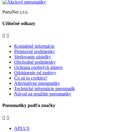
PneuNet s.r.o.
Užitočné odkazy


Kontaktné informácie
Prepravné podmienky
Sledovanie zásielky
Obchodné podmienky
Ochrana osobných údajov
Odstúpenie od zmluvy
Čo sú to cookies?
Alternatívne pneumatiky
Technické informácie pneumatík
Návod na použitie pneumatiky
Pneumatiky podľa značky


APLUS