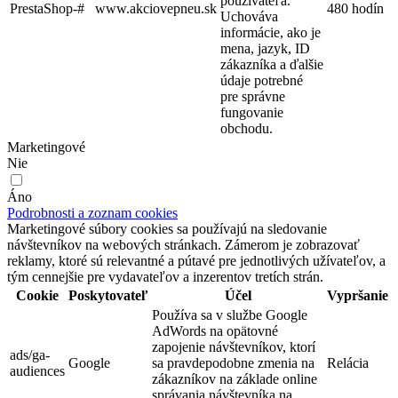
používateľa.
PrestaShop-#
www.akciovepneu.sk
480 hodín
Uchováva
informácie, ako je
mena, jazyk, ID
zákazníka a ďalšie
údaje potrebné
pre správne
fungovanie
obchodu.
Marketingové
Nie
Áno
Podrobnosti a zoznam cookies
Marketingové súbory cookies sa používajú na sledovanie
návštevníkov na webových stránkach. Zámerom je zobrazovať
reklamy, ktoré sú relevantné a pútavé pre jednotlivých užívateľov, a
tým cennejšie pre vydavateľov a inzerentov tretích strán.
Cookie
Poskytovateľ
Účel
Vypršanie
Používa sa v službe Google
AdWords na opätovné
zapojenie návštevníkov, ktorí
ads/ga-
Google
sa pravdepodobne zmenia na
Relácia
audiences
zákazníkov na základe online
správania návštevníka na