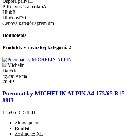
Úspora paliva
C
Priľnavosť za mokra
A
Hluk
B
Hlučnosť
70
Cenová kategória
premium
Hodnotenia
Produkty v rovnakej kategórii: 2
Darček
loyalty
Akcia
70 dB
Pneumatiky MICHELIN ALPIN A4 175/65 R15
88H
175/65 R15 88H
Zimné pneu
Runflat:
---
Zosilnené:
XL