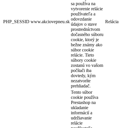
sa používa na
vytvorenie relácie
používateľa a
odovzdanie
PHP_SESSID
www.akciovepneu.sk
Relácia
údajov o stave
prostredníctvom
dočasného súboru
cookie, ktorý je
bežne známy ako
súbor cookie
relácie. Tieto
súbory cookie
zostanú vo vašom
počítači iba
dovtedy, kým
nezatvoríte
prehliadač.
Tento súbor
cookie používa
Prestashop na
ukladanie
informácií a
udržiavanie
relácie