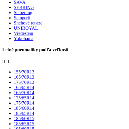
SAVA
SEBRING
Seiberling
Semperit
Snehové reťaze
UNIROYAL
Vredestein
Yokohama
Letné pneumatiky podľa veľkosti


155/70R13
165/70R13
175/70R13
165/65R14
165/70R14
175/65R14
175/70R14
185/60R14
185/65R14
185/60R15
185/65R15
195/60R15