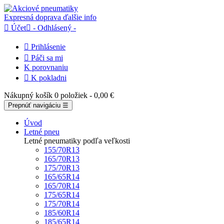
Expresná doprava
ďalšie info

Účet

- Odhlásený -

Prihlásenie

Páči sa mi
K porovnaniu

K pokladni
Nákupný košík
0 položiek
- 0,00 €
Prepnúť navigáciu
☰
Úvod
Letné pneu
Letné pneumatiky podľa veľkosti
155/70R13
165/70R13
175/70R13
165/65R14
165/70R14
175/65R14
175/70R14
185/60R14
185/65R14