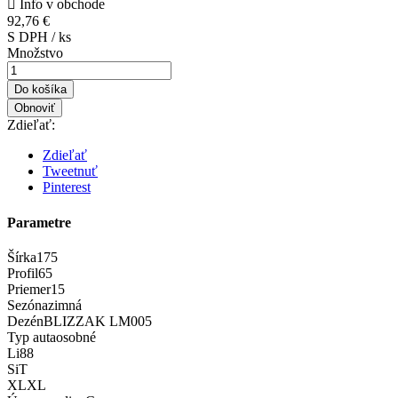

Info v obchode
92,76 €
S DPH / ks
Množstvo
Do košíka
Zdieľať:
Zdieľať
Tweetnuť
Pinterest
Parametre
Šírka
175
Profil
65
Priemer
15
Sezóna
zimná
Dezén
BLIZZAK LM005
Typ auta
osobné
Li
88
Si
T
XL
XL