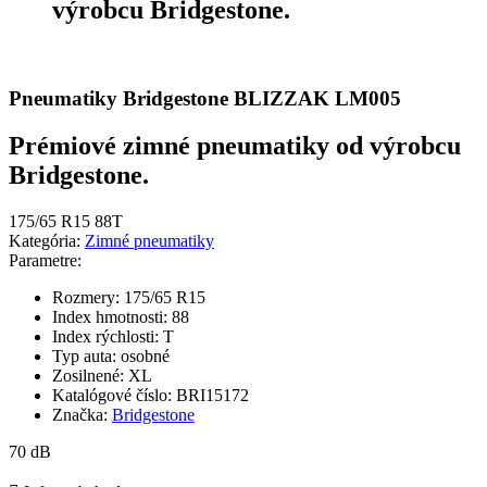
výrobcu Bridgestone.
Pneumatiky Bridgestone BLIZZAK LM005
Prémiové zimné pneumatiky od výrobcu
Bridgestone.
175/65 R15 88T
Kategória:
Zimné pneumatiky
Parametre:
Rozmery:
175/65 R15
Index hmotnosti:
88
Index rýchlosti:
T
Typ auta:
osobné
Zosilnené:
XL
Katalógové číslo:
BRI15172
Značka:
Bridgestone
70 dB