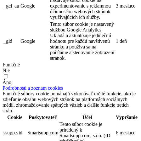
nastavuje súbor cookie na
_gcl_au
Google
experimentovanie s reklamnou
3 mesiace
účinnosťou webových stránok
využívajúcich ich služby.
Tento súbor cookie je nastavený
službou Google Analytics.
Ukladá a aktualizuje jedinečnú
_gid
Google
hodnotu pre každú navštívenú
1 deň
stránku a používa sa na
počítanie a sledovanie zobrazení
stránok.
Funkčné
Nie
Áno
Podrobnosti a zoznam cookies
Funkčné súbory cookie pomáhajú vykonávať určité funkcie, ako je
zdieľanie obsahu webových stránok na platformách sociálnych
médií, zhromažďovanie spätných väzieb a ďalšie funkcie tretích
strán.
Cookie
Poskytovateľ
Účel
Vypršanie
Tento súbor cookie je
priradený k
ssupp.vid
Smartsupp.com
6 mesiace
Smartsupp.com, s.r.o. (ID