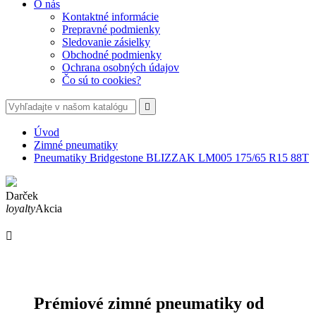
O nás
Kontaktné informácie
Prepravné podmienky
Sledovanie zásielky
Obchodné podmienky
Ochrana osobných údajov
Čo sú to cookies?

Úvod
Zimné pneumatiky
Pneumatiky Bridgestone BLIZZAK LM005 175/65 R15 88T
Darček
loyalty
Akcia

Prémiové zimné pneumatiky od