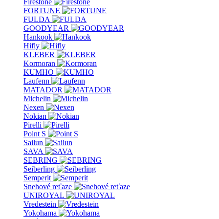
Firestone
FORTUNE
FULDA
GOODYEAR
Hankook
Hifly
KLEBER
Kormoran
KUMHO
Laufenn
MATADOR
Michelin
Nexen
Nokian
Pirelli
Point S
Sailun
SAVA
SEBRING
Seiberling
Semperit
Snehové reťaze
UNIROYAL
Vredestein
Yokohama