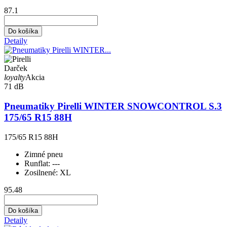
87.1
Do košíka
Detaily
Darček
loyalty
Akcia
71 dB
Pneumatiky Pirelli WINTER SNOWCONTROL S.3
175/65 R15 88H
175/65 R15 88H
Zimné pneu
Runflat:
---
Zosilnené:
XL
95.48
Do košíka
Detaily