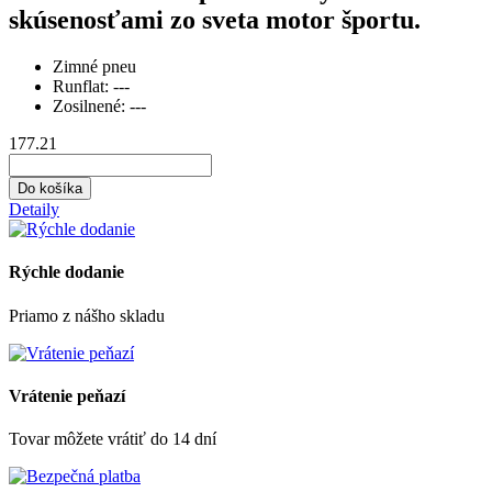
skúsenosťami zo sveta motor športu.
Zimné pneu
Runflat:
---
Zosilnené:
---
177.21
Do košíka
Detaily
Rýchle dodanie
Priamo z nášho skladu
Vrátenie peňazí
Tovar môžete vrátiť do 14 dní