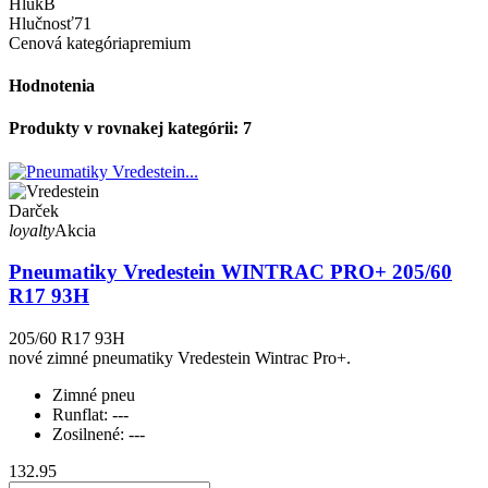
Hluk
B
Hlučnosť
71
Cenová kategória
premium
Hodnotenia
Produkty v rovnakej kategórii: 7
Darček
loyalty
Akcia
Pneumatiky Vredestein WINTRAC PRO+ 205/60
R17 93H
205/60 R17 93H
nové zimné pneumatiky Vredestein Wintrac Pro+.
Zimné pneu
Runflat:
---
Zosilnené:
---
132.95