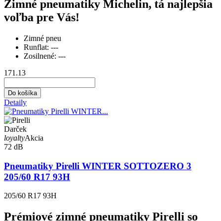
Zimné pneumatiky Michelin, tá najlepšia
voľba pre Vás!
Zimné pneu
Runflat:
---
Zosilnené:
---
171.13
Do košíka
Detaily
Darček
loyalty
Akcia
72 dB
Pneumatiky Pirelli WINTER SOTTOZERO 3
205/60 R17 93H
205/60 R17 93H
Prémiové zimné pneumatiky Pirelli so