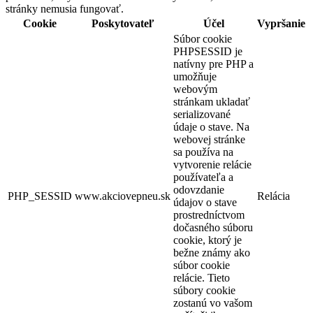
stránky nemusia fungovať.
Cookie
Poskytovateľ
Účel
Vypršanie
Súbor cookie
PHPSESSID je
natívny pre PHP a
umožňuje
webovým
stránkam ukladať
serializované
údaje o stave. Na
webovej stránke
sa používa na
vytvorenie relácie
používateľa a
odovzdanie
PHP_SESSID
www.akciovepneu.sk
Relácia
údajov o stave
prostredníctvom
dočasného súboru
cookie, ktorý je
bežne známy ako
súbor cookie
relácie. Tieto
súbory cookie
zostanú vo vašom