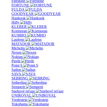
Firestone
FORTUNE
FULDA
GOODYEAR
Hankook
Hifly
KLEBER
Kormoran
KUMHO
Laufenn
MATADOR
Michelin
Nexen
Nokian
Pirelli
Point S
Sailun
SAVA
SEBRING
Seiberling
Semperit
Snehové reťaze
UNIROYAL
Vredestein
Yokohama