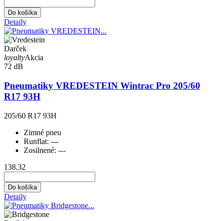
Do košíka
Detaily
Darček
loyalty
Akcia
72 dB
Pneumatiky VREDESTEIN Wintrac Pro 205/60
R17 93H
205/60 R17 93H
Zimné pneu
Runflat:
---
Zosilnené:
---
138.32
Do košíka
Detaily