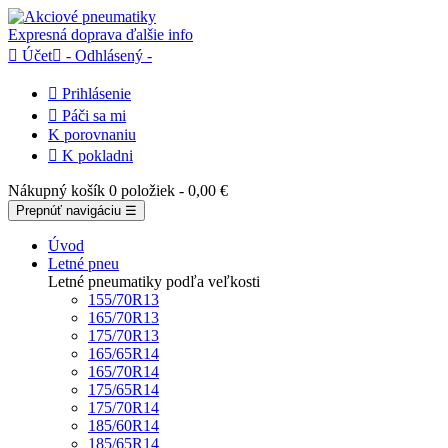
Expresná doprava
ďalšie info

Účet

- Odhlásený -

Prihlásenie

Páči sa mi
K porovnaniu

K pokladni
Nákupný košík
0 položiek
- 0,00 €
Prepnúť navigáciu
☰
Úvod
Letné pneu
Letné pneumatiky podľa veľkosti
155/70R13
165/70R13
175/70R13
165/65R14
165/70R14
175/65R14
175/70R14
185/60R14
185/65R14