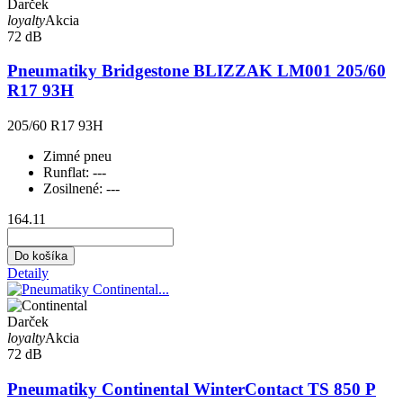
Darček
loyalty
Akcia
72 dB
Pneumatiky Bridgestone BLIZZAK LM001 205/60
R17 93H
205/60 R17 93H
Zimné pneu
Runflat:
---
Zosilnené:
---
164.11
Do košíka
Detaily
Darček
loyalty
Akcia
72 dB
Pneumatiky Continental WinterContact TS 850 P