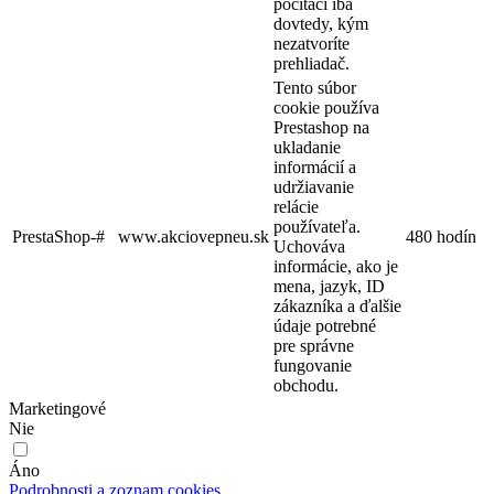
počítači iba
dovtedy, kým
nezatvoríte
prehliadač.
Tento súbor
cookie používa
Prestashop na
ukladanie
informácií a
udržiavanie
relácie
používateľa.
PrestaShop-#
www.akciovepneu.sk
480 hodín
Uchováva
informácie, ako je
mena, jazyk, ID
zákazníka a ďalšie
údaje potrebné
pre správne
fungovanie
obchodu.
Marketingové
Nie
Áno
Podrobnosti a zoznam cookies