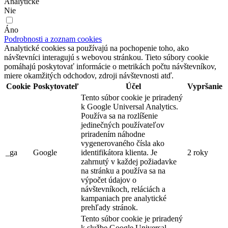
Analytické
Nie
Áno
Podrobnosti a zoznam cookies
Analytické cookies sa používajú na pochopenie toho, ako
návštevníci interagujú s webovou stránkou. Tieto súbory cookie
pomáhajú poskytovať informácie o metrikách počtu návštevníkov,
miere okamžitých odchodov, zdroji návštevnosti atď.
Cookie
Poskytovateľ
Účel
Vypršanie
Tento súbor cookie je priradený
k Google Universal Analytics.
Používa sa na rozlíšenie
jedinečných používateľov
priradením náhodne
vygenerovaného čísla ako
_ga
Google
identifikátora klienta. Je
2 roky
zahrnutý v každej požiadavke
na stránku a používa sa na
výpočet údajov o
návštevníkoch, reláciách a
kampaniach pre analytické
prehľady stránok.
Tento súbor cookie je priradený
k službe Google Universal