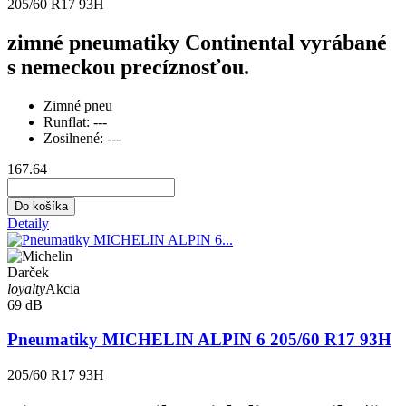
205/60 R17 93H
zimné pneumatiky Continental vyrábané
s nemeckou precíznosťou.
Zimné pneu
Runflat:
---
Zosilnené:
---
167.64
Do košíka
Detaily
Darček
loyalty
Akcia
69 dB
Pneumatiky MICHELIN ALPIN 6 205/60 R17 93H
205/60 R17 93H