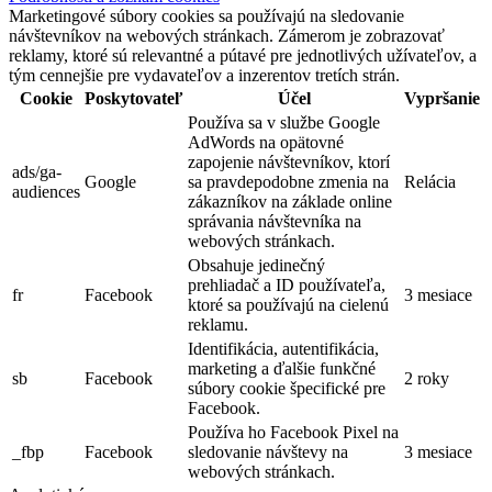
Marketingové súbory cookies sa používajú na sledovanie
návštevníkov na webových stránkach. Zámerom je zobrazovať
reklamy, ktoré sú relevantné a pútavé pre jednotlivých užívateľov, a
tým cennejšie pre vydavateľov a inzerentov tretích strán.
Cookie
Poskytovateľ
Účel
Vypršanie
Používa sa v službe Google
AdWords na opätovné
zapojenie návštevníkov, ktorí
ads/ga-
Google
sa pravdepodobne zmenia na
Relácia
audiences
zákazníkov na základe online
správania návštevníka na
webových stránkach.
Obsahuje jedinečný
prehliadač a ID používateľa,
fr
Facebook
3 mesiace
ktoré sa používajú na cielenú
reklamu.
Identifikácia, autentifikácia,
marketing a ďalšie funkčné
sb
Facebook
2 roky
súbory cookie špecifické pre
Facebook.
Používa ho Facebook Pixel na
_fbp
Facebook
sledovanie návštevy na
3 mesiace
webových stránkach.