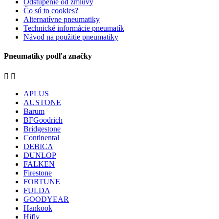
Odstúpenie od zmluvy
Čo sú to cookies?
Alternatívne pneumatiky
Technické informácie pneumatík
Návod na použitie pneumatiky
Pneumatiky podľa značky


APLUS
AUSTONE
Barum
BFGoodrich
Bridgestone
Continental
DEBICA
DUNLOP
FALKEN
Firestone
FORTUNE
FULDA
GOODYEAR
Hankook
Hifly