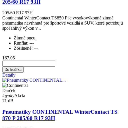
205/60 R17 93H
205/60 R17 93H
Continental WinterContact TS850 P je vysokovýkonná zimná
pneumatika navrhnutá pre športové vozidlá a SUV, ktoré potrebujú
spoľahlivý výkon v...
Zimné pneu
Runflat:
---
Zosilnené:
---
167.05
Do košíka
Detaily
Darček
loyalty
Akcia
71 dB
Pneumatiky CONTINENTAL WinterContact TS
870 P 205/60 R17 93H