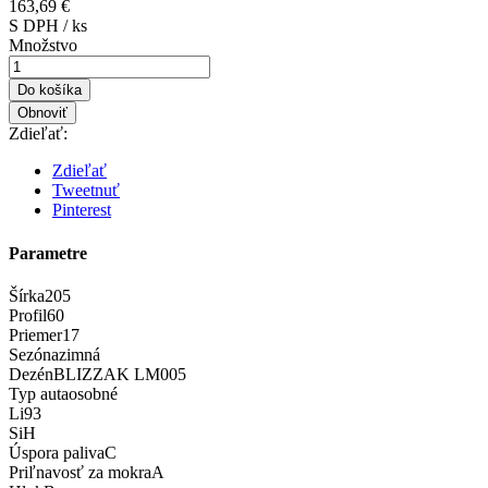
163,69 €
S DPH / ks
Množstvo
Do košíka
Zdieľať:
Zdieľať
Tweetnuť
Pinterest
Parametre
Šírka
205
Profil
60
Priemer
17
Sezóna
zimná
Dezén
BLIZZAK LM005
Typ auta
osobné
Li
93
Si
H
Úspora paliva
C
Priľnavosť za mokra
A