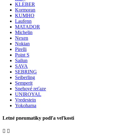
KLEBER
Kormoran
KUMHO
Laufenn
MATADOR
Michelin
Nexen
Nokian
Pirelli
Point S
Sailun
SAVA
SEBRING
Seiberling
Semperit
Snehové reťaze
UNIROYAL
Vredestein
Yokohama
Letné pneumatiky podľa veľkosti

