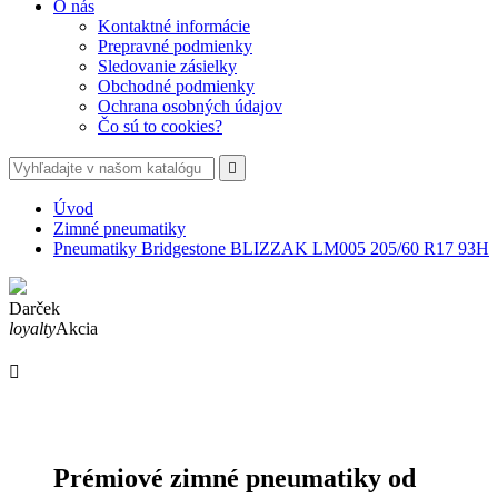
O nás
Kontaktné informácie
Prepravné podmienky
Sledovanie zásielky
Obchodné podmienky
Ochrana osobných údajov
Čo sú to cookies?

Úvod
Zimné pneumatiky
Pneumatiky Bridgestone BLIZZAK LM005 205/60 R17 93H
Darček
loyalty
Akcia

Prémiové zimné pneumatiky od