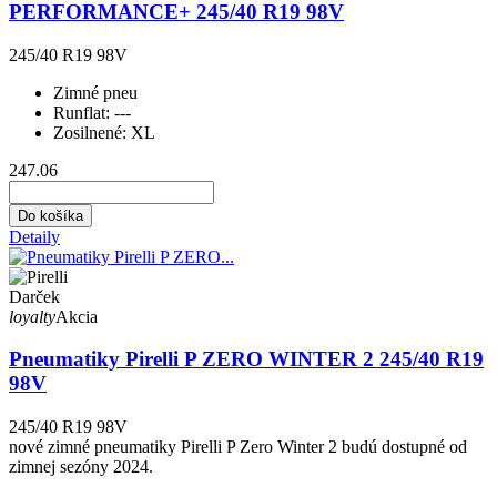
PERFORMANCE+ 245/40 R19 98V
245/40 R19 98V
Zimné pneu
Runflat:
---
Zosilnené:
XL
247.06
Do košíka
Detaily
Darček
loyalty
Akcia
Pneumatiky Pirelli P ZERO WINTER 2 245/40 R19
98V
245/40 R19 98V
nové zimné pneumatiky Pirelli P Zero Winter 2 budú dostupné od
zimnej sezóny 2024.