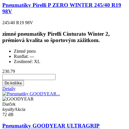
Pneumatiky Pirelli P ZERO WINTER 245/40 R19
98V
245/40 R19 98V
zimné pneumatiky Pirelli Cinturato Winter 2,
prémiová kvalita so športovým zážitkom.
Zimné pneu
Runflat:
---
Zosilnené:
XL
230.79
Do košíka
Detaily
Darček
loyalty
Akcia
72 dB
Pneumatiky GOODYEAR ULTRAGRIP