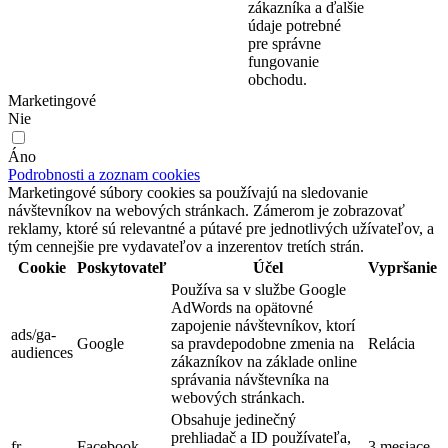
zákazníka a ďalšie
údaje potrebné
pre správne
fungovanie
obchodu.
Marketingové
Nie
Áno
Podrobnosti a zoznam cookies
Marketingové súbory cookies sa používajú na sledovanie
návštevníkov na webových stránkach. Zámerom je zobrazovať
reklamy, ktoré sú relevantné a pútavé pre jednotlivých užívateľov, a
tým cennejšie pre vydavateľov a inzerentov tretích strán.
Cookie
Poskytovateľ
Účel
Vypršanie
Používa sa v službe Google
AdWords na opätovné
zapojenie návštevníkov, ktorí
ads/ga-
Google
sa pravdepodobne zmenia na
Relácia
audiences
zákazníkov na základe online
správania návštevníka na
webových stránkach.
Obsahuje jedinečný
prehliadač a ID používateľa,
fr
Facebook
3 mesiace