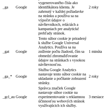
vygenerovaného čísla ako
_ga
Google
identifikátora klienta. Je
2 roky
zahrnutý v každej požiadavke
na stránku a používa sa na
výpočet údajov o
návštevníkoch, reláciách a
kampaniach pre analytické
prehľady stránok.
Tento súbor cookie je priradený
k službe Google Universal
Analytics. Používa sa na
_gat
Google
zníženie počtu žiadostí, čím sa
1 minúta
obmedzí zhromažďovanie
údajov na stránkach s vysokou
návštevnosťou.
Služba Google Analytics
nastavuje tento súbor cookie na
_ga_*
Google
2 roky
ukladanie a počítanie zobrazení
stránky.
Správca značiek Google
nastavuje súbor cookie na
_gcl_au
Google
experimentovanie s reklamnou
3 mesiace
účinnosťou webových stránok
využívajúcich ich služby.