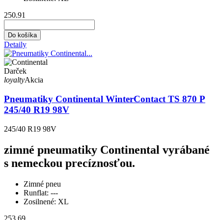
250.91
Do košíka
Detaily
Darček
loyalty
Akcia
Pneumatiky Continental WinterContact TS 870 P
245/40 R19 98V
245/40 R19 98V
zimné pneumatiky Continental vyrábané
s nemeckou precíznosťou.
Zimné pneu
Runflat:
---
Zosilnené:
XL
253.69