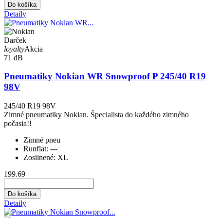
Do košíka
Detaily
Darček
loyalty
Akcia
71 dB
Pneumatiky Nokian WR Snowproof P 245/40 R19
98V
245/40 R19 98V
Zimné pneumatiky Nokian. Špecialista do každého zimného
počasia!!
Zimné pneu
Runflat:
---
Zosilnené:
XL
199.69
Do košíka
Detaily