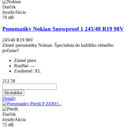
Darček
loyalty
Akcia
70 dB
Pneumatiky Nokian Snowproof 1 245/40 R19 98V
245/40 R19 98V
Zimné pneumatiky Nokian. Špecialista do každého zimného
počasia!!
Zimné pneu
Runflat:
---
Zosilnené:
XL
212.58
Do košíka
Detaily
Darček
loyalty
Akcia
72 dB