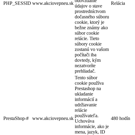
odovzdanie
PHP_SESSID
www.akciovepneu.sk
Relácia
údajov o stave
prostredníctvom
dočasného súboru
cookie, ktorý je
bežne známy ako
súbor cookie
relácie. Tieto
súbory cookie
zostanú vo vašom
počítači iba
dovtedy, kým
nezatvoríte
prehliadač.
Tento súbor
cookie používa
Prestashop na
ukladanie
informácií a
udržiavanie
relácie
používateľa.
PrestaShop-#
www.akciovepneu.sk
480 hodín
Uchováva
informácie, ako je
mena, jazyk, ID