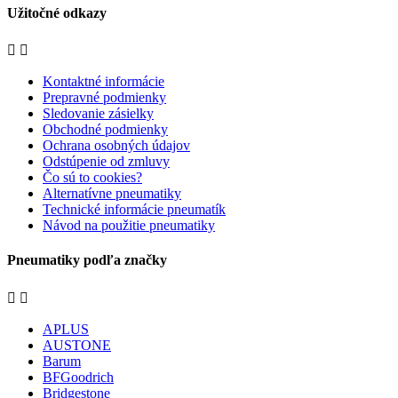
Užitočné odkazy


Kontaktné informácie
Prepravné podmienky
Sledovanie zásielky
Obchodné podmienky
Ochrana osobných údajov
Odstúpenie od zmluvy
Čo sú to cookies?
Alternatívne pneumatiky
Technické informácie pneumatík
Návod na použitie pneumatiky
Pneumatiky podľa značky


APLUS
AUSTONE
Barum
BFGoodrich
Bridgestone