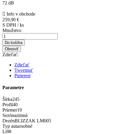
72 dB

Info v obchode
259,90 €
S DPH / ks
Množstvo
Do košíka
Zdieľať:
Zdieľať
Tweetnuť
Pinterest
Parametre
Šírka
245
Profil
40
Priemer
19
Sezóna
zimná
Dezén
BLIZZAK LM005
Typ auta
osobné
Li
98