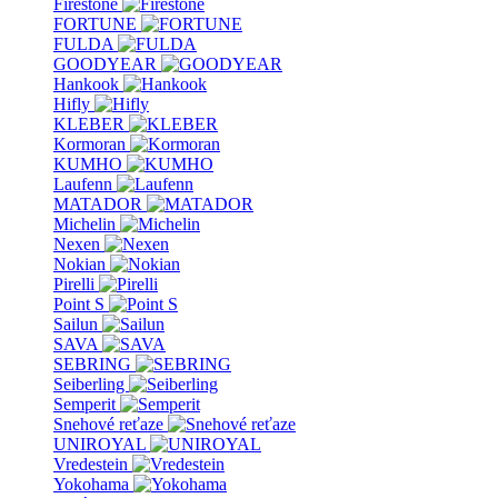
Firestone
FORTUNE
FULDA
GOODYEAR
Hankook
Hifly
KLEBER
Kormoran
KUMHO
Laufenn
MATADOR
Michelin
Nexen
Nokian
Pirelli
Point S
Sailun
SAVA
SEBRING
Seiberling
Semperit
Snehové reťaze
UNIROYAL
Vredestein
Yokohama