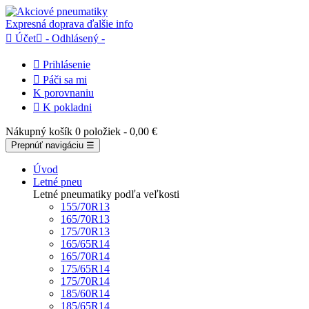
Expresná doprava
ďalšie info

Účet

- Odhlásený -

Prihlásenie

Páči sa mi
K porovnaniu

K pokladni
Nákupný košík
0 položiek
- 0,00 €
Prepnúť navigáciu
☰
Úvod
Letné pneu
Letné pneumatiky podľa veľkosti
155/70R13
165/70R13
175/70R13
165/65R14
165/70R14
175/65R14
175/70R14
185/60R14
185/65R14