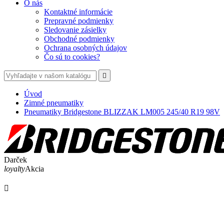
O nás
Kontaktné informácie
Prepravné podmienky
Sledovanie zásielky
Obchodné podmienky
Ochrana osobných údajov
Čo sú to cookies?

Úvod
Zimné pneumatiky
Pneumatiky Bridgestone BLIZZAK LM005 245/40 R19 98V
Darček
loyalty
Akcia
