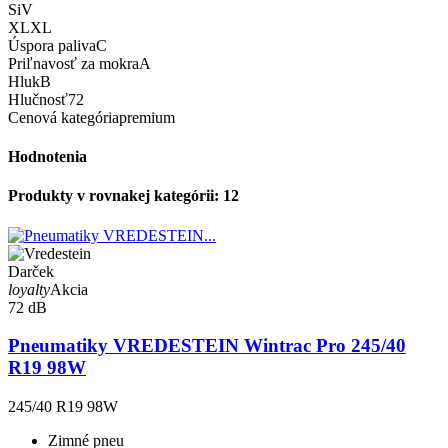
Si
V
XL
XL
Úspora paliva
C
Priľnavosť za mokra
A
Hluk
B
Hlučnosť
72
Cenová kategória
premium
Hodnotenia
Produkty v rovnakej kategórii: 12
Darček
loyalty
Akcia
72 dB
Pneumatiky VREDESTEIN Wintrac Pro 245/40
R19 98W
245/40 R19 98W
Zimné pneu