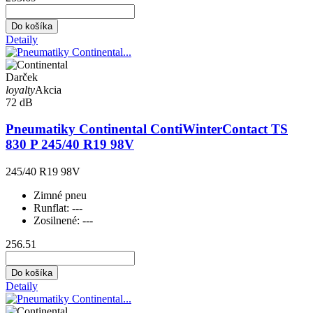
Do košíka
Detaily
Darček
loyalty
Akcia
72 dB
Pneumatiky Continental ContiWinterContact TS
830 P 245/40 R19 98V
245/40 R19 98V
Zimné pneu
Runflat:
---
Zosilnené:
---
256.51
Do košíka
Detaily