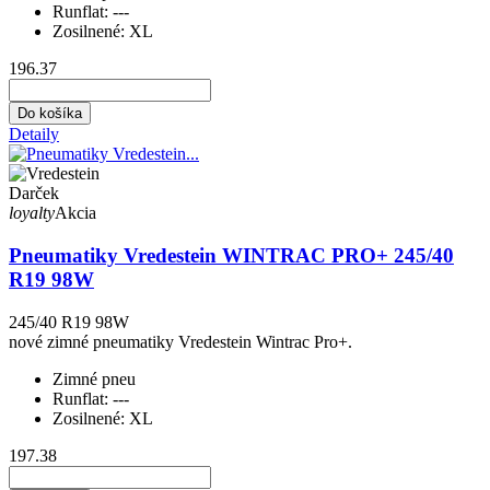
Runflat:
---
Zosilnené:
XL
196.37
Do košíka
Detaily
Darček
loyalty
Akcia
Pneumatiky Vredestein WINTRAC PRO+ 245/40
R19 98W
245/40 R19 98W
nové zimné pneumatiky Vredestein Wintrac Pro+.
Zimné pneu
Runflat:
---
Zosilnené:
XL
197.38