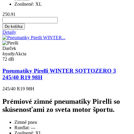
Zosilnené:
XL
250.91
Do košíka
Detaily
Darček
loyalty
Akcia
72 dB
Pneumatiky Pirelli WINTER SOTTOZERO 3
245/40 R19 98H
245/40 R19 98H
Prémiové zimné pneumatiky Pirelli so
skúsenosťami zo sveta motor športu.
Zimné pneu
Runflat:
---
Zosilnené:
XL