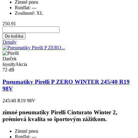
Zimné pneu
Runflat:
---
Zosilnené:
XL
250.91
Do košíka
Detaily
Darček
loyalty
Akcia
72 dB
Pneumatiky Pirelli P ZERO WINTER 245/40 R19
98V
245/40 R19 98V
zimné pneumatiky Pirelli Cinturato Winter 2,
prémiová kvalita so športovým zážitkom.
Zimné pneu
Runflat:
---