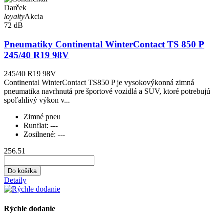
Darček
loyalty
Akcia
72 dB
Pneumatiky Continental WinterContact TS 850 P
245/40 R19 98V
245/40 R19 98V
Continental WinterContact TS850 P je vysokovýkonná zimná
pneumatika navrhnutá pre športové vozidlá a SUV, ktoré potrebujú
spoľahlivý výkon v...
Zimné pneu
Runflat:
---
Zosilnené:
---
256.51
Do košíka
Detaily
Rýchle dodanie