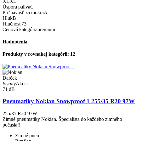
XL
XL
Úspora paliva
C
Priľnavosť za mokra
A
Hluk
B
Hlučnosť
73
Cenová kategória
premium
Hodnotenia
Produkty v rovnakej kategórii: 12
Darček
loyalty
Akcia
71 dB
Pneumatiky Nokian Snowproof 1 255/35 R20 97W
255/35 R20 97W
Zimné pneumatiky Nokian. Špecialista do každého zimného
počasia!!
Zimné pneu