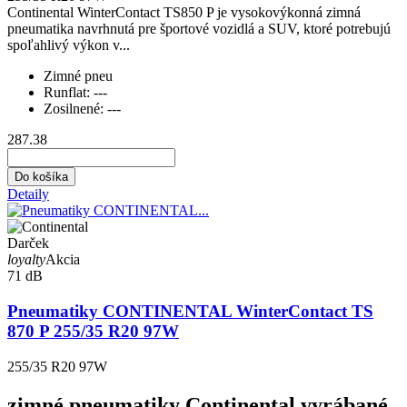
Continental WinterContact TS850 P je vysokovýkonná zimná
pneumatika navrhnutá pre športové vozidlá a SUV, ktoré potrebujú
spoľahlivý výkon v...
Zimné pneu
Runflat:
---
Zosilnené:
---
287.38
Do košíka
Detaily
Darček
loyalty
Akcia
71 dB
Pneumatiky CONTINENTAL WinterContact TS
870 P 255/35 R20 97W
255/35 R20 97W
zimné pneumatiky Continental vyrábané