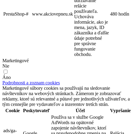
udržiavanie
relácie
používateľa.
PrestaShop-#
www.akciovepneu.sk
480 hodín
Uchováva
informácie, ako je
mena, jazyk, ID
zákazníka a ďalšie
údaje potrebné
pre správne
fungovanie
obchodu.
Marketingové
Nie
Áno
Podrobnosti a zoznam cookies
Marketingové súbory cookies sa používajú na sledovanie
návštevníkov na webových stránkach. Zámerom je zobrazovať
reklamy, ktoré sú relevantné a pútavé pre jednotlivých užívateľov, a
tým cennejšie pre vydavateľov a inzerentov tretích strán.
Cookie
Poskytovateľ
Účel
Vypršanie
Používa sa v službe Google
AdWords na opätovné
zapojenie návštevníkov, ktorí
ads/ga-
Google
sa pravdepodobne zmenia na
Relácia