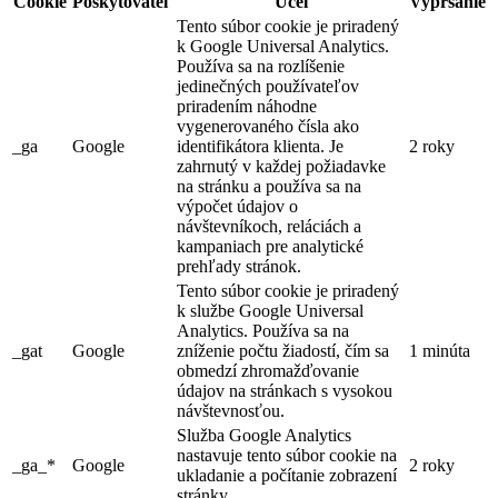
Cookie
Poskytovateľ
Účel
Vypršanie
Tento súbor cookie je priradený
k Google Universal Analytics.
Používa sa na rozlíšenie
jedinečných používateľov
priradením náhodne
vygenerovaného čísla ako
_ga
Google
identifikátora klienta. Je
2 roky
zahrnutý v každej požiadavke
na stránku a používa sa na
výpočet údajov o
návštevníkoch, reláciách a
kampaniach pre analytické
prehľady stránok.
Tento súbor cookie je priradený
k službe Google Universal
Analytics. Používa sa na
_gat
Google
zníženie počtu žiadostí, čím sa
1 minúta
obmedzí zhromažďovanie
údajov na stránkach s vysokou
návštevnosťou.
Služba Google Analytics
nastavuje tento súbor cookie na
_ga_*
Google
2 roky
ukladanie a počítanie zobrazení
stránky.