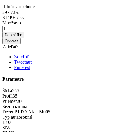

Info v obchode
297,73 €
S DPH / ks
Množstvo
Do košíka
Zdieľať:
Zdieľať
Tweetnuť
Pinterest
Parametre
Šírka
255
Profil
35
Priemer
20
Sezóna
zimná
Dezén
BLIZZAK LM005
Typ auta
osobné
Li
97
Si
W