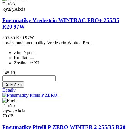
Darček
loyalty
Akcia
Pneumatiky Vredestein WINTRAC PRO+ 255/35
R20 97W
255/35 R20 97W
nové zimné pneumatiky Vredestein Wintrac Pro+.
Zimné pneu
Runflat:
---
Zosilnené:
XL
248.19
Do košíka
Detaily
Darček
loyalty
Akcia
70 dB
Pneumatiky Pirelli P ZERO WINTER 2 255/35 R20