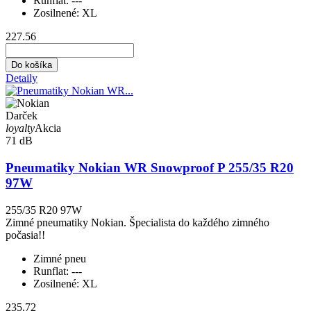
Runflat:
---
Zosilnené:
XL
227.56
Do košíka
Detaily
Darček
loyalty
Akcia
71 dB
Pneumatiky Nokian WR Snowproof P 255/35 R20
97W
255/35 R20 97W
Zimné pneumatiky Nokian. Špecialista do každého zimného
počasia!!
Zimné pneu
Runflat:
---
Zosilnené:
XL
235.72