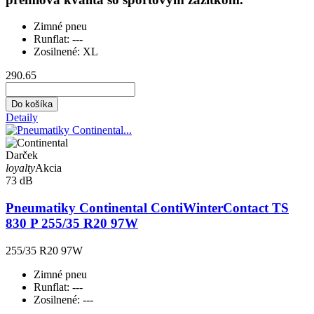
Zimné pneu
Runflat:
---
Zosilnené:
XL
290.65
Do košíka
Detaily
Darček
loyalty
Akcia
73 dB
Pneumatiky Continental ContiWinterContact TS
830 P 255/35 R20 97W
255/35 R20 97W
Zimné pneu
Runflat:
---
Zosilnené:
---