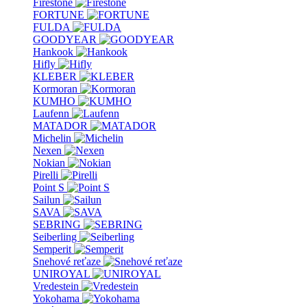
Firestone
FORTUNE
FULDA
GOODYEAR
Hankook
Hifly
KLEBER
Kormoran
KUMHO
Laufenn
MATADOR
Michelin
Nexen
Nokian
Pirelli
Point S
Sailun
SAVA
SEBRING
Seiberling
Semperit
Snehové reťaze
UNIROYAL
Vredestein
Yokohama