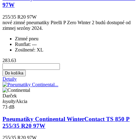
97W
255/35 R20 97W
nové zimné pneumatiky Pirelli P Zero Winter 2 budú dostupné od
zimnej sezóny 2024.
Zimné pneu
Runflat:
---
Zosilnené:
XL
283.63
Do košíka
Detaily
Darček
loyalty
Akcia
73 dB
Pneumatiky Continental WinterContact TS 850 P
255/35 R20 97W
255/35 R20 97W