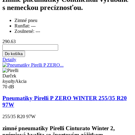
s nemeckou precíznosťou.
Zimné pneu
Runflat:
---
Zosilnené:
---
290.63
Do košíka
Detaily
Darček
loyalty
Akcia
70 dB
Pneumatiky Pirelli P ZERO WINTER 255/35 R20
97W
255/35 R20 97W
zimné pneumatiky Pirelli Cinturato Winter 2,
prémiová kvalita so športovým zážitkom.