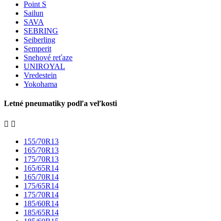
Point S
Sailun
SAVA
SEBRING
Seiberling
Semperit
Snehové reťaze
UNIROYAL
Vredestein
Yokohama
Letné pneumatiky podľa veľkosti


155/70R13
165/70R13
175/70R13
165/65R14
165/70R14
175/65R14
175/70R14
185/60R14
185/65R14