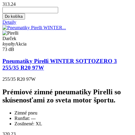
313.24
Do košíka
Detaily
Darček
loyalty
Akcia
73 dB
Pneumatiky Pirelli WINTER SOTTOZERO 3
255/35 R20 97W
255/35 R20 97W
Prémiové zimné pneumatiky Pirelli so
skúsenosťami zo sveta motor športu.
Zimné pneu
Runflat:
---
Zosilnené:
XL
320.23