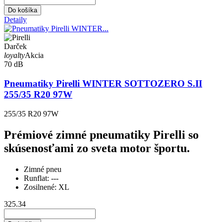
Do košíka
Detaily
Darček
loyalty
Akcia
70 dB
Pneumatiky Pirelli WINTER SOTTOZERO S.II
255/35 R20 97W
255/35 R20 97W
Prémiové zimné pneumatiky Pirelli so
skúsenosťami zo sveta motor športu.
Zimné pneu
Runflat:
---
Zosilnené:
XL
325.34