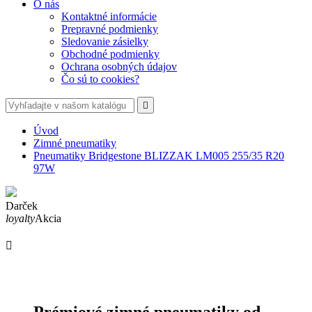
O nás
Kontaktné informácie
Prepravné podmienky
Sledovanie zásielky
Obchodné podmienky
Ochrana osobných údajov
Čo sú to cookies?

Úvod
Zimné pneumatiky
Pneumatiky Bridgestone BLIZZAK LM005 255/35 R20
97W
Darček
loyalty
Akcia

Prémiové zimné pneumatiky od