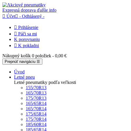
Expresná doprava
ďalšie info

Účet

- Odhlásený -

Prihlásenie

Páči sa mi
K porovnaniu

K pokladni
Nákupný košík
0 položiek
- 0,00 €
Prepnúť navigáciu
☰
Úvod
Letné pneu
Letné pneumatiky podľa veľkosti
155/70R13
165/70R13
175/70R13
165/65R14
165/70R14
175/65R14
175/70R14
185/60R14
185/65R14