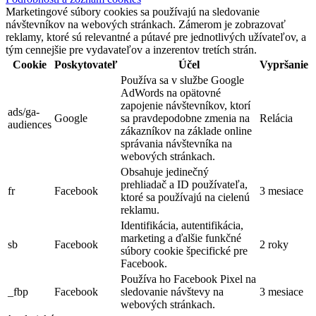
Marketingové súbory cookies sa používajú na sledovanie
návštevníkov na webových stránkach. Zámerom je zobrazovať
reklamy, ktoré sú relevantné a pútavé pre jednotlivých užívateľov, a
tým cennejšie pre vydavateľov a inzerentov tretích strán.
Cookie
Poskytovateľ
Účel
Vypršanie
Používa sa v službe Google
AdWords na opätovné
zapojenie návštevníkov, ktorí
ads/ga-
Google
sa pravdepodobne zmenia na
Relácia
audiences
zákazníkov na základe online
správania návštevníka na
webových stránkach.
Obsahuje jedinečný
prehliadač a ID používateľa,
fr
Facebook
3 mesiace
ktoré sa používajú na cielenú
reklamu.
Identifikácia, autentifikácia,
marketing a ďalšie funkčné
sb
Facebook
2 roky
súbory cookie špecifické pre
Facebook.
Používa ho Facebook Pixel na
_fbp
Facebook
sledovanie návštevy na
3 mesiace
webových stránkach.