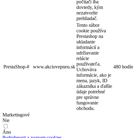
počítači iba
dovtedy, kým
nezatvoríte
prehliadač.
Tento súbor
cookie používa
Prestashop na
ukladanie
informácií a
udržiavanie
relácie
používateľa.
PrestaShop-#
www.akciovepneu.sk
480 hodín
Uchováva
informácie, ako je
mena, jazyk, ID
zákazníka a ďalšie
údaje potrebné
pre správne
fungovanie
obchodu.
Marketingové
Nie
Áno
Podrobnosti a zoznam cookies