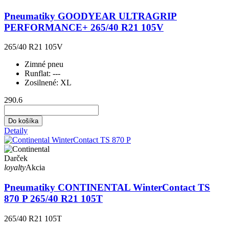
Pneumatiky GOODYEAR ULTRAGRIP
PERFORMANCE+ 265/40 R21 105V
265/40 R21 105V
Zimné pneu
Runflat:
---
Zosilnené:
XL
290.6
Do košíka
Detaily
Darček
loyalty
Akcia
Pneumatiky CONTINENTAL WinterContact TS
870 P 265/40 R21 105T
265/40 R21 105T