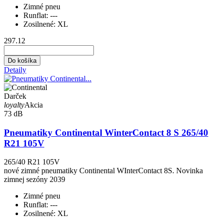
Zimné pneu
Runflat:
---
Zosilnené:
XL
297.12
Do košíka
Detaily
Darček
loyalty
Akcia
73 dB
Pneumatiky Continental WinterContact 8 S 265/40
R21 105V
265/40 R21 105V
nové zimné pneumatiky Continental WInterContact 8S. Novinka
zimnej sezóny 2039
Zimné pneu
Runflat:
---
Zosilnené:
XL