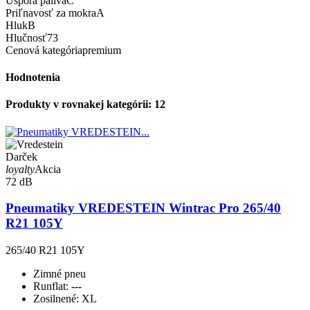
Úspora paliva
C
Priľnavosť za mokra
A
Hluk
B
Hlučnosť
73
Cenová kategória
premium
Hodnotenia
Produkty v rovnakej kategórii: 12
Darček
loyalty
Akcia
72 dB
Pneumatiky VREDESTEIN Wintrac Pro 265/40
R21 105Y
265/40 R21 105Y
Zimné pneu
Runflat:
---
Zosilnené:
XL