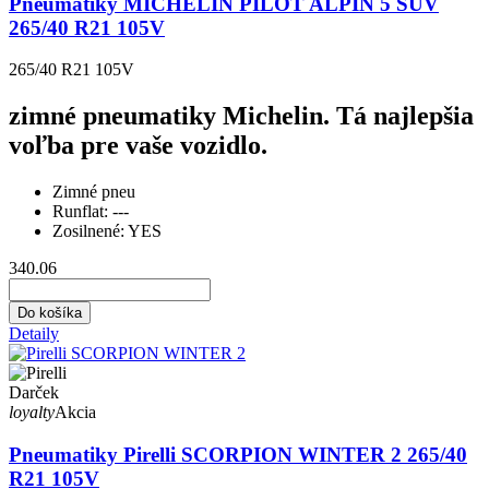
Pneumatiky MICHELIN PILOT ALPIN 5 SUV
265/40 R21 105V
265/40 R21 105V
zimné pneumatiky Michelin. Tá najlepšia
voľba pre vaše vozidlo.
Zimné pneu
Runflat:
---
Zosilnené:
YES
340.06
Do košíka
Detaily
Darček
loyalty
Akcia
Pneumatiky Pirelli SCORPION WINTER 2 265/40
R21 105V