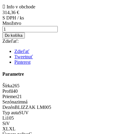

Info v obchode
314,36 €
S DPH / ks
Množstvo
Do košíka
Zdieľať:
Zdieľať
Tweetnuť
Pinterest
Parametre
Šírka
265
Profil
40
Priemer
21
Sezóna
zimná
Dezén
BLIZZAK LM005
Typ auta
SUV
Li
105
Si
V
XL
XL