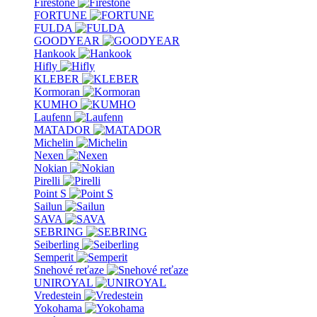
Firestone
FORTUNE
FULDA
GOODYEAR
Hankook
Hifly
KLEBER
Kormoran
KUMHO
Laufenn
MATADOR
Michelin
Nexen
Nokian
Pirelli
Point S
Sailun
SAVA
SEBRING
Seiberling
Semperit
Snehové reťaze
UNIROYAL
Vredestein
Yokohama