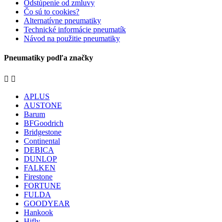
Odstúpenie od zmluvy
Čo sú to cookies?
Alternatívne pneumatiky
Technické informácie pneumatík
Návod na použitie pneumatiky
Pneumatiky podľa značky


APLUS
AUSTONE
Barum
BFGoodrich
Bridgestone
Continental
DEBICA
DUNLOP
FALKEN
Firestone
FORTUNE
FULDA
GOODYEAR
Hankook
Hifly