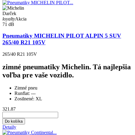
Darček
loyalty
Akcia
71 dB
Pneumatiky MICHELIN PILOT ALPIN 5 SUV
265/40 R21 105V
265/40 R21 105V
zimné pneumatiky Michelin. Tá najlepšia
voľba pre vaše vozidlo.
Zimné pneu
Runflat:
---
Zosilnené:
XL
321.87
Do košíka
Detaily