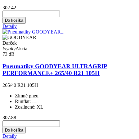
302.42
Do košíka
Detaily
Darček
loyalty
Akcia
73 dB
Pneumatiky GOODYEAR ULTRAGRIP
PERFORMANCE+ 265/40 R21 105H
265/40 R21 105H
Zimné pneu
Runflat:
---
Zosilnené:
XL
307.88
Do košíka
Detaily