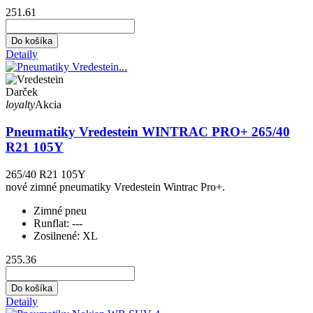
251.61
Do košíka
Detaily
Darček
loyalty
Akcia
Pneumatiky Vredestein WINTRAC PRO+ 265/40
R21 105Y
265/40 R21 105Y
nové zimné pneumatiky Vredestein Wintrac Pro+.
Zimné pneu
Runflat:
---
Zosilnené:
XL
255.36
Do košíka
Detaily