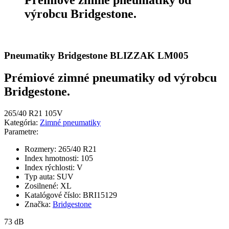
výrobcu Bridgestone.
Pneumatiky Bridgestone BLIZZAK LM005
Prémiové zimné pneumatiky od výrobcu
Bridgestone.
265/40 R21 105V
Kategória:
Zimné pneumatiky
Parametre:
Rozmery:
265/40 R21
Index hmotnosti:
105
Index rýchlosti:
V
Typ auta:
SUV
Zosilnené:
XL
Katalógové číslo:
BRI15129
Značka:
Bridgestone
73 dB