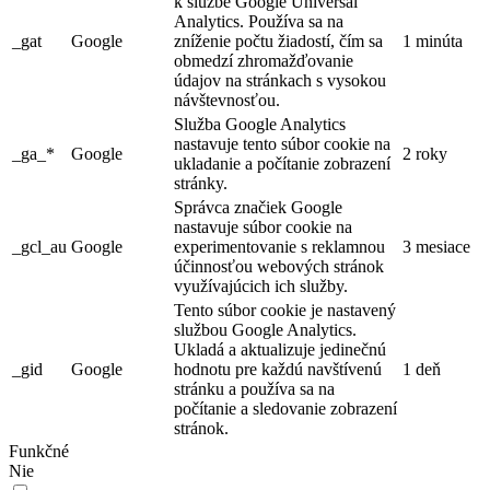
k službe Google Universal
Analytics. Používa sa na
_gat
Google
zníženie počtu žiadostí, čím sa
1 minúta
obmedzí zhromažďovanie
údajov na stránkach s vysokou
návštevnosťou.
Služba Google Analytics
nastavuje tento súbor cookie na
_ga_*
Google
2 roky
ukladanie a počítanie zobrazení
stránky.
Správca značiek Google
nastavuje súbor cookie na
_gcl_au
Google
experimentovanie s reklamnou
3 mesiace
účinnosťou webových stránok
využívajúcich ich služby.
Tento súbor cookie je nastavený
službou Google Analytics.
Ukladá a aktualizuje jedinečnú
_gid
Google
hodnotu pre každú navštívenú
1 deň
stránku a používa sa na
počítanie a sledovanie zobrazení
stránok.
Funkčné
Nie