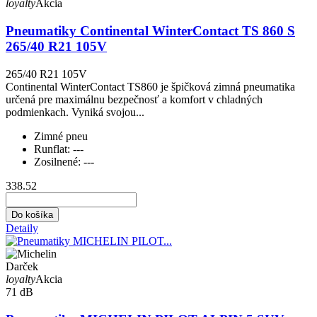
loyalty
Akcia
Pneumatiky Continental WinterContact TS 860 S
265/40 R21 105V
265/40 R21 105V
Continental WinterContact TS860 je špičková zimná pneumatika
určená pre maximálnu bezpečnosť a komfort v chladných
podmienkach. Vyniká svojou...
Zimné pneu
Runflat:
---
Zosilnené:
---
338.52
Do košíka
Detaily
Darček
loyalty
Akcia
71 dB