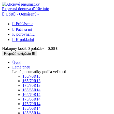
Expresná doprava
ďalšie info

Účet

- Odhlásený -

Prihlásenie

Páči sa mi
K porovnaniu

K pokladni
Nákupný košík
0 položiek
- 0,00 €
Prepnúť navigáciu
☰
Úvod
Letné pneu
Letné pneumatiky podľa veľkosti
155/70R13
165/70R13
175/70R13
165/65R14
165/70R14
175/65R14
175/70R14
185/60R14
185/65R14