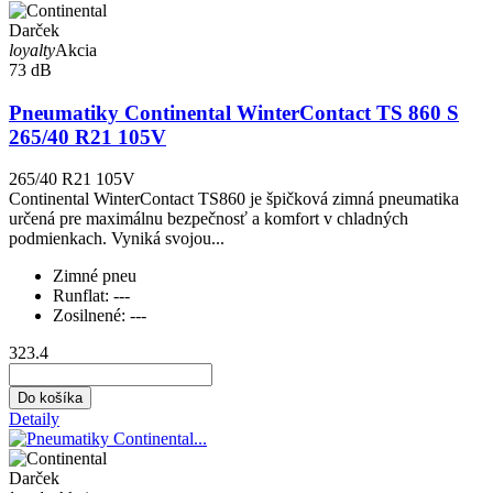
Darček
loyalty
Akcia
73 dB
Pneumatiky Continental WinterContact TS 860 S
265/40 R21 105V
265/40 R21 105V
Continental WinterContact TS860 je špičková zimná pneumatika
určená pre maximálnu bezpečnosť a komfort v chladných
podmienkach. Vyniká svojou...
Zimné pneu
Runflat:
---
Zosilnené:
---
323.4
Do košíka
Detaily
Darček