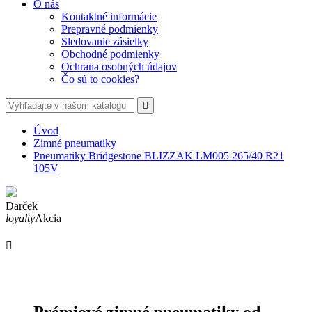
O nás
Kontaktné informácie
Prepravné podmienky
Sledovanie zásielky
Obchodné podmienky
Ochrana osobných údajov
Čo sú to cookies?

Úvod
Zimné pneumatiky
Pneumatiky Bridgestone BLIZZAK LM005 265/40 R21
105V
Darček
loyalty
Akcia

Prémiové zimné pneumatiky od