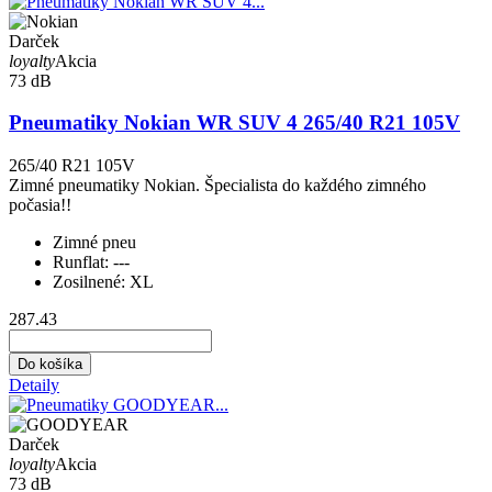
Darček
loyalty
Akcia
73 dB
Pneumatiky Nokian WR SUV 4 265/40 R21 105V
265/40 R21 105V
Zimné pneumatiky Nokian. Špecialista do každého zimného
počasia!!
Zimné pneu
Runflat:
---
Zosilnené:
XL
287.43
Do košíka
Detaily
Darček
loyalty
Akcia
73 dB