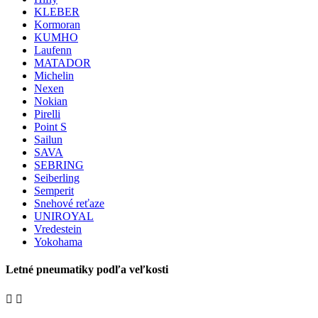
KLEBER
Kormoran
KUMHO
Laufenn
MATADOR
Michelin
Nexen
Nokian
Pirelli
Point S
Sailun
SAVA
SEBRING
Seiberling
Semperit
Snehové reťaze
UNIROYAL
Vredestein
Yokohama
Letné pneumatiky podľa veľkosti

