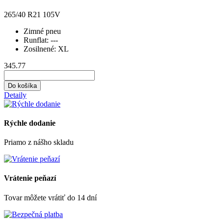
265/40 R21 105V
Zimné pneu
Runflat:
---
Zosilnené:
XL
345.77
Do košíka
Detaily
Rýchle dodanie
Priamo z nášho skladu
Vrátenie peňazí
Tovar môžete vrátiť do 14 dní