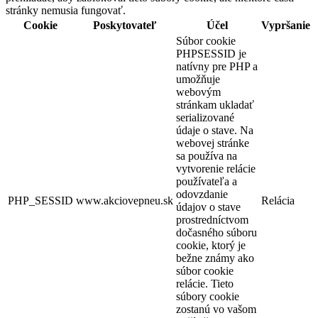
stránky nemusia fungovať.
Cookie
Poskytovateľ
Účel
Vypršanie
Súbor cookie
PHPSESSID je
natívny pre PHP a
umožňuje
webovým
stránkam ukladať
serializované
údaje o stave. Na
webovej stránke
sa používa na
vytvorenie relácie
používateľa a
odovzdanie
PHP_SESSID
www.akciovepneu.sk
Relácia
údajov o stave
prostredníctvom
dočasného súboru
cookie, ktorý je
bežne známy ako
súbor cookie
relácie. Tieto
súbory cookie
zostanú vo vašom