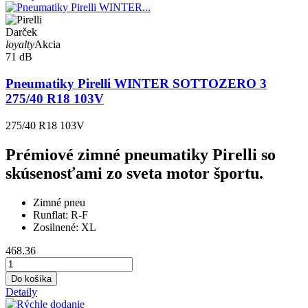
Darček
loyalty
Akcia
71 dB
Pneumatiky Pirelli WINTER SOTTOZERO 3
275/40 R18 103V
275/40 R18 103V
Prémiové zimné pneumatiky Pirelli so
skúsenosťami zo sveta motor športu.
Zimné pneu
Runflat:
R-F
Zosilnené:
XL
468.36
Do košíka
Detaily