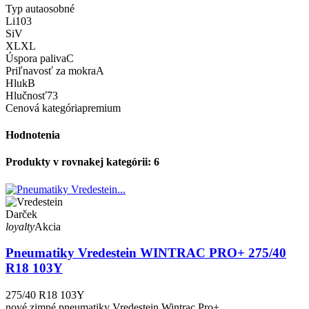
Typ auta
osobné
Li
103
Si
V
XL
XL
Úspora paliva
C
Priľnavosť za mokra
A
Hluk
B
Hlučnosť
73
Cenová kategória
premium
Hodnotenia
Produkty v rovnakej kategórii: 6
Darček
loyalty
Akcia
Pneumatiky Vredestein WINTRAC PRO+ 275/40
R18 103Y
275/40 R18 103Y
nové zimné pneumatiky Vredestein Wintrac Pro+.