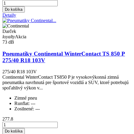
Do košíka
Detaily
Darček
loyalty
Akcia
73 dB
Pneumatiky Continental WinterContact TS 850 P
275/40 R18 103V
275/40 R18 103V
Continental WinterContact TS850 P je vysokovýkonná zimná
pneumatika navrhnutá pre športové vozidlá a SUV, ktoré potrebujú
spoľahlivý výkon v...
Zimné pneu
Runflat:
---
Zosilnené:
---
277.8
Do košíka