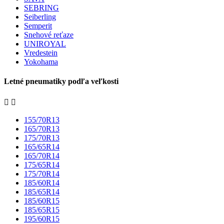
SEBRING
Seiberling
Semperit
Snehové reťaze
UNIROYAL
Vredestein
Yokohama
Letné pneumatiky podľa veľkosti


155/70R13
165/70R13
175/70R13
165/65R14
165/70R14
175/65R14
175/70R14
185/60R14
185/65R14
185/60R15
185/65R15
195/60R15