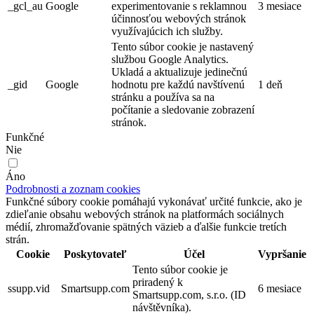
_gcl_au
Google
experimentovanie s reklamnou
3 mesiace
účinnosťou webových stránok
využívajúcich ich služby.
Tento súbor cookie je nastavený
službou Google Analytics.
Ukladá a aktualizuje jedinečnú
_gid
Google
hodnotu pre každú navštívenú
1 deň
stránku a používa sa na
počítanie a sledovanie zobrazení
stránok.
Funkčné
Nie
Áno
Podrobnosti a zoznam cookies
Funkčné súbory cookie pomáhajú vykonávať určité funkcie, ako je
zdieľanie obsahu webových stránok na platformách sociálnych
médií, zhromažďovanie spätných väzieb a ďalšie funkcie tretích
strán.
Cookie
Poskytovateľ
Účel
Vypršanie
Tento súbor cookie je
priradený k
ssupp.vid
Smartsupp.com
6 mesiace
Smartsupp.com, s.r.o. (ID
návštěvníka).