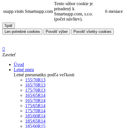
Tento súbor cookie je
priradený k
ssupp.visits
Smartsupp.com
6 mesiace
Smartsupp.com, s.r.o.
(počet návštev).
Späť
Len potrebné cookies
Povoliť výber
Povoliť všetky cookies

Zavrieť
Úvod
Letné pneu
Letné pneumatiky podľa veľkosti
155/70R13
165/70R13
175/70R13
165/65R14
165/70R14
175/65R14
175/70R14
185/60R14
185/65R14
185/60R15