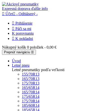
Expresná doprava
ďalšie info

Účet

- Odhlásený -

Prihlásenie

Páči sa mi
K porovnaniu

K pokladni
Nákupný košík
0 položiek
- 0,00 €
Prepnúť navigáciu
☰
Úvod
Letné pneu
Letné pneumatiky podľa veľkosti
155/70R13
165/70R13
175/70R13
165/65R14
165/70R14
175/65R14
175/70R14
185/60R14
185/65R14