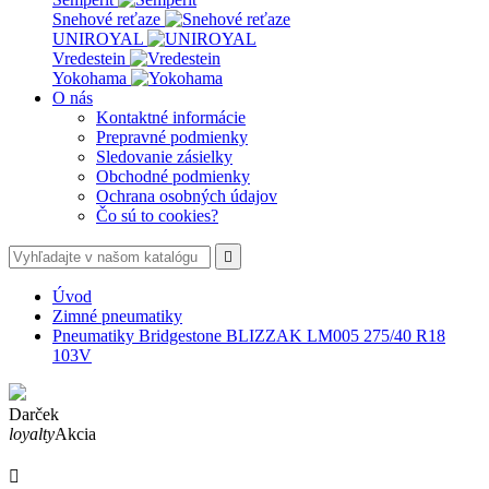
Snehové reťaze
UNIROYAL
Vredestein
Yokohama
O nás
Kontaktné informácie
Prepravné podmienky
Sledovanie zásielky
Obchodné podmienky
Ochrana osobných údajov
Čo sú to cookies?

Úvod
Zimné pneumatiky
Pneumatiky Bridgestone BLIZZAK LM005 275/40 R18
103V
Darček
loyalty
Akcia
