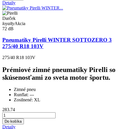
Detaily
Darček
loyalty
Akcia
72 dB
Pneumatiky Pirelli WINTER SOTTOZERO 3
275/40 R18 103V
275/40 R18 103V
Prémiové zimné pneumatiky Pirelli so
skúsenosťami zo sveta motor športu.
Zimné pneu
Runflat:
---
Zosilnené:
XL
283.74
Do košíka
Detaily