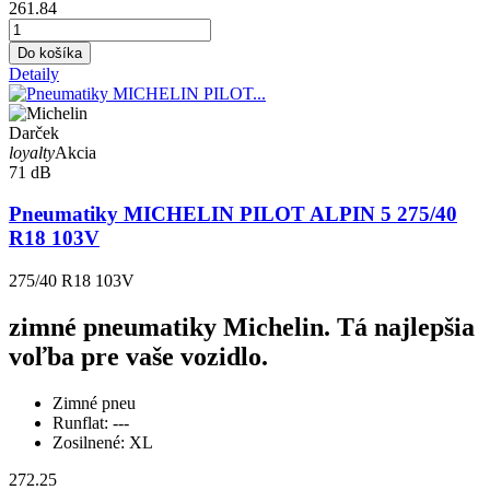
261.84
Do košíka
Detaily
Darček
loyalty
Akcia
71 dB
Pneumatiky MICHELIN PILOT ALPIN 5 275/40
R18 103V
275/40 R18 103V
zimné pneumatiky Michelin. Tá najlepšia
voľba pre vaše vozidlo.
Zimné pneu
Runflat:
---
Zosilnené:
XL
272.25