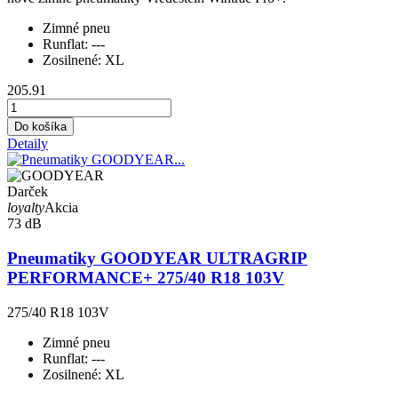
Zimné pneu
Runflat:
---
Zosilnené:
XL
205.91
Do košíka
Detaily
Darček
loyalty
Akcia
73 dB
Pneumatiky GOODYEAR ULTRAGRIP
PERFORMANCE+ 275/40 R18 103V
275/40 R18 103V
Zimné pneu
Runflat:
---
Zosilnené:
XL