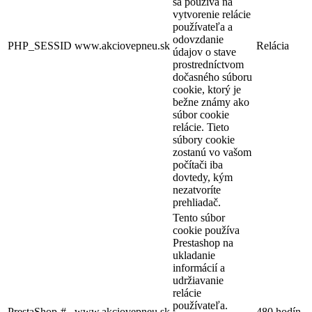
sa používa na
vytvorenie relácie
používateľa a
odovzdanie
PHP_SESSID
www.akciovepneu.sk
Relácia
údajov o stave
prostredníctvom
dočasného súboru
cookie, ktorý je
bežne známy ako
súbor cookie
relácie. Tieto
súbory cookie
zostanú vo vašom
počítači iba
dovtedy, kým
nezatvoríte
prehliadač.
Tento súbor
cookie používa
Prestashop na
ukladanie
informácií a
udržiavanie
relácie
používateľa.
PrestaShop-#
www.akciovepneu.sk
480 hodín