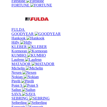
Firestone
FORTUNE
FULDA
GOODYEAR
Hankook
Hifly
KLEBER
Kormoran
KUMHO
Laufenn
MATADOR
Michelin
Nexen
Nokian
Pirelli
Point S
Sailun
SAVA
SEBRING
Seiberling
Semperit