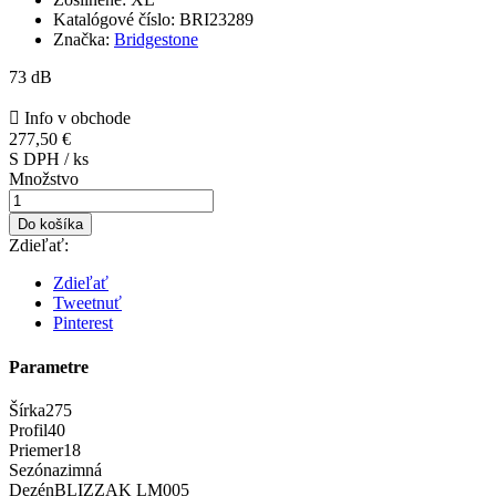
Katalógové číslo:
BRI23289
Značka:
Bridgestone
73 dB

Info v obchode
277,50 €
S DPH / ks
Množstvo
Do košíka
Zdieľať:
Zdieľať
Tweetnuť
Pinterest
Parametre
Šírka
275
Profil
40
Priemer
18
Sezóna
zimná
Dezén
BLIZZAK LM005