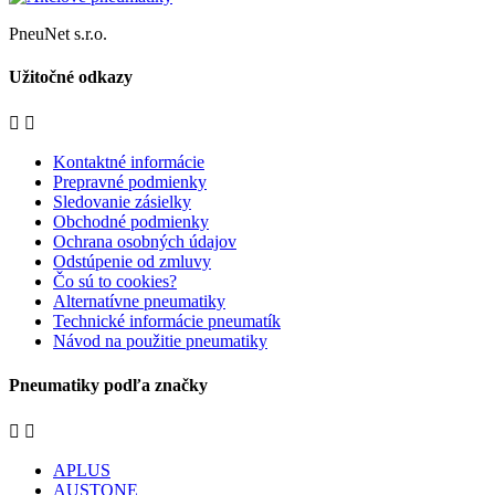
PneuNet s.r.o.
Užitočné odkazy


Kontaktné informácie
Prepravné podmienky
Sledovanie zásielky
Obchodné podmienky
Ochrana osobných údajov
Odstúpenie od zmluvy
Čo sú to cookies?
Alternatívne pneumatiky
Technické informácie pneumatík
Návod na použitie pneumatiky
Pneumatiky podľa značky


APLUS
AUSTONE