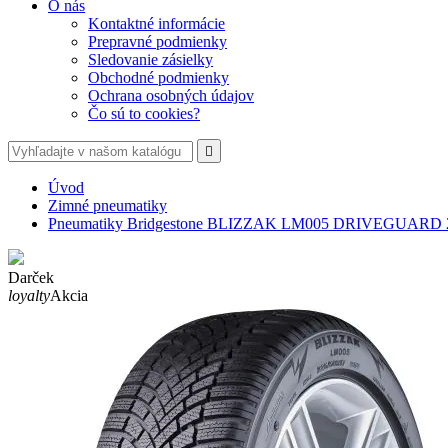
O nás
Kontaktné informácie
Prepravné podmienky
Sledovanie zásielky
Obchodné podmienky
Ochrana osobných údajov
Čo sú to cookies?

Úvod
Zimné pneumatiky
Pneumatiky Bridgestone BLIZZAK LM005 DRIVEGUARD 2
Darček
loyalty
Akcia