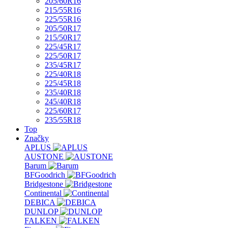
205/60R16
215/55R16
225/55R16
205/50R17
215/50R17
225/45R17
225/50R17
235/45R17
225/40R18
225/45R18
235/40R18
245/40R18
225/60R17
235/55R18
Top
Značky
APLUS
AUSTONE
Barum
BFGoodrich
Bridgestone
Continental
DEBICA
DUNLOP
FALKEN