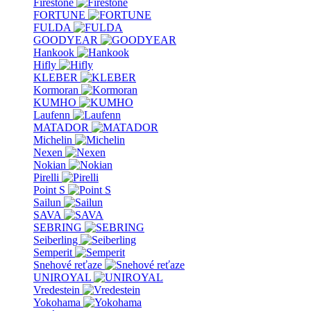
Firestone
FORTUNE
FULDA
GOODYEAR
Hankook
Hifly
KLEBER
Kormoran
KUMHO
Laufenn
MATADOR
Michelin
Nexen
Nokian
Pirelli
Point S
Sailun
SAVA
SEBRING
Seiberling
Semperit
Snehové reťaze
UNIROYAL
Vredestein
Yokohama