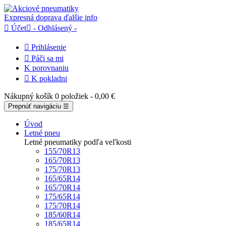
Expresná doprava
ďalšie info

Účet

- Odhlásený -

Prihlásenie

Páči sa mi
K porovnaniu

K pokladni
Nákupný košík
0 položiek
- 0,00 €
Prepnúť navigáciu
☰
Úvod
Letné pneu
Letné pneumatiky podľa veľkosti
155/70R13
165/70R13
175/70R13
165/65R14
165/70R14
175/65R14
175/70R14
185/60R14
185/65R14