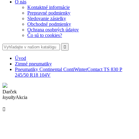
O nás
Kontaktné informácie
Prepravné podmienky
Sledovanie zásielky
Obchodné podmienky
Ochrana osobných údajov
Čo sú to cookies?

Úvod
Zimné pneumatiky
Pneumatiky Continental ContiWinterContact TS 830 P
245/50 R18 104V
Darček
loyalty
Akcia
