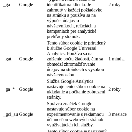
_ga
Google
identifikátora klienta. Je
2 roky
zahrnutý v každej požiadavke
na stránku a používa sa na
výpočet údajov o
návštevníkoch, reláciách a
kampaniach pre analytické
prehľady stránok.
Tento súbor cookie je priradený
k službe Google Universal
Analytics. Používa sa na
_gat
Google
zníženie počtu žiadostí, čím sa
1 minúta
obmedzí zhromažďovanie
údajov na stránkach s vysokou
návštevnosťou.
Služba Google Analytics
nastavuje tento súbor cookie na
_ga_*
Google
2 roky
ukladanie a počítanie zobrazení
stránky.
Správca značiek Google
nastavuje súbor cookie na
_gcl_au
Google
experimentovanie s reklamnou
3 mesiace
účinnosťou webových stránok
využívajúcich ich služby.
Tento súbor cookie je nastavený