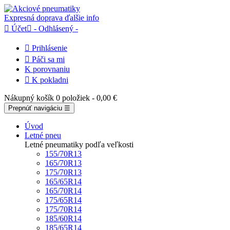
Expresná doprava
ďalšie info

Účet

- Odhlásený -

Prihlásenie

Páči sa mi
K porovnaniu

K pokladni
Nákupný košík
0 položiek
- 0,00 €
Prepnúť navigáciu
☰
Úvod
Letné pneu
Letné pneumatiky podľa veľkosti
155/70R13
165/70R13
175/70R13
165/65R14
165/70R14
175/65R14
175/70R14
185/60R14
185/65R14