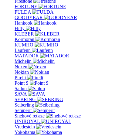
Firestone
FORTUNE
FULDA
GOODYEAR
Hankook
Hifly
KLEBER
Kormoran
KUMHO
Laufenn
MATADOR
Michelin
Nexen
Nokian
Pirelli
Point S
Sailun
SAVA
SEBRING
Seiberling
Semperit
Snehové reťaze
UNIROYAL
Vredestein
Yokohama