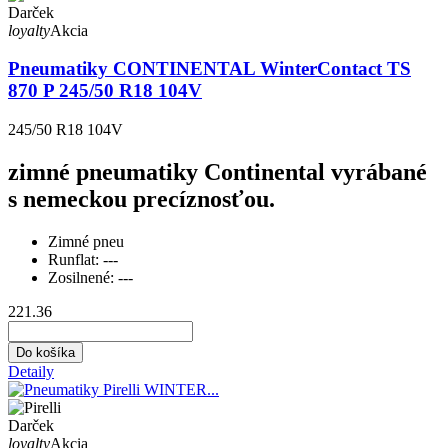
Darček
loyalty
Akcia
Pneumatiky CONTINENTAL WinterContact TS
870 P 245/50 R18 104V
245/50 R18 104V
zimné pneumatiky Continental vyrábané
s nemeckou precíznosťou.
Zimné pneu
Runflat:
---
Zosilnené:
---
221.36
Do košíka
Detaily
Darček
loyalty
Akcia