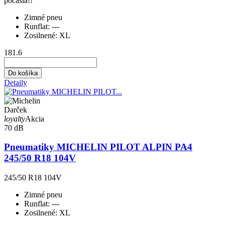
počasia!!
Zimné pneu
Runflat:
---
Zosilnené:
XL
181.6
Do košíka
Detaily
Darček
loyalty
Akcia
70 dB
Pneumatiky MICHELIN PILOT ALPIN PA4
245/50 R18 104V
245/50 R18 104V
Zimné pneu
Runflat:
---
Zosilnené:
XL