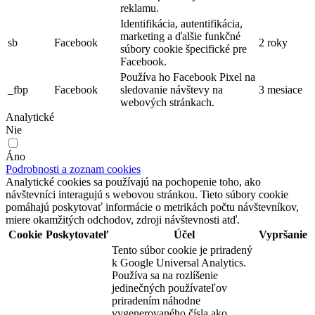
reklamu.
Identifikácia, autentifikácia,
marketing a ďalšie funkčné
sb
Facebook
2 roky
súbory cookie špecifické pre
Facebook.
Používa ho Facebook Pixel na
_fbp
Facebook
sledovanie návštevy na
3 mesiace
webových stránkach.
Analytické
Nie
Áno
Podrobnosti a zoznam cookies
Analytické cookies sa používajú na pochopenie toho, ako
návštevníci interagujú s webovou stránkou. Tieto súbory cookie
pomáhajú poskytovať informácie o metrikách počtu návštevníkov,
miere okamžitých odchodov, zdroji návštevnosti atď.
Cookie
Poskytovateľ
Účel
Vypršanie
Tento súbor cookie je priradený
k Google Universal Analytics.
Používa sa na rozlíšenie
jedinečných používateľov
priradením náhodne
vygenerovaného čísla ako