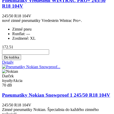
Pneumatiky Vredestein WINTRAC PRO+ 245/50
R18 104V
245/50 R18 104V
nové zimné pneumatiky Vredestein Wintrac Pro+.
Zimné pneu
Runflat:
---
Zosilnené:
XL
172.51
Do košíka
Detaily
Darček
loyalty
Akcia
70 dB
Pneumatiky Nokian Snowproof 1 245/50 R18 104V
245/50 R18 104V
Zimné pneumatiky Nokian. Špecialista do každého zimného