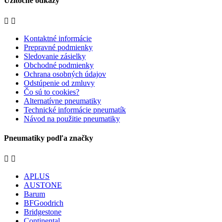
Užitočné odkazy


Kontaktné informácie
Prepravné podmienky
Sledovanie zásielky
Obchodné podmienky
Ochrana osobných údajov
Odstúpenie od zmluvy
Čo sú to cookies?
Alternatívne pneumatiky
Technické informácie pneumatík
Návod na použitie pneumatiky
Pneumatiky podľa značky


APLUS
AUSTONE
Barum
BFGoodrich
Bridgestone
Continental