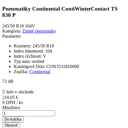
Pneumatiky Continental ContiWinterContact TS
830 P
245/50 R18 104V
Kategória:
Zimné pneumatiky
Parametre:
Rozmery:
245/50 R18
Index hmotnosti:
104
Index rýchlosti:
V
Typ auta:
osobné
Katalógové číslo:
CON3531810000
Značka:
Continental
72 dB

Info v obchode
210,05 €
S DPH / ks
Množstvo
Do košíka