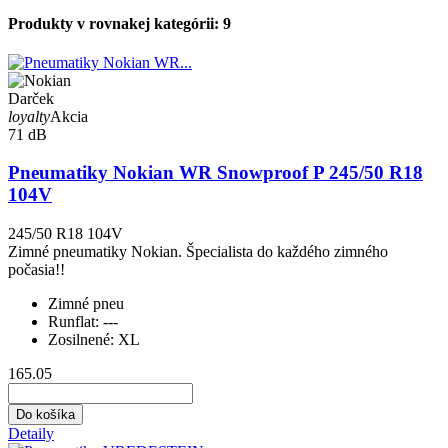
Produkty v rovnakej kategórii: 9
Darček
loyalty
Akcia
71 dB
Pneumatiky Nokian WR Snowproof P 245/50 R18
104V
245/50 R18 104V
Zimné pneumatiky Nokian. Špecialista do každého zimného
počasia!!
Zimné pneu
Runflat:
---
Zosilnené:
XL
165.05
Do košíka
Detaily