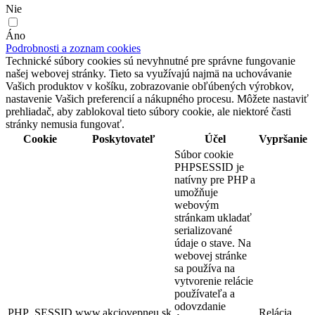
Nie
Áno
Podrobnosti a zoznam cookies
Technické súbory cookies sú nevyhnutné pre správne fungovanie
našej webovej stránky. Tieto sa využívajú najmä na uchovávanie
Vašich produktov v košíku, zobrazovanie obľúbených výrobkov,
nastavenie Vašich preferencií a nákupného procesu. Môžete nastaviť
prehliadač, aby zablokoval tieto súbory cookie, ale niektoré časti
stránky nemusia fungovať.
Cookie
Poskytovateľ
Účel
Vypršanie
Súbor cookie
PHPSESSID je
natívny pre PHP a
umožňuje
webovým
stránkam ukladať
serializované
údaje o stave. Na
webovej stránke
sa používa na
vytvorenie relácie
používateľa a
odovzdanie
PHP_SESSID
www.akciovepneu.sk
Relácia