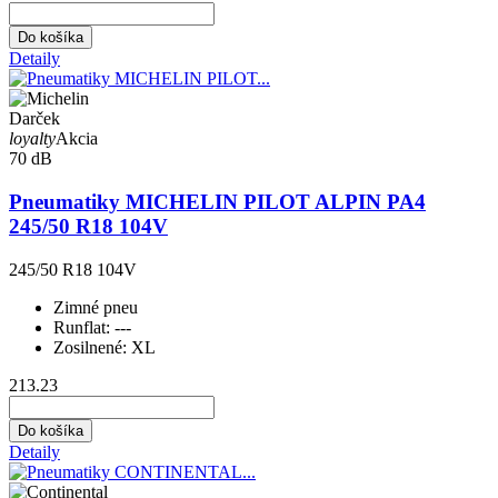
Do košíka
Detaily
Darček
loyalty
Akcia
70 dB
Pneumatiky MICHELIN PILOT ALPIN PA4
245/50 R18 104V
245/50 R18 104V
Zimné pneu
Runflat:
---
Zosilnené:
XL
213.23
Do košíka
Detaily