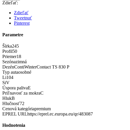
Zdieľať:
Zdieľať
Tweetnuť
Pinterest
Parametre
Šírka
245
Profil
50
Priemer
18
Sezóna
zimná
Dezén
ContiWinterContact TS 830 P
Typ auta
osobné
Li
104
Si
V
Úspora paliva
E
Priľnavosť za mokra
C
Hluk
B
Hlučnosť
72
Cenová kategória
premium
EPREL URL
https://eprel.ec.europa.eu/qr/483087
Hodnotenia