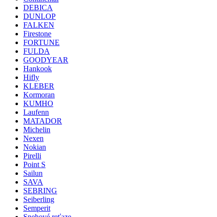
DEBICA
DUNLOP
FALKEN
Firestone
FORTUNE
FULDA
GOODYEAR
Hankook
Hifly
KLEBER
Kormoran
KUMHO
Laufenn
MATADOR
Michelin
Nexen
Nokian
Pirelli
Point S
Sailun
SAVA
SEBRING
Seiberling
Semperit
Snehové reťaze