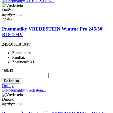
Darček
loyalty
Akcia
72 dB
Pneumatiky VREDESTEIN Wintrac Pro 245/50
R18 104V
245/50 R18 104V
Zimné pneu
Runflat:
---
Zosilnené:
XL
169.43
Do košíka
Detaily
Darček
loyalty
Akcia