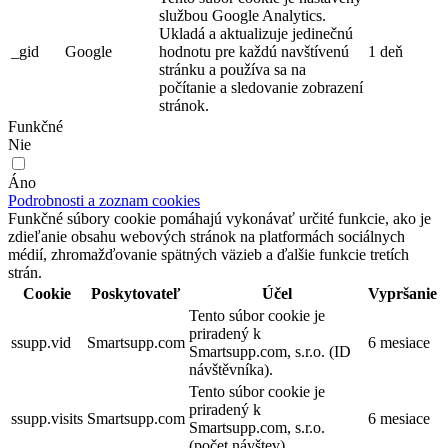
službou Google Analytics.
Ukladá a aktualizuje jedinečnú
_gid
Google
hodnotu pre každú navštívenú
1 deň
stránku a používa sa na
počítanie a sledovanie zobrazení
stránok.
Funkčné
Nie
Áno
Podrobnosti a zoznam cookies
Funkčné súbory cookie pomáhajú vykonávať určité funkcie, ako je
zdieľanie obsahu webových stránok na platformách sociálnych
médií, zhromažďovanie spätných väzieb a ďalšie funkcie tretích
strán.
Cookie
Poskytovateľ
Účel
Vypršanie
Tento súbor cookie je
priradený k
ssupp.vid
Smartsupp.com
6 mesiace
Smartsupp.com, s.r.o. (ID
návštěvníka).
Tento súbor cookie je
priradený k
ssupp.visits
Smartsupp.com
6 mesiace
Smartsupp.com, s.r.o.
(počet návštev).