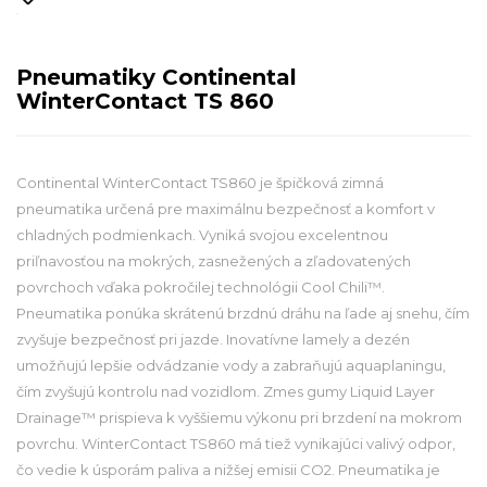
Pneumatiky Continental
WinterContact TS 860
Continental WinterContact TS860 je špičková zimná
pneumatika určená pre maximálnu bezpečnosť a komfort v
chladných podmienkach. Vyniká svojou excelentnou
priľnavosťou na mokrých, zasnežených a zľadovatených
povrchoch vďaka pokročilej technológii Cool Chili™.
Pneumatika ponúka skrátenú brzdnú dráhu na ľade aj snehu, čím
zvyšuje bezpečnosť pri jazde. Inovatívne lamely a dezén
umožňujú lepšie odvádzanie vody a zabraňujú aquaplaningu,
čím zvyšujú kontrolu nad vozidlom. Zmes gumy Liquid Layer
Drainage™ prispieva k vyššiemu výkonu pri brzdení na mokrom
povrchu. WinterContact TS860 má tiež vynikajúci valivý odpor,
čo vedie k úsporám paliva a nižšej emisii CO2. Pneumatika je