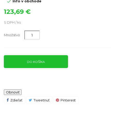

Info v obchode
123,69 €
S DPH / ks
Množstvo
DO KOŠÍKA
Zdieľať
Tweetnuť
Pinterest