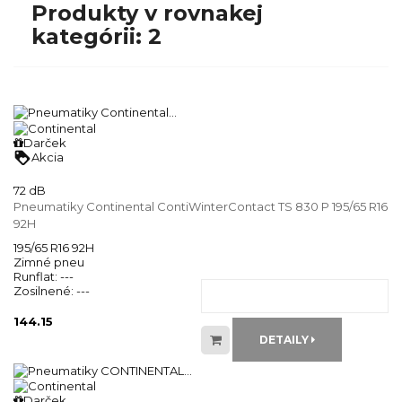
Produkty v rovnakej
kategórii: 2
Darček
loyalty
Akcia
72 dB
Pneumatiky Continental ContiWinterContact TS 830 P 195/65 R16
92H
195/65 R16 92H
Zimné pneu
Runflat:
---
Zosilnené:
---
144.15
DETAILY
Darček