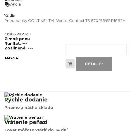
loyalty
Akcia
72 dB
Pneumatiky CONTINENTAL WinterContact TS 870 195/65 R16 92H
195/65 R16 92H
Zimné pneu
Runflat:
---
Zosilnené:
---
148.54
DETAILY
Rýchle dodanie
Priamo z nášho skladu
Vrátenie peňazí
Tovar môžete vrátiť do 14 dní