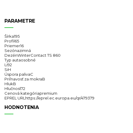
PARAMETRE
Šírka
195
Profil
65
Priemer
16
Sezóna
zimná
Dezén
WinterContact TS 860
Typ auta
osobné
Li
92
Si
H
Úspora paliva
C
Priľnavosť za mokra
B
Hluk
B
Hlučnosť
72
Cenová kategória
premium
EPREL URL
https://eprel.ec.europa.eu/qr/479379
HODNOTENIA