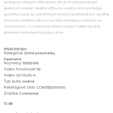
dostupná v rôznych veľkostiach, čím je vhodná pre široké
spektrum vozidiel. Ideálna voľba pre vodičov, ktorí požadujú
spoľahlivú jazdu aj v extrémnych zimných podmienkach. Jej dlhá
životnosť a stabilný výkon z nej robia vynikajúcu investíciu na
zimnú sezónu. S Continental WinterContact TS860 ste vždy
pripravení na bezpečnú jazdu v zime.
195/65 R16 92H
Kategória:
Zimné pneumatiky
Parametre:
Rozmery:
195/65 R16
Index hmotnosti:
92
Index rýchlosti:
H
Typ auta:
osobné
Katalógové číslo:
CON3552030000
Značka:
Continental
72 dB