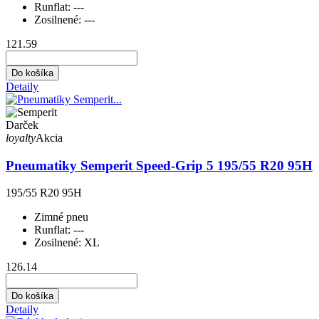
Runflat:
---
Zosilnené:
---
121.59
Do košíka
Detaily
Darček
loyalty
Akcia
Pneumatiky Semperit Speed-Grip 5 195/55 R20 95H
195/55 R20 95H
Zimné pneu
Runflat:
---
Zosilnené:
XL
126.14
Do košíka
Detaily