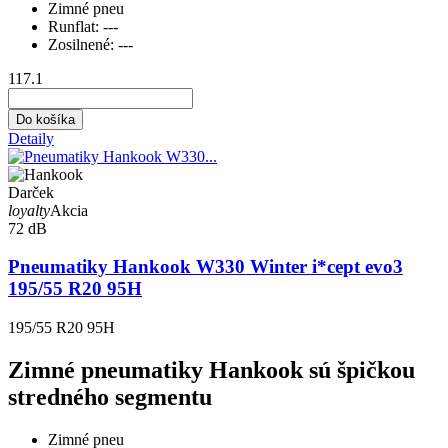
Zimné pneu
Runflat:
---
Zosilnené:
---
117.1
Do košíka
Detaily
Darček
loyalty
Akcia
72 dB
Pneumatiky Hankook W330 Winter i*cept evo3
195/55 R20 95H
195/55 R20 95H
Zimné pneumatiky Hankook sú špičkou
stredného segmentu
Zimné pneu