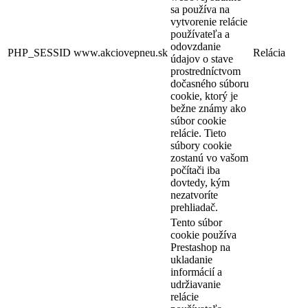
sa používa na
vytvorenie relácie
používateľa a
odovzdanie
PHP_SESSID
www.akciovepneu.sk
Relácia
údajov o stave
prostredníctvom
dočasného súboru
cookie, ktorý je
bežne známy ako
súbor cookie
relácie. Tieto
súbory cookie
zostanú vo vašom
počítači iba
dovtedy, kým
nezatvoríte
prehliadač.
Tento súbor
cookie používa
Prestashop na
ukladanie
informácií a
udržiavanie
relácie