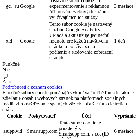
nastavuje súbor cookie na
_gcl_au
Google
experimentovanie s reklamnou
3 mesiace
účinnosťou webových stránok
využívajúcich ich služby.
Tento súbor cookie je nastavený
službou Google Analytics.
Ukladá a aktualizuje jedinečnú
_gid
Google
hodnotu pre každú navštívenú
1 deň
stránku a používa sa na
počítanie a sledovanie zobrazení
stránok.
Funkčné
Nie
Áno
Podrobnosti a zoznam cookies
Funkčné súbory cookie pomáhajú vykonávať určité funkcie, ako je
zdieľanie obsahu webových stránok na platformách sociálnych
médií, zhromažďovanie spätných väzieb a ďalšie funkcie tretích
strán.
Cookie
Poskytovateľ
Účel
Vypršanie
Tento súbor cookie je
priradený k
ssupp.vid
Smartsupp.com
6 mesiace
Smartsupp.com, s.r.o. (ID