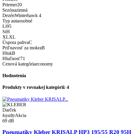
Priemer
20
Sezóna
zimná
Dezén
Winterhawk 4
Typ auta
osobné
Li
95
Si
H
XL
XL
Úspora paliva
C
Priľnavosť za mokra
B
Hluk
B
Hlučnosť
71
Cenová kategória
economy
Hodnotenia
Produkty v rovnakej kategórii: 4
Darček
loyalty
Akcia
69 dB
Pneumatiky Kleber KRISALP HP3 195/55 R20 95H