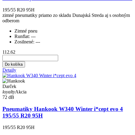
195/55 R20 95H
zimné pneumatiky priamo zo skladu Dunajská Streda aj s osobným
odberom
Zimné pneu
Runflat:
---
Zosilnené:
---
112.62
Do košíka
Detaily
Darček
loyalty
Akcia
72 dB
Pneumatiky Hankook W340 Winter i*cept evo 4
195/55 R20 95H
195/55 R20 95H