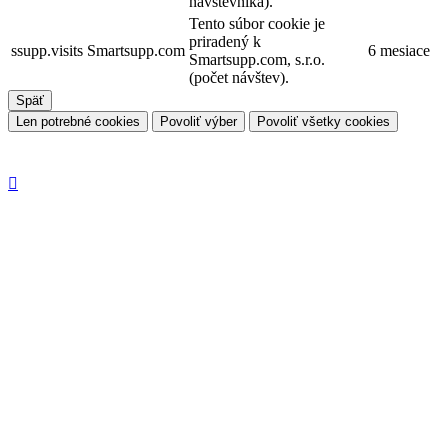
návštěvníka).
Tento súbor cookie je
priradený k
ssupp.visits
Smartsupp.com
6 mesiace
Smartsupp.com, s.r.o.
(počet návštev).
Späť
Len potrebné cookies
Povoliť výber
Povoliť všetky cookies
