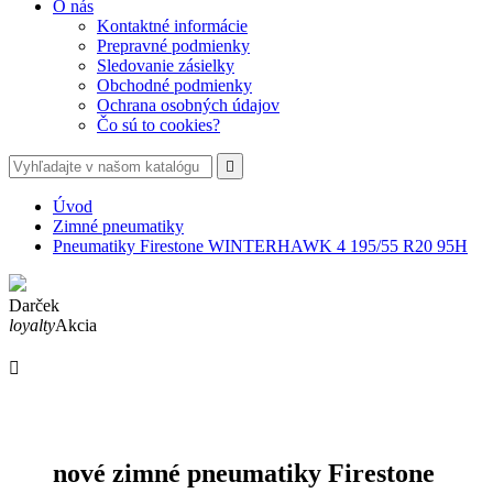
O nás
Kontaktné informácie
Prepravné podmienky
Sledovanie zásielky
Obchodné podmienky
Ochrana osobných údajov
Čo sú to cookies?

Úvod
Zimné pneumatiky
Pneumatiky Firestone WINTERHAWK 4 195/55 R20 95H
Darček
loyalty
Akcia

nové zimné pneumatiky Firestone