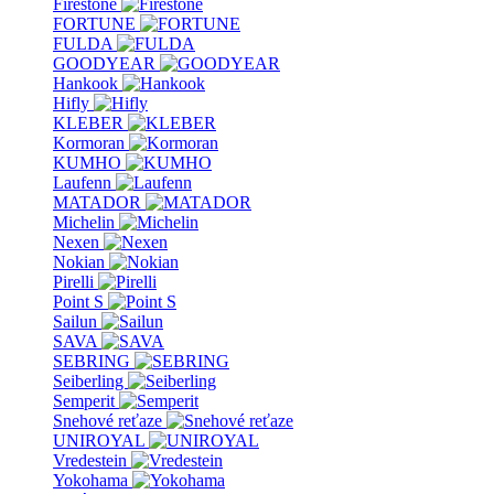
Firestone
FORTUNE
FULDA
GOODYEAR
Hankook
Hifly
KLEBER
Kormoran
KUMHO
Laufenn
MATADOR
Michelin
Nexen
Nokian
Pirelli
Point S
Sailun
SAVA
SEBRING
Seiberling
Semperit
Snehové reťaze
UNIROYAL
Vredestein
Yokohama