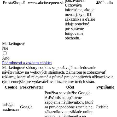
používateľa.
PrestaShop-#
www.akciovepneu.sk
480 hodín
Uchováva
informácie, ako je
mena, jazyk, ID
zákazníka a ďalšie
údaje potrebné
pre správne
fungovanie
obchodu.
Marketingové
Nie
Áno
Podrobnosti a zoznam cookies
Marketingové súbory cookies sa používajú na sledovanie
návštevníkov na webových stránkach. Zámerom je zobrazovať
reklamy, ktoré sú relevantné a pútavé pre jednotlivých užívateľov, a
tým cennejšie pre vydavateľov a inzerentov tretích strán.
Cookie
Poskytovateľ
Účel
Vypršanie
Používa sa v službe Google
AdWords na opätovné
zapojenie návštevníkov, ktorí
ads/ga-
Google
sa pravdepodobne zmenia na
Relácia
audiences
zákazníkov na základe online
správania návštevníka na