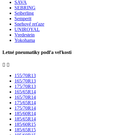
SAVA
SEBRING
Seiberling
Semperit
Snehové reťaze
UNIROYAL
Vredestein
Yokohama
Letné pneumatiky podľa veľkosti


155/70R13
165/70R13
175/70R13
165/65R14
165/70R14
175/65R14
175/70R14
185/60R14
185/65R14
185/60R15
185/65R15