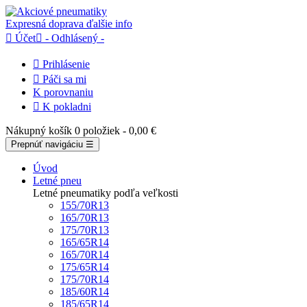
Expresná doprava
ďalšie info

Účet

- Odhlásený -

Prihlásenie

Páči sa mi
K porovnaniu

K pokladni
Nákupný košík
0 položiek
- 0,00 €
Prepnúť navigáciu
☰
Úvod
Letné pneu
Letné pneumatiky podľa veľkosti
155/70R13
165/70R13
175/70R13
165/65R14
165/70R14
175/65R14
175/70R14
185/60R14
185/65R14