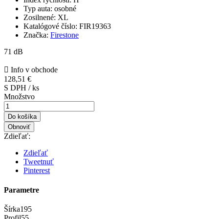
Typ auta:
osobné
Zosilnené:
XL
Katalógové číslo:
FIR19363
Značka:
Firestone
71 dB

Info v obchode
128,51 €
S DPH / ks
Množstvo
Do košíka
Zdieľať:
Zdieľať
Tweetnuť
Pinterest
Parametre
Šírka
195
Profil
55