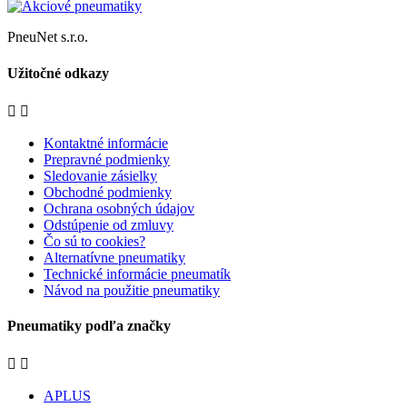
PneuNet s.r.o.
Užitočné odkazy


Kontaktné informácie
Prepravné podmienky
Sledovanie zásielky
Obchodné podmienky
Ochrana osobných údajov
Odstúpenie od zmluvy
Čo sú to cookies?
Alternatívne pneumatiky
Technické informácie pneumatík
Návod na použitie pneumatiky
Pneumatiky podľa značky


APLUS