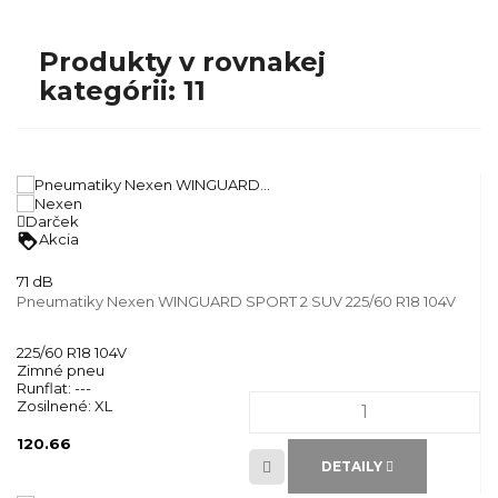
Produkty v rovnakej
kategórii: 11
Darček
loyalty
Akcia
71 dB
Pneumatiky Nexen WINGUARD SPORT 2 SUV 225/60 R18 104V
225/60 R18 104V
Zimné pneu
Runflat:
---
Zosilnené:
XL
120.66
DETAILY