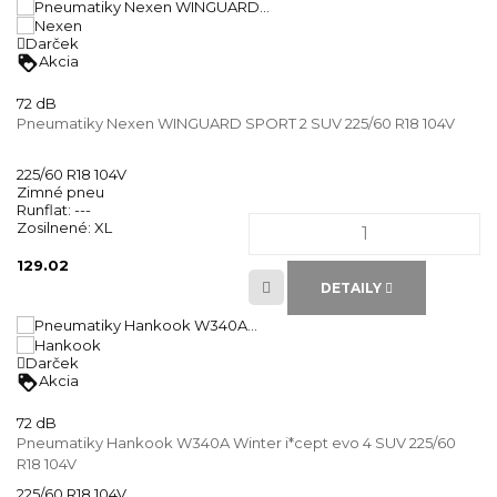
Darček
loyalty
Akcia
72 dB
Pneumatiky Nexen WINGUARD SPORT 2 SUV 225/60 R18 104V
225/60 R18 104V
Zimné pneu
Runflat:
---
Zosilnené:
XL
129.02
DETAILY
Darček
loyalty
Akcia
72 dB
Pneumatiky Hankook W340A Winter i*cept evo 4 SUV 225/60
R18 104V
225/60 R18 104V