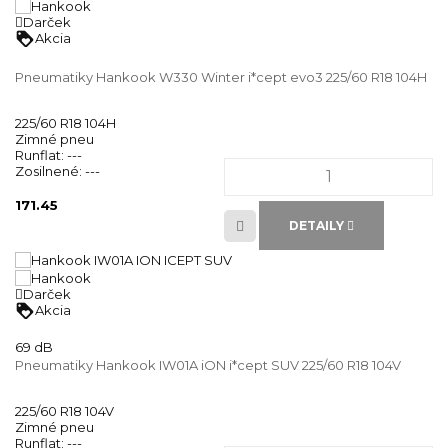
Darček
loyalty
Akcia
Pneumatiky Hankook W330 Winter i*cept evo3 225/60 R18 104H
225/60 R18 104H
Zimné pneu
Runflat:
---
Zosilnené:
---
171.45
DETAILY
Darček
loyalty
Akcia
69 dB
Pneumatiky Hankook IW01A iON i*cept SUV 225/60 R18 104V
225/60 R18 104V
Zimné pneu
Runflat:
---