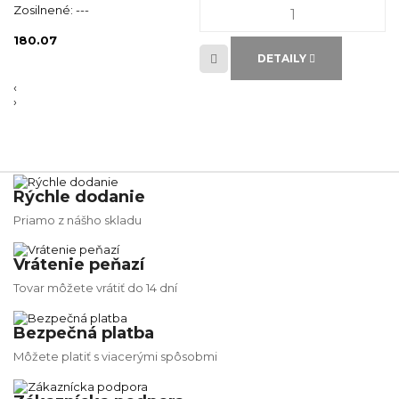
Zosilnené:
---
180.07
DETAILY
‹
›
Rýchle dodanie
Priamo z nášho skladu
Vrátenie peňazí
Tovar môžete vrátiť do 14 dní
Bezpečná platba
Môžete platiť s viacerými spôsobmi