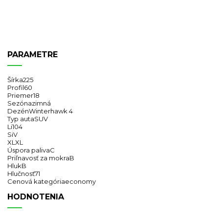
PARAMETRE
Šírka
225
Profil
60
Priemer
18
Sezóna
zimná
Dezén
Winterhawk 4
Typ auta
SUV
Li
104
Si
V
XL
XL
Úspora paliva
C
Priľnavosť za mokra
B
Hluk
B
Hlučnosť
71
Cenová kategória
economy
HODNOTENIA