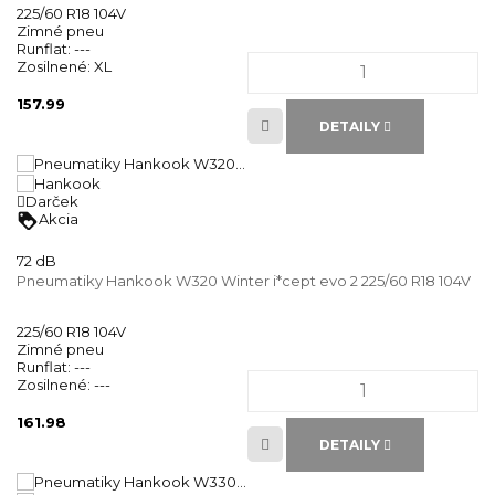
225/60 R18 104V
Zimné pneu
Runflat:
---
Zosilnené:
XL
157.99
DETAILY
Darček
loyalty
Akcia
72 dB
Pneumatiky Hankook W320 Winter i*cept evo 2 225/60 R18 104V
225/60 R18 104V
Zimné pneu
Runflat:
---
Zosilnené:
---
161.98
DETAILY