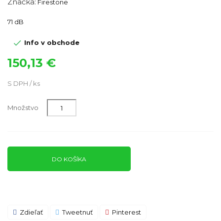
Značka:
Firestone
71 dB

Info v obchode
150,13 €
S DPH / ks
Množstvo
DO KOŠÍKA
Zdieľať
Tweetnuť
Pinterest