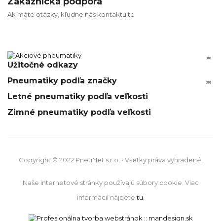
Zákaznícka podpora
Ak máte otázky, kľudne nás kontaktujte


Užitočné odkazy
Pneumatiky podľa značky






Letné pneumatiky podľa veľkosti
Zimné pneumatiky podľa veľkosti
Copyright © 2022 PneuNet s.r.o. • Všetky práva vyhradené.
Naše internetové stránky používajú súbory cookie. Viac
informácií nájdete
tu
.