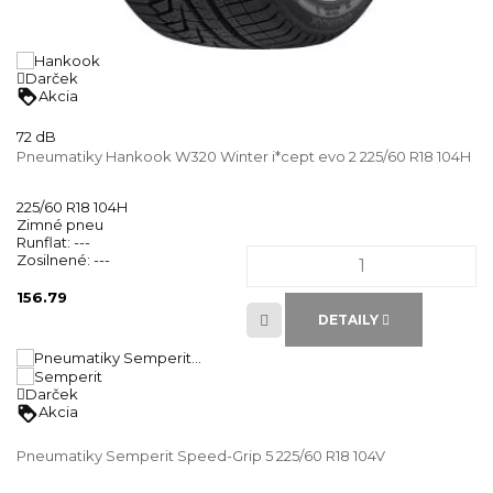
Darček
loyalty
Akcia
72 dB
Pneumatiky Hankook W320 Winter i*cept evo 2 225/60 R18 104H
225/60 R18 104H
Zimné pneu
Runflat:
---
Zosilnené:
---
156.79
DETAILY
Darček
loyalty
Akcia
Pneumatiky Semperit Speed-Grip 5 225/60 R18 104V