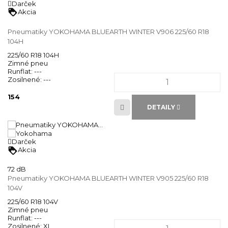
Darček
loyalty
Akcia
Pneumatiky YOKOHAMA BLUEARTH WINTER V906 225/60 R18
104H
225/60 R18 104H
Zimné pneu
Runflat:
---
Zosilnené:
---
154
DETAILY
Darček
loyalty
Akcia
72 dB
Pneumatiky YOKOHAMA BLUEARTH WINTER V905 225/60 R18
104V
225/60 R18 104V
Zimné pneu
Runflat:
---
Zosilnené:
XL