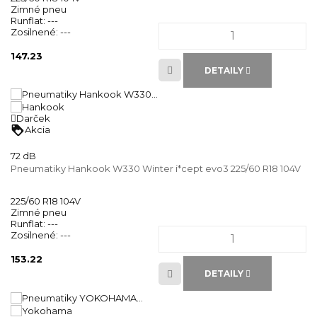
Zimné pneu
Runflat:
---
Zosilnené:
---
147.23
DETAILY
Darček
loyalty
Akcia
72 dB
Pneumatiky Hankook W330 Winter i*cept evo3 225/60 R18 104V
225/60 R18 104V
Zimné pneu
Runflat:
---
Zosilnené:
---
153.22
DETAILY