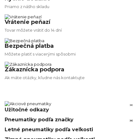
Priamo z nášho skladu
Vrátenie peňazí
Tovar môžete vrátiť do 14 dní
Bezpečná platba
Môžete platiť s viacerými spôsobmi
Zákaznícka podpora
Ak máte otázky, kľudne nás kontaktujte


Užitočné odkazy
Pneumatiky podľa značky






Letné pneumatiky podľa veľkosti