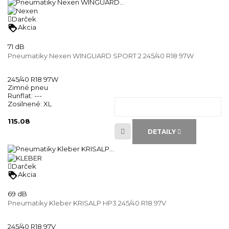
Darček
loyalty
Akcia
71 dB
Pneumatiky Nexen WINGUARD SPORT 2 245/40 R18 97W
245/40 R18 97W
Zimné pneu
Runflat:
---
Zosilnené:
XL
115.08
DETAILY
Darček
loyalty
Akcia
69 dB
Pneumatiky Kleber KRISALP HP3 245/40 R18 97V
245/40 R18 97V