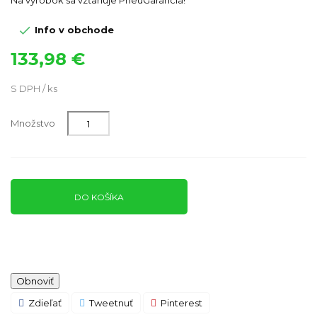

Info v obchode
133,98 €
S DPH / ks
Množstvo
DO KOŠÍKA
Zdieľať
Tweetnuť
Pinterest