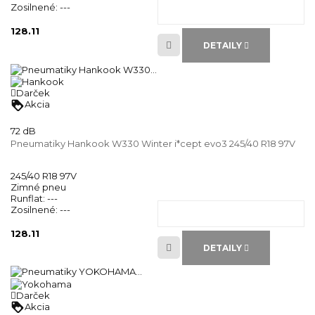
Zosilnené:
---
128.11
DETAILY
Darček
loyalty
Akcia
72 dB
Pneumatiky Hankook W330 Winter i*cept evo3 245/40 R18 97V
245/40 R18 97V
Zimné pneu
Runflat:
---
Zosilnené:
---
128.11
DETAILY
Darček
loyalty
Akcia