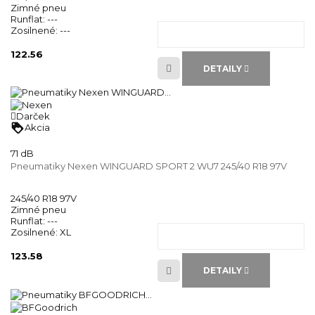
Zimné pneu
Runflat:
---
Zosilnené:
---
122.56
DETAILY
Darček
loyalty
Akcia
71 dB
Pneumatiky Nexen WINGUARD SPORT 2 WU7 245/40 R18 97V
245/40 R18 97V
Zimné pneu
Runflat:
---
Zosilnené:
XL
123.58
DETAILY