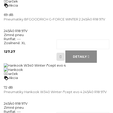
Darček
loyalty
Akcia
69 dB
Pneumatiky BFGOODRICH G-FORCE WINTER 2 245/40 R18 97V
245/40 R18 97V
Zimné pneu
Runflat:
---
Zosilnené:
XL
127.27
DETAILY
Darček
loyalty
Akcia
72 dB
Pneumatiky Hankook W340 Winter i*cept evo 4 245/40 R18 97V
245/40 R18 97V
Zimné pneu
Runflat:
---