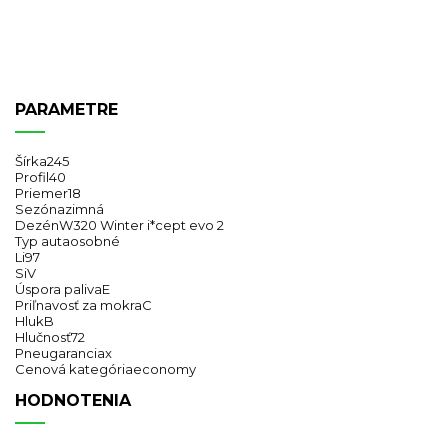
PARAMETRE
Šírka
245
Profil
40
Priemer
18
Sezóna
zimná
Dezén
W320 Winter i*cept evo 2
Typ auta
osobné
Li
97
Si
V
Úspora paliva
E
Priľnavosť za mokra
C
Hluk
B
Hlučnosť
72
Pneugarancia
x
Cenová kategória
economy
HODNOTENIA