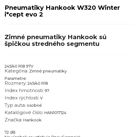
Pneumatiky Hankook W320 Winter
i*cept evo 2
Zimné pneumatiky Hankook sú
špičkou stredného segmentu
245/40 R18 97V
Kategória:
Zimné pneumatiky
Parametre:
Rozmery:
245/40 R18
Index hmotnosti:
97
Index rýchlosti:
V
Typ auta:
osobné
Katalógové číslo:
HAN1017124
Značka:
Hankook
72 dB
Na výrobok sa vzťahuje PneuGarancia!