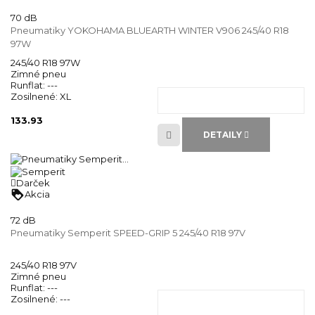
70 dB
Pneumatiky YOKOHAMA BLUEARTH WINTER V906 245/40 R18
97W
245/40 R18 97W
Zimné pneu
Runflat:
---
Zosilnené:
XL
133.93
DETAILY
Darček
loyalty
Akcia
72 dB
Pneumatiky Semperit SPEED-GRIP 5 245/40 R18 97V
245/40 R18 97V
Zimné pneu
Runflat:
---
Zosilnené:
---