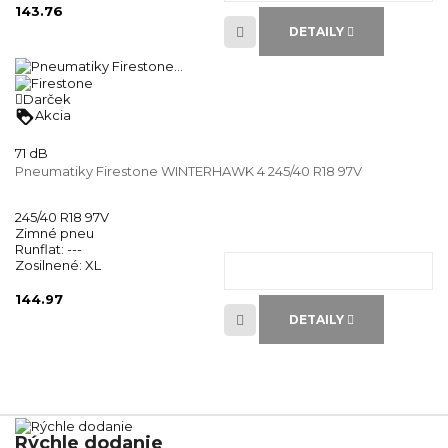
143.76
DETAILY
Darček
loyalty
Akcia
71 dB
Pneumatiky Firestone WINTERHAWK 4 245/40 R18 97V
245/40 R18 97V
Zimné pneu
Runflat:
---
Zosilnené:
XL
144.97
DETAILY
Rýchle dodanie