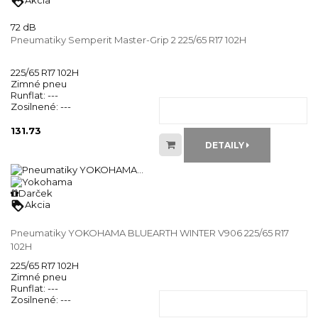
loyalty
Akcia
72 dB
Pneumatiky Semperit Master-Grip 2 225/65 R17 102H
225/65 R17 102H
Zimné pneu
Runflat:
---
Zosilnené:
---
131.73
DETAILY
Darček
loyalty
Akcia
Pneumatiky YOKOHAMA BLUEARTH WINTER V906 225/65 R17
102H
225/65 R17 102H
Zimné pneu
Runflat:
---
Zosilnené:
---