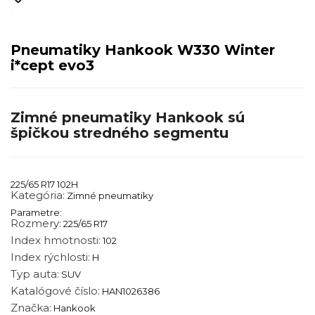
Pneumatiky Hankook W330 Winter
i*cept evo3
Zimné pneumatiky Hankook sú
špičkou stredného segmentu
225/65 R17 102H
Kategória:
Zimné pneumatiky
Parametre:
Rozmery:
225/65 R17
Index hmotnosti:
102
Index rýchlosti:
H
Typ auta:
SUV
Katalógové číslo:
HAN1026386
Značka:
Hankook