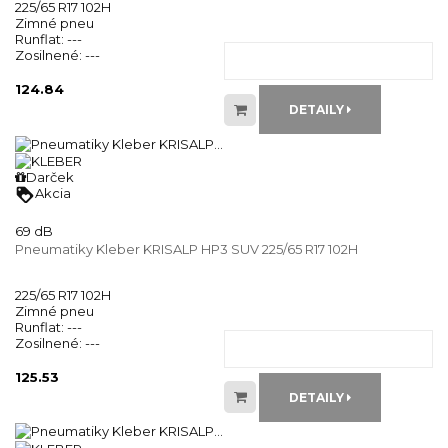
225/65 R17 102H
Zimné pneu
Runflat:
---
Zosilnené:
---
124.84
DETAILY
Darček
loyalty
Akcia
69 dB
Pneumatiky Kleber KRISALP HP3 SUV 225/65 R17 102H
225/65 R17 102H
Zimné pneu
Runflat:
---
Zosilnené:
---
125.53
DETAILY