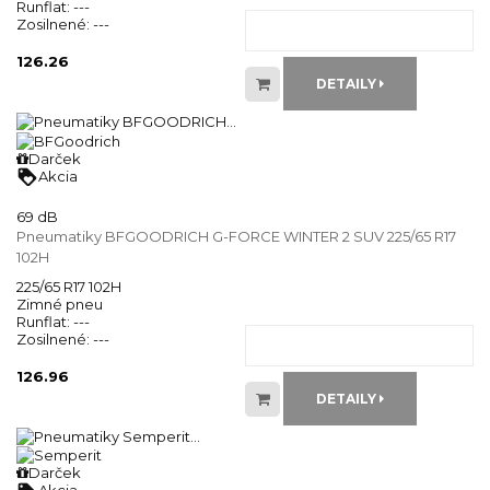
Runflat:
---
Zosilnené:
---
126.26
DETAILY
Darček
loyalty
Akcia
69 dB
Pneumatiky BFGOODRICH G-FORCE WINTER 2 SUV 225/65 R17
102H
225/65 R17 102H
Zimné pneu
Runflat:
---
Zosilnené:
---
126.96
DETAILY
Darček