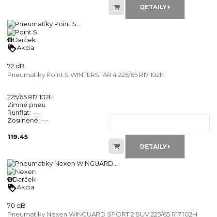
DETAILY
Darček
loyalty
Akcia
72 dB
Pneumatiky Point S WINTERSTAR 4 225/65 R17 102H
225/65 R17 102H
Zimné pneu
Runflat:
---
Zosilnené:
---
119.45
DETAILY
Darček
loyalty
Akcia
70 dB
Pneumatiky Nexen WINGUARD SPORT 2 SUV 225/65 R17 102H