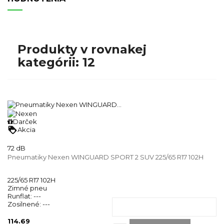
Produkty v rovnakej
kategórii: 12
Darček
loyalty
Akcia
72 dB
Pneumatiky Nexen WINGUARD SPORT 2 SUV 225/65 R17 102H
225/65 R17 102H
Zimné pneu
Runflat:
---
Zosilnené:
---
114.69