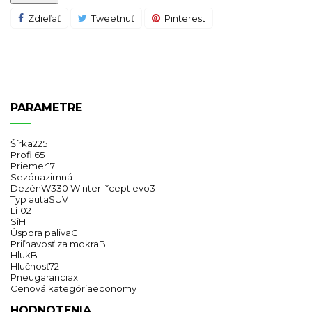
Zdieľať
Tweetnuť
Pinterest
PARAMETRE
Šírka
225
Profil
65
Priemer
17
Sezóna
zimná
Dezén
W330 Winter i*cept evo3
Typ auta
SUV
Li
102
Si
H
Úspora paliva
C
Priľnavosť za mokra
B
Hluk
B
Hlučnosť
72
Pneugarancia
x
Cenová kategória
economy
HODNOTENIA