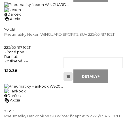
Darček
loyalty
Akcia
70 dB
Pneumatiky Nexen WINGUARD SPORT 2 SUV 225/65 R17 102T
225/65 R17 102T
Zimné pneu
Runflat:
---
Zosilnené:
---
122.38
DETAILY
Darček
loyalty
Akcia
72 dB
Pneumatiky Hankook W320 Winter i*cept evo 2 225/65 R17 102H