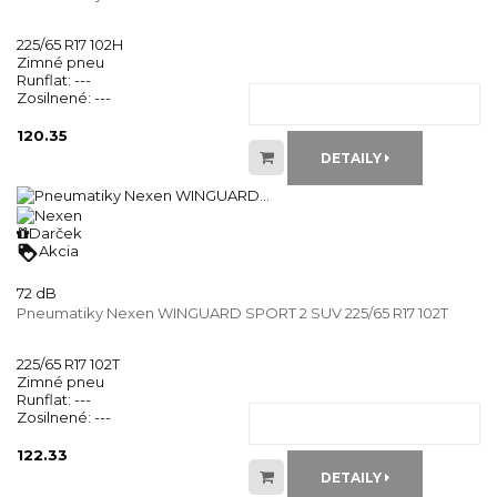
225/65 R17 102H
Zimné pneu
Runflat:
---
Zosilnené:
---
120.35
DETAILY
Darček
loyalty
Akcia
72 dB
Pneumatiky Nexen WINGUARD SPORT 2 SUV 225/65 R17 102T
225/65 R17 102T
Zimné pneu
Runflat:
---
Zosilnené:
---
122.33
DETAILY