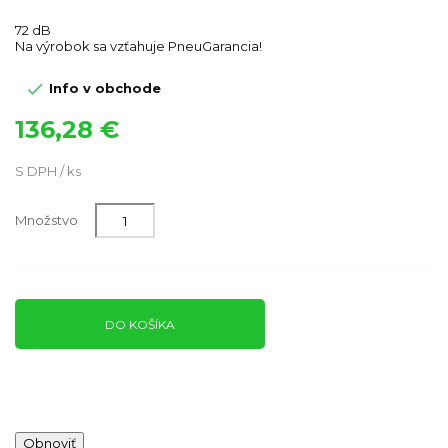
72 dB
Na výrobok sa vzťahuje PneuGarancia!

Info v obchode
136,28 €
S DPH / ks
Množstvo
DO KOŠÍKA