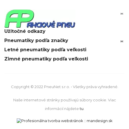


Užitočné odkazy
Pneumatiky podľa značky






Letné pneumatiky podľa veľkosti
Zimné pneumatiky podľa veľkosti
Copyright © 2022 PneuNet s.r.o. • Všetky práva vyhradené.
Naše internetové stránky používajú súbory cookie. Viac
informácií nájdete
tu
.