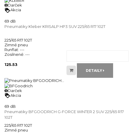
Darček
loyalty
Akcia
69 dB
Pneumatiky Kleber KRISALP HP3 SUV 225/65 R17 102T
225/65 R17 102T
Zimné pneu
Runflat:
---
Zosilnené:
---
125.53
DETAILY
Darček
loyalty
Akcia
69 dB
Pneumatiky BFGOODRICH G-FORCE WINTER 2 SUV 225/65 R17
102T
225/65 R17 102T
Zimné pneu