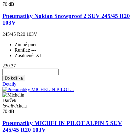
70 dB
Pneumatiky Nokian Snowproof 2 SUV 245/45 R20
103V
245/45 R20 103V
Zimné pneu
Runflat:
---
Zosilnené:
XL
230.37
Do košíka
Detaily
Darček
loyalty
Akcia
70 dB
Pneumatiky MICHELIN PILOT ALPIN 5 SUV
245/45 R20 103V