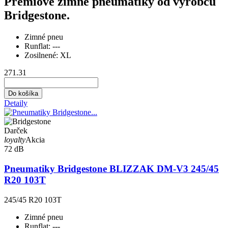
Prémiové zimné pneumatiky od výrobcu
Bridgestone.
Zimné pneu
Runflat:
---
Zosilnené:
XL
271.31
Do košíka
Detaily
Darček
loyalty
Akcia
72 dB
Pneumatiky Bridgestone BLIZZAK DM-V3 245/45
R20 103T
245/45 R20 103T
Zimné pneu
Runflat:
---