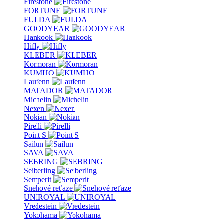
Firestone
FORTUNE
FULDA
GOODYEAR
Hankook
Hifly
KLEBER
Kormoran
KUMHO
Laufenn
MATADOR
Michelin
Nexen
Nokian
Pirelli
Point S
Sailun
SAVA
SEBRING
Seiberling
Semperit
Snehové reťaze
UNIROYAL
Vredestein
Yokohama