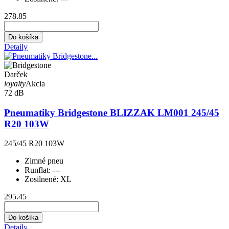
278.85
Do košíka
Detaily
Darček
loyalty
Akcia
72 dB
Pneumatiky Bridgestone BLIZZAK LM001 245/45
R20 103W
245/45 R20 103W
Zimné pneu
Runflat:
---
Zosilnené:
XL
295.45
Do košíka
Detaily