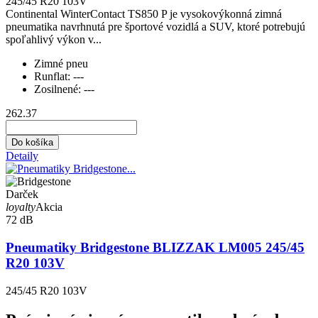
245/45 R20 103V
Continental WinterContact TS850 P je vysokovýkonná zimná
pneumatika navrhnutá pre športové vozidlá a SUV, ktoré potrebujú
spoľahlivý výkon v...
Zimné pneu
Runflat:
---
Zosilnené:
---
262.37
Do košíka
Detaily
Darček
loyalty
Akcia
72 dB
Pneumatiky Bridgestone BLIZZAK LM005 245/45
R20 103V
245/45 R20 103V