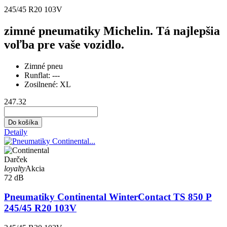
245/45 R20 103V
zimné pneumatiky Michelin. Tá najlepšia
voľba pre vaše vozidlo.
Zimné pneu
Runflat:
---
Zosilnené:
XL
247.32
Do košíka
Detaily
Darček
loyalty
Akcia
72 dB
Pneumatiky Continental WinterContact TS 850 P
245/45 R20 103V