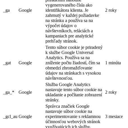
vygenerovaného čísla ako
_ga
Google
identifikátora klienta. Je
2 roky
zahrnutý v každej požiadavke
na stránku a používa sa na
výpočet údajov o
návštevníkoch, reláciách a
kampaniach pre analytické
prehľady stránok.
Tento súbor cookie je priradený
k službe Google Universal
Analytics. Používa sa na
_gat
Google
zníženie počtu žiadostí, čím sa
1 minúta
obmedzí zhromažďovanie
údajov na stránkach s vysokou
návštevnosťou.
Služba Google Analytics
nastavuje tento súbor cookie na
_ga_*
Google
2 roky
ukladanie a počítanie zobrazení
stránky.
Správca značiek Google
nastavuje súbor cookie na
_gcl_au
Google
experimentovanie s reklamnou
3 mesiace
účinnosťou webových stránok
využívajúcich ich služby.