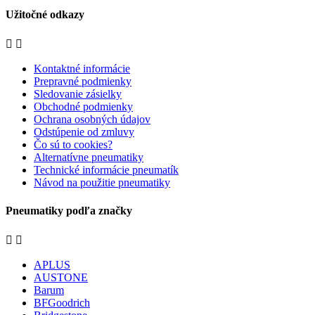
Užitočné odkazy


Kontaktné informácie
Prepravné podmienky
Sledovanie zásielky
Obchodné podmienky
Ochrana osobných údajov
Odstúpenie od zmluvy
Čo sú to cookies?
Alternatívne pneumatiky
Technické informácie pneumatík
Návod na použitie pneumatiky
Pneumatiky podľa značky


APLUS
AUSTONE
Barum
BFGoodrich