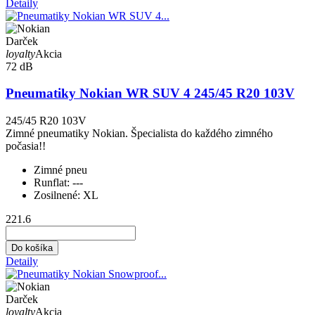
Detaily
Darček
loyalty
Akcia
72 dB
Pneumatiky Nokian WR SUV 4 245/45 R20 103V
245/45 R20 103V
Zimné pneumatiky Nokian. Špecialista do každého zimného
počasia!!
Zimné pneu
Runflat:
---
Zosilnené:
XL
221.6
Do košíka
Detaily
Darček
loyalty
Akcia