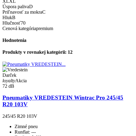
XL
XL
Úspora paliva
D
Priľnavosť za mokra
C
Hluk
B
Hlučnosť
70
Cenová kategória
premium
Hodnotenia
Produkty v rovnakej kategórii: 12
Darček
loyalty
Akcia
72 dB
Pneumatiky VREDESTEIN Wintrac Pro 245/45
R20 103V
245/45 R20 103V
Zimné pneu
Runflat:
---