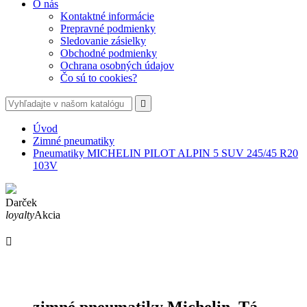
O nás
Kontaktné informácie
Prepravné podmienky
Sledovanie zásielky
Obchodné podmienky
Ochrana osobných údajov
Čo sú to cookies?

Úvod
Zimné pneumatiky
Pneumatiky MICHELIN PILOT ALPIN 5 SUV 245/45 R20
103V
Darček
loyalty
Akcia

zimné pneumatiky Michelin. Tá