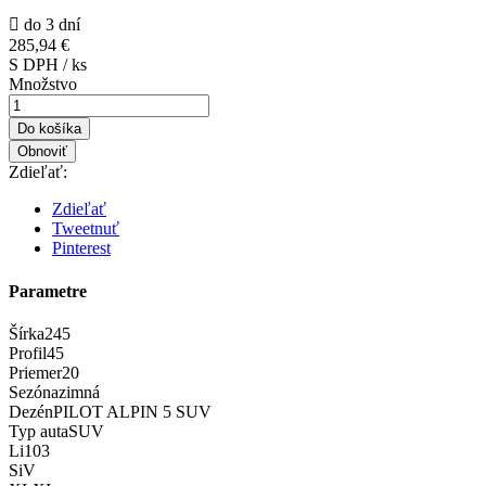

do 3 dní
285,94 €
S DPH / ks
Množstvo
Do košíka
Zdieľať:
Zdieľať
Tweetnuť
Pinterest
Parametre
Šírka
245
Profil
45
Priemer
20
Sezóna
zimná
Dezén
PILOT ALPIN 5 SUV
Typ auta
SUV
Li
103
Si
V