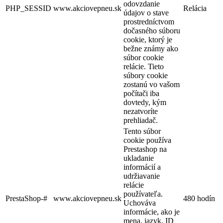
odovzdanie
PHP_SESSID
www.akciovepneu.sk
Relácia
údajov o stave
prostredníctvom
dočasného súboru
cookie, ktorý je
bežne známy ako
súbor cookie
relácie. Tieto
súbory cookie
zostanú vo vašom
počítači iba
dovtedy, kým
nezatvoríte
prehliadač.
Tento súbor
cookie používa
Prestashop na
ukladanie
informácií a
udržiavanie
relácie
používateľa.
PrestaShop-#
www.akciovepneu.sk
480 hodín
Uchováva
informácie, ako je
mena, jazyk, ID