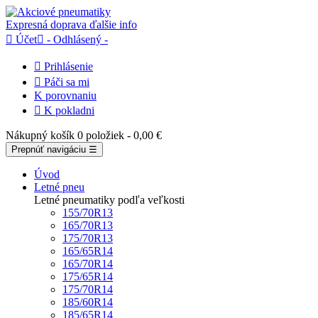
Expresná doprava
ďalšie info

Účet

- Odhlásený -

Prihlásenie

Páči sa mi
K porovnaniu

K pokladni
Nákupný košík
0 položiek
- 0,00 €
Prepnúť navigáciu
☰
Úvod
Letné pneu
Letné pneumatiky podľa veľkosti
155/70R13
165/70R13
175/70R13
165/65R14
165/70R14
175/65R14
175/70R14
185/60R14
185/65R14