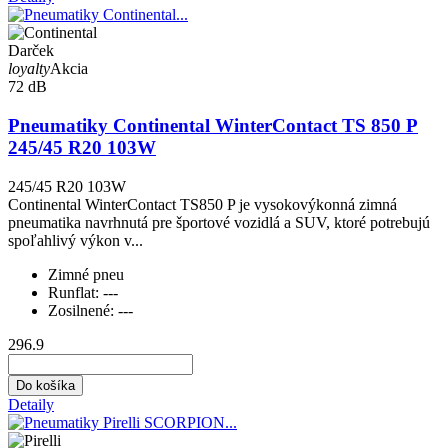
Darček
loyalty
Akcia
72 dB
Pneumatiky Continental WinterContact TS 850 P
245/45 R20 103W
245/45 R20 103W
Continental WinterContact TS850 P je vysokovýkonná zimná
pneumatika navrhnutá pre športové vozidlá a SUV, ktoré potrebujú
spoľahlivý výkon v...
Zimné pneu
Runflat:
---
Zosilnené:
---
296.9
Do košíka
Detaily