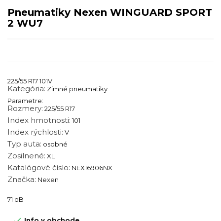
Pneumatiky Nexen WINGUARD SPORT
2 WU7
225/55 R17 101V
Kategória:
Zimné pneumatiky
Parametre:
Rozmery:
225/55 R17
Index hmotnosti:
101
Index rýchlosti:
V
Typ auta:
osobné
Zosilnené:
XL
Katalógové číslo:
NEX16906NX
Značka:
Nexen
71 dB

Info v obchode