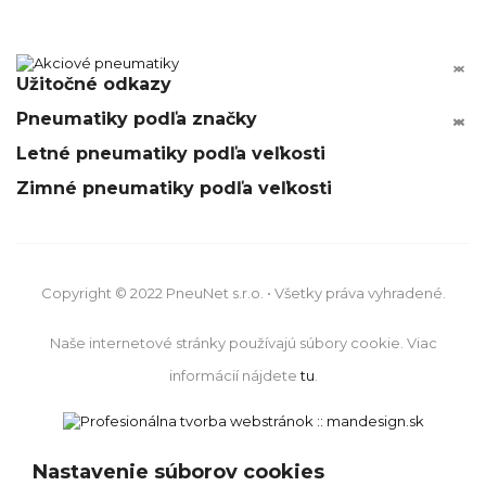


Užitočné odkazy
Pneumatiky podľa značky






Letné pneumatiky podľa veľkosti
Zimné pneumatiky podľa veľkosti
Copyright © 2022 PneuNet s.r.o. • Všetky práva vyhradené.
Naše internetové stránky používajú súbory cookie. Viac
informácií nájdete
tu
.
Nastavenie súborov cookies