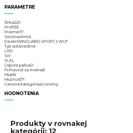
PARAMETRE
Šírka
225
Profil
55
Priemer
17
Sezóna
zimná
Dezén
WINGUARD SPORT 2 WU7
Typ auta
osobné
Li
101
Si
V
XL
XL
Úspora paliva
D
Priľnavosť za mokra
B
Hluk
B
Hlučnosť
71
Cenová kategória
economy
HODNOTENIA
Produkty v rovnakej
kategórii: 12