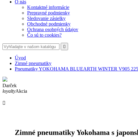
O nás
Kontaktné informácie
Prepravné podmienky
Sledovanie zásielky
Obchodné podmienky
Ochrana osobných údajov
Čo sú to cookies?

Úvod
Zimné pneumatiky
Pneumatiky YOKOHAMA BLUEARTH WINTER V905 225/
Darček
loyalty
Akcia

Zimné pneumatiky Yokohama s japonsk