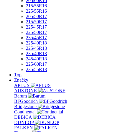
205/60R16
215/55R16
225/55R16
205/50R17
215/50R17
225/45R17
225/50R17
235/45R17
225/40R18
225/45R18
235/40R18
245/40R18
225/60R17
235/55R18
Top
Značky
APLUS
AUSTONE
Barum
BFGoodrich
Bridgestone
Continental
DEBICA
DUNLOP
FALKEN