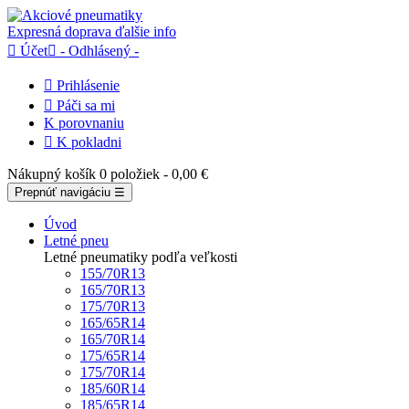
Expresná doprava
ďalšie info

Účet

- Odhlásený -

Prihlásenie

Páči sa mi
K porovnaniu

K pokladni
Nákupný košík
0 položiek
- 0,00 €
Prepnúť navigáciu
☰
Úvod
Letné pneu
Letné pneumatiky podľa veľkosti
155/70R13
165/70R13
175/70R13
165/65R14
165/70R14
175/65R14
175/70R14
185/60R14
185/65R14