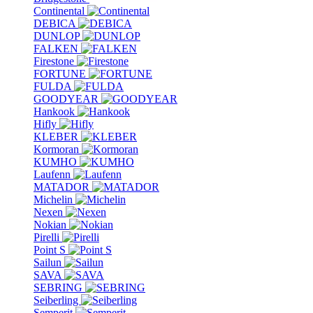
Continental
DEBICA
DUNLOP
FALKEN
Firestone
FORTUNE
FULDA
GOODYEAR
Hankook
Hifly
KLEBER
Kormoran
KUMHO
Laufenn
MATADOR
Michelin
Nexen
Nokian
Pirelli
Point S
Sailun
SAVA
SEBRING
Seiberling
Semperit