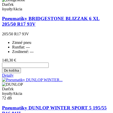
Darček
loyalty
Akcia
Pneumatiky BRIDGESTONE BLIZZAK 6 XL
205/50 R17 93V
205/50 R17 93V
Zimné pneu
Runflat:
---
Zosilnené:
---
140,30 €
Do košíka
Detaily
Darček
loyalty
Akcia
72 dB
Pneumatiky DUNLOP WINTER SPORT 5 195/55