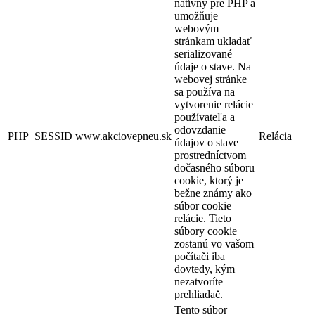
natívny pre PHP a
umožňuje
webovým
stránkam ukladať
serializované
údaje o stave. Na
webovej stránke
sa používa na
vytvorenie relácie
používateľa a
odovzdanie
PHP_SESSID
www.akciovepneu.sk
Relácia
údajov o stave
prostredníctvom
dočasného súboru
cookie, ktorý je
bežne známy ako
súbor cookie
relácie. Tieto
súbory cookie
zostanú vo vašom
počítači iba
dovtedy, kým
nezatvoríte
prehliadač.
Tento súbor