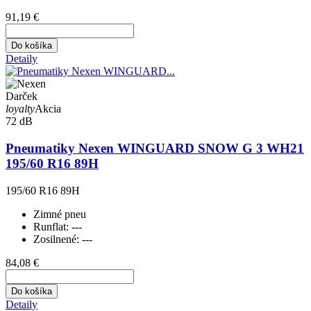
91,19 €
Do košíka
Detaily
Darček
loyalty
Akcia
72 dB
Pneumatiky Nexen WINGUARD SNOW G 3 WH21
195/60 R16 89H
195/60 R16 89H
Zimné pneu
Runflat:
---
Zosilnené:
---
84,08 €
Do košíka
Detaily