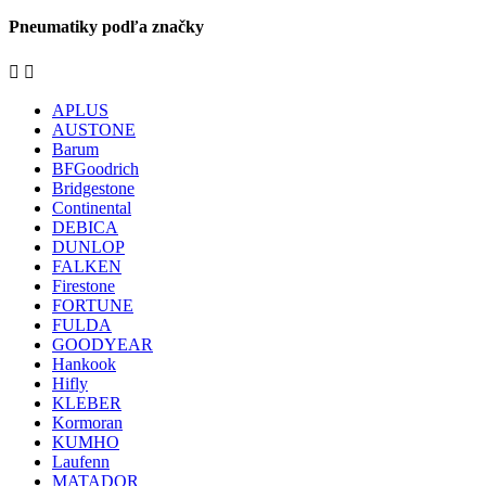
Pneumatiky podľa značky


APLUS
AUSTONE
Barum
BFGoodrich
Bridgestone
Continental
DEBICA
DUNLOP
FALKEN
Firestone
FORTUNE
FULDA
GOODYEAR
Hankook
Hifly
KLEBER
Kormoran
KUMHO
Laufenn
MATADOR