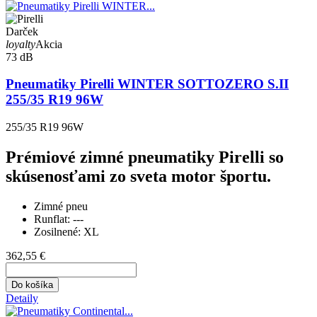
Darček
loyalty
Akcia
73 dB
Pneumatiky Pirelli WINTER SOTTOZERO S.II
255/35 R19 96W
255/35 R19 96W
Prémiové zimné pneumatiky Pirelli so
skúsenosťami zo sveta motor športu.
Zimné pneu
Runflat:
---
Zosilnené:
XL
362,55 €
Do košíka
Detaily