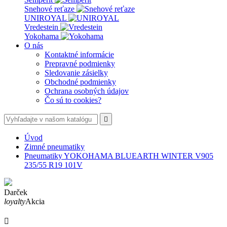
Snehové reťaze
UNIROYAL
Vredestein
Yokohama
O nás
Kontaktné informácie
Prepravné podmienky
Sledovanie zásielky
Obchodné podmienky
Ochrana osobných údajov
Čo sú to cookies?

Úvod
Zimné pneumatiky
Pneumatiky YOKOHAMA BLUEARTH WINTER V905
235/55 R19 101V
Darček
loyalty
Akcia
