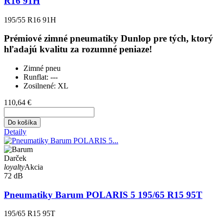
R16 91H
195/55 R16 91H
Prémiové zimné pneumatiky Dunlop pre tých, ktorý
hľadajú kvalitu za rozumné peniaze!
Zimné pneu
Runflat:
---
Zosilnené:
XL
110,64 €
Do košíka
Detaily
Darček
loyalty
Akcia
72 dB
Pneumatiky Barum POLARIS 5 195/65 R15 95T
195/65 R15 95T