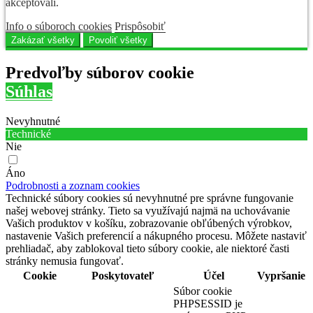
akceptovali.
Info o súboroch cookies
Prispôsobiť
Zakázať všetky
Povoliť všetky
Predvoľby súborov cookie
Súhlas
Nevyhnutné
Technické
Nie
Áno
Podrobnosti a zoznam cookies
Technické súbory cookies sú nevyhnutné pre správne fungovanie
našej webovej stránky. Tieto sa využívajú najmä na uchovávanie
Vašich produktov v košíku, zobrazovanie obľúbených výrobkov,
nastavenie Vašich preferencií a nákupného procesu. Môžete nastaviť
prehliadač, aby zablokoval tieto súbory cookie, ale niektoré časti
stránky nemusia fungovať.
Cookie
Poskytovateľ
Účel
Vypršanie
Súbor cookie
PHPSESSID je