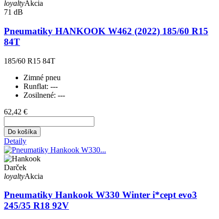
loyalty
Akcia
71 dB
Pneumatiky HANKOOK W462 (2022) 185/60 R15
84T
185/60 R15 84T
Zimné pneu
Runflat:
---
Zosilnené:
---
62,42 €
Do košíka
Detaily
Darček
loyalty
Akcia
Pneumatiky Hankook W330 Winter i*cept evo3
245/35 R18 92V