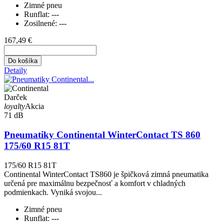
Zimné pneu
Runflat:
---
Zosilnené:
---
167,49 €
Do košíka
Detaily
Darček
loyalty
Akcia
71 dB
Pneumatiky Continental WinterContact TS 860
175/60 R15 81T
175/60 R15 81T
Continental WinterContact TS860 je špičková zimná pneumatika
určená pre maximálnu bezpečnosť a komfort v chladných
podmienkach. Vyniká svojou...
Zimné pneu
Runflat:
---