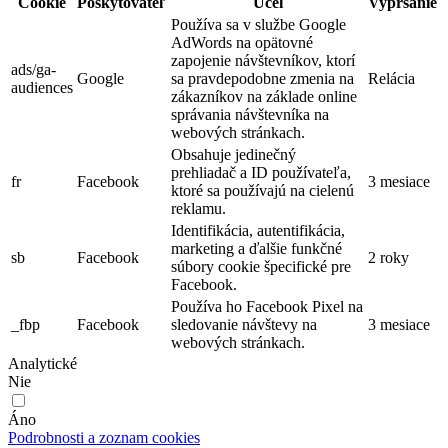
Cookie
Poskytovateľ
Účel
Vypršanie
Používa sa v službe Google
AdWords na opätovné
zapojenie návštevníkov, ktorí
ads/ga-
Google
sa pravdepodobne zmenia na
Relácia
audiences
zákazníkov na základe online
správania návštevníka na
webových stránkach.
Obsahuje jedinečný
prehliadač a ID používateľa,
fr
Facebook
3 mesiace
ktoré sa používajú na cielenú
reklamu.
Identifikácia, autentifikácia,
marketing a ďalšie funkčné
sb
Facebook
2 roky
súbory cookie špecifické pre
Facebook.
Používa ho Facebook Pixel na
_fbp
Facebook
sledovanie návštevy na
3 mesiace
webových stránkach.
Analytické
Nie
Áno
Podrobnosti a zoznam cookies