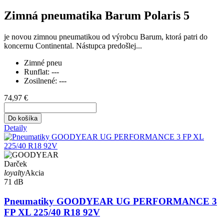
Zimná pneumatika Barum Polaris 5
je novou zimnou pneumatikou od výrobcu Barum, ktorá patri do
koncernu Continental. Nástupca predošlej...
Zimné pneu
Runflat:
---
Zosilnené:
---
74,97 €
Do košíka
Detaily
Darček
loyalty
Akcia
71 dB
Pneumatiky GOODYEAR UG PERFORMANCE 3
FP XL 225/40 R18 92V