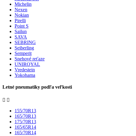
Michelin
Nexen
Nokian
Pirelli
Point S
Sailun
SAVA
SEBRING
Seiberling
Semperit
Snehové reťaze
UNIROYAL
Vredestein
Yokohama
Letné pneumatiky podľa veľkosti


155/70R13
165/70R13
175/70R13
165/65R14
165/70R14