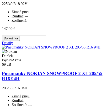
225/40 R18 92V
Zimné pneu
Runflat:
---
Zosilnené:
---
147,09 €
Do košíka
Detaily
Darček
loyalty
Akcia
69 dB
Pneumatiky NOKIAN SNOWPROOF 2 XL 205/55
R16 94H
205/55 R16 94H
Zimné pneu
Runflat:
---
Zosilnené:
---