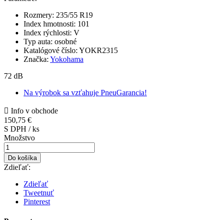
Rozmery:
235/55 R19
Index hmotnosti:
101
Index rýchlosti:
V
Typ auta:
osobné
Katalógové číslo:
YOKR2315
Značka:
Yokohama
72 dB
Na výrobok sa vzťahuje PneuGarancia!

Info v obchode
150,75 €
S DPH / ks
Množstvo
Do košíka
Zdieľať:
Zdieľať
Tweetnuť
Pinterest