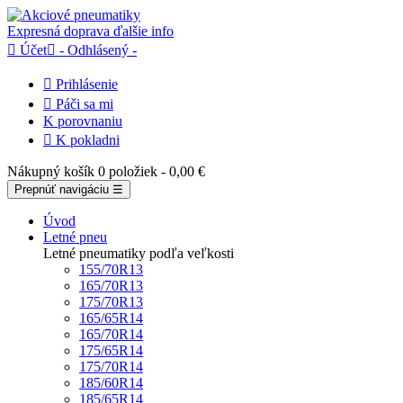
Expresná doprava
ďalšie info

Účet

- Odhlásený -

Prihlásenie

Páči sa mi
K porovnaniu

K pokladni
Nákupný košík
0 položiek
- 0,00 €
Prepnúť navigáciu
☰
Úvod
Letné pneu
Letné pneumatiky podľa veľkosti
155/70R13
165/70R13
175/70R13
165/65R14
165/70R14
175/65R14
175/70R14
185/60R14
185/65R14