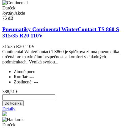
Darček
loyalty
Akcia
75 dB
Pneumatiky Continental WinterContact TS 860 S
315/35 R20 110V
315/35 R20 110V
Continental WinterContact TS860 je špičková zimná pneumatika
určená pre maximálnu bezpečnosť a komfort v chladných
podmienkach. Vyniká svojou...
Zimné pneu
Runflat:
---
Zosilnené:
---
388,51 €
Do košíka
Detaily
Darček