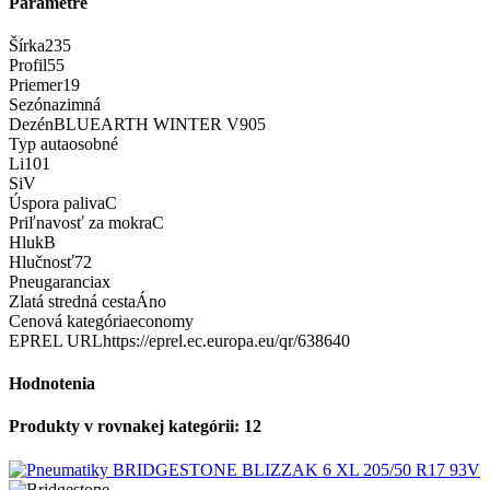
Parametre
Šírka
235
Profil
55
Priemer
19
Sezóna
zimná
Dezén
BLUEARTH WINTER V905
Typ auta
osobné
Li
101
Si
V
Úspora paliva
C
Priľnavosť za mokra
C
Hluk
B
Hlučnosť
72
Pneugarancia
x
Zlatá stredná cesta
Áno
Cenová kategória
economy
EPREL URL
https://eprel.ec.europa.eu/qr/638640
Hodnotenia
Produkty v rovnakej kategórii: 12