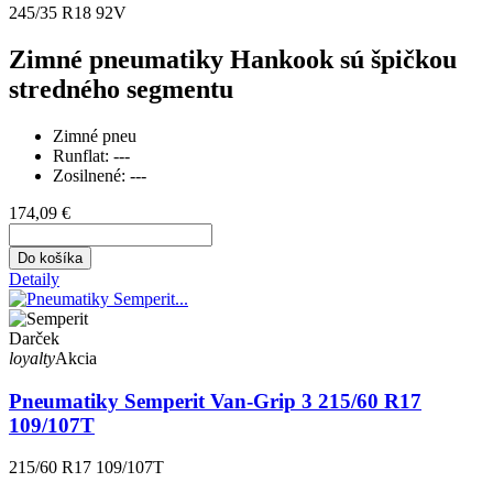
245/35 R18 92V
Zimné pneumatiky Hankook sú špičkou
stredného segmentu
Zimné pneu
Runflat:
---
Zosilnené:
---
174,09 €
Do košíka
Detaily
Darček
loyalty
Akcia
Pneumatiky Semperit Van-Grip 3 215/60 R17
109/107T
215/60 R17 109/107T