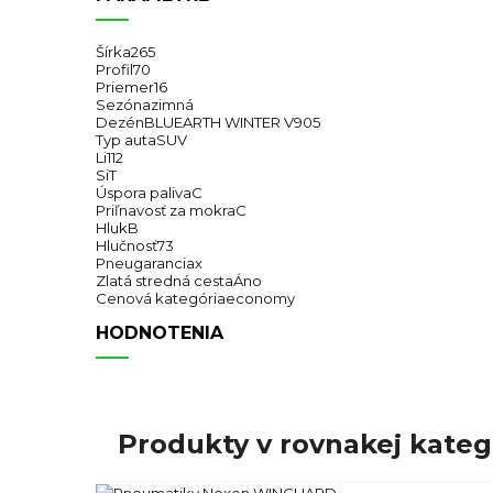
Šírka
265
Profil
70
Priemer
16
Sezóna
zimná
Dezén
BLUEARTH WINTER V905
Typ auta
SUV
Li
112
Si
T
Úspora paliva
C
Priľnavosť za mokra
C
Hluk
B
Hlučnosť
73
Pneugarancia
x
Zlatá stredná cesta
Áno
Cenová kategória
economy
HODNOTENIA
Produkty v rovnakej kategó