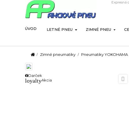
Expresná 
ÚVOD
LETNÉ PNEU
ZIMNÉ PNEU
C
Zimné pneumatiky
Pneumatiky YOKOHAMA BL
Darček

loyalty
Akcia