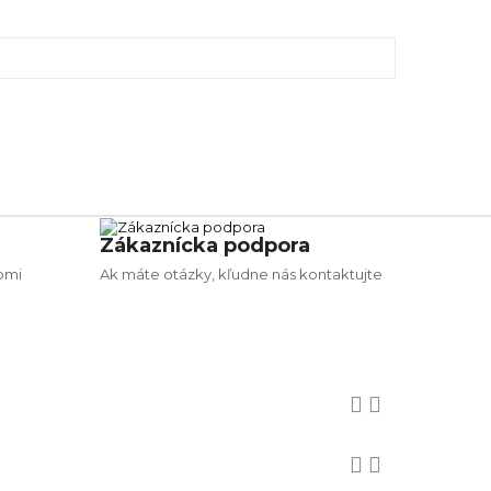
Zákaznícka podpora
bmi
Ak máte otázky, kľudne nás kontaktujte



