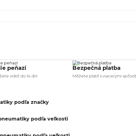
154.54
ie peňazí
Bezpečná platba
ete vrátiť do 14 dní
Môžete platiť s viacerými spôso
tiky podľa značky
pneumatiky podľa veľkosti
pneumatiky podľa veľkosti