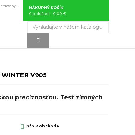
Odhlásený -
NÁKUPNÝ KOŠÍK
0 položiek
- 0,00 €

 WINTER V905
kou precíznosťou. Test zimných

Info v obchode