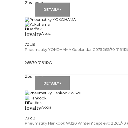
Zosilnené:
---
DETAILY
Darček
loyalty
Akcia
72 dB
Pneumatiky YOKOHAMA Geolandar G075 265/70 R16 11
265/70 R16 112Q
Zimné pneu
Runflat:
---
Zosilnené:
---
DETAILY
Darček
loyalty
Akcia
73 dB
Pneumatiky Hankook W320 Winter i*cept evo 2 265/70 R