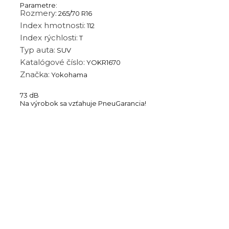
Parametre:
Rozmery:
265/70 R16
Index hmotnosti:
112
Index rýchlosti:
T
Typ auta:
SUV
Katalógové číslo:
YOKR1670
Značka:
Yokohama
73 dB
Na výrobok sa vzťahuje PneuGarancia!