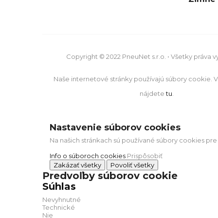
Copyright © 2022 PneuNet s.r.o. • Všetky práva 
Naše internetové stránky používajú súbory cookie. V
nájdete
tu
.
Nastavenie súborov cookies
Na našich stránkach sú používané súbory cookies pre
Info o súboroch cookies
Prispôsobiť
Zakázať všetky
Povoliť všetky
Predvoľby súborov cookie
Súhlas
Nevyhnutné
Technické
Nie