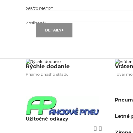
265/70 R16 112T
Zimné pneu
Runflat:
---
Zosilnené:
---
DETAILY
Rýchle dodanie
Vráten
Priamo z nášho skladu
Tovar môž
Pneuma
Letné 
Užitočné odkazy


Zimné 