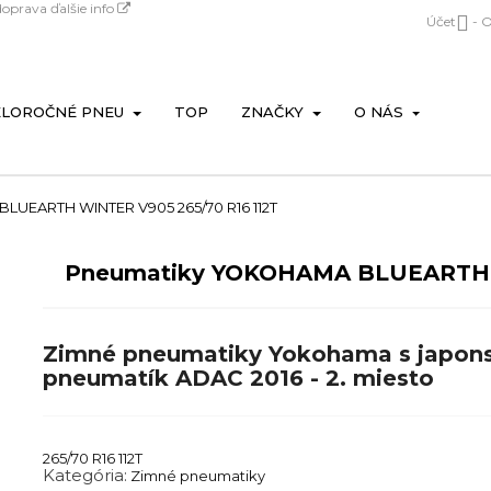
doprava
ďalšie info

Účet
- 
ELOROČNÉ PNEU
TOP
ZNAČKY
O NÁS
UEARTH WINTER V905 265/70 R16 112T
Pneumatiky YOKOHAMA BLUEARTH
Zimné pneumatiky Yokohama s japons
pneumatík ADAC 2016 - 2. miesto
265/70 R16 112T
Kategória:
Zimné pneumatiky