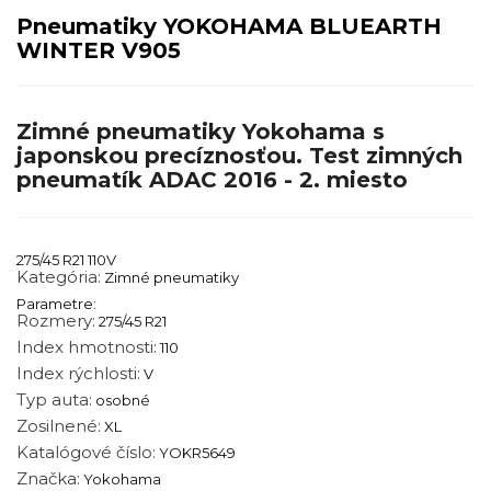
Pneumatiky YOKOHAMA BLUEARTH
WINTER V905
Zimné pneumatiky Yokohama s
japonskou precíznosťou. Test zimných
pneumatík ADAC 2016 - 2. miesto
275/45 R21 110V
Kategória:
Zimné pneumatiky
Parametre:
Rozmery:
275/45 R21
Index hmotnosti:
110
Index rýchlosti:
V
Typ auta:
osobné
Zosilnené:
XL
Katalógové číslo:
YOKR5649
Značka:
Yokohama