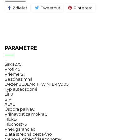
Zdieľať
Tweetnuť
Pinterest
PARAMETRE
Šírka
275
Profil
45
Priemer
21
Sezóna
zimná
Dezén
BLUEARTH WINTER V905
Typ auta
osobné
Li
110
Si
V
XL
XL
Úspora paliva
C
Priľnavosť za mokra
C
Hluk
B
Hlučnosť
73
Pneugarancia
x
Zlatá stredná cesta
Áno
Cenová kategória
economy