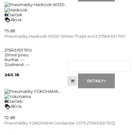
Darček
loyalty
Akcia
75 dB
Pneumatiky Hankook W330 Winter i*cept evo3 275/45 R21 110V
275/45 R21 110V
Zimné pneu
Runflat:
---
Zosilnené:
---
260.18
DETAILY
Darček
loyalty
Akcia
72 dB
Pneumatiky YOKOHAMA Geolandar G075 275/45 R21 110Q