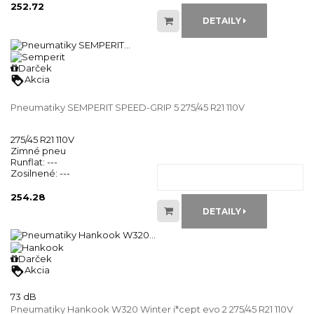
252.72
DETAILY
Darček
loyalty
Akcia
Pneumatiky SEMPERIT SPEED-GRIP 5 275/45 R21 110V
275/45 R21 110V
Zimné pneu
Runflat:
---
Zosilnené:
---
254.28
DETAILY
Darček
loyalty
Akcia
73 dB
Pneumatiky Hankook W320 Winter i*cept evo 2 275/45 R21 110V