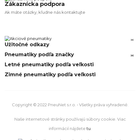
Zákaznícka podpora
Ak máte otázky, kľudne nás kontaktujte


Užitočné odkazy
Pneumatiky podľa značky






Letné pneumatiky podľa veľkosti
Zimné pneumatiky podľa veľkosti
Copyright © 2022 PneuNet s.r.o. • Všetky práva vyhradené.
Naše internetové stránky používajú súbory cookie. Viac
informácií nájdete
tu
.