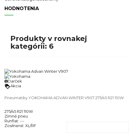
HODNOTENIA
Produkty v rovnakej
kategórii: 6
Darček
loyalty
Akcia
Pneumatiky YOKOHAMA ADVAN WINTER V907 275/45 R21 110W
275/45 R21 110W
Zimné pneu
Runflat:
---
Zosilnené:
XL/RF