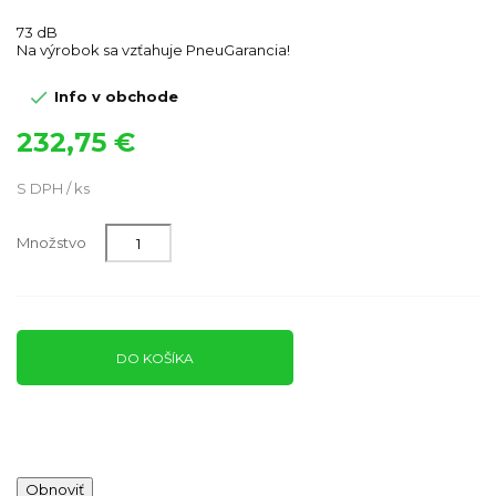
73 dB
Na výrobok sa vzťahuje PneuGarancia!

Info v obchode
232,75 €
S DPH / ks
Množstvo
DO KOŠÍKA