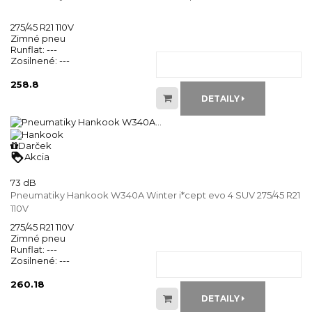
275/45 R21 110V
Zimné pneu
Runflat:
---
Zosilnené:
---
258.8
DETAILY
Darček
loyalty
Akcia
73 dB
Pneumatiky Hankook W340A Winter i*cept evo 4 SUV 275/45 R21
110V
275/45 R21 110V
Zimné pneu
Runflat:
---
Zosilnené:
---
260.18
DETAILY