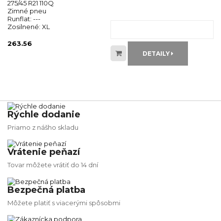
275/45 R21 110Q
Zimné pneu
Runflat:
---
Zosilnené:
XL
263.56
DETAILY
Rýchle dodanie
Priamo z nášho skladu
Vrátenie peňazí
Tovar môžete vrátiť do 14 dní
Bezpečná platba
Môžete platiť s viacerými spôsobmi