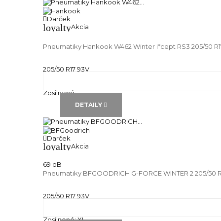
Darček
loyalty
Akcia
Pneumatiky Hankook W462 Winter i*cept RS3 205/50 R1
205/50 R17 93V
Zimné pneu
Runflat:
---
Zosilnené:
---
DETAILY
Darček
loyalty
Akcia
69 dB
Pneumatiky BFGOODRICH G-FORCE WINTER 2 205/50 R
205/50 R17 93V
Zimné pneu
Runflat:
---
Zosilnené:
XL