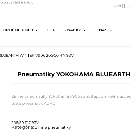
doprava
ďalšie info

Účet
- 
ELOROČNÉ PNEU
TOP
ZNAČKY
O NÁS
UEARTH WINTER V906 205/50 R17 93V
Pneumatiky YOKOHAMA BLUEARTH
Zimné pneumatiky Yokohama V906 sú nástupcom veľmi úspešné
teste pneumatík ADAC
205/50 R17 93V
Kategória:
Zimné pneumatiky