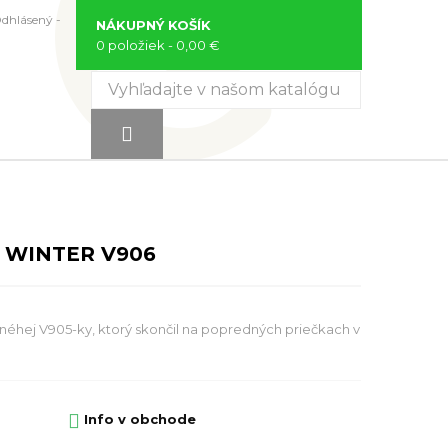
Odhlásený -
NÁKUPNÝ KOŠÍK
0 položiek
- 0,00 €

 WINTER V906
hej V905-ky, ktorý skončil na popredných priečkach v

Info v obchode