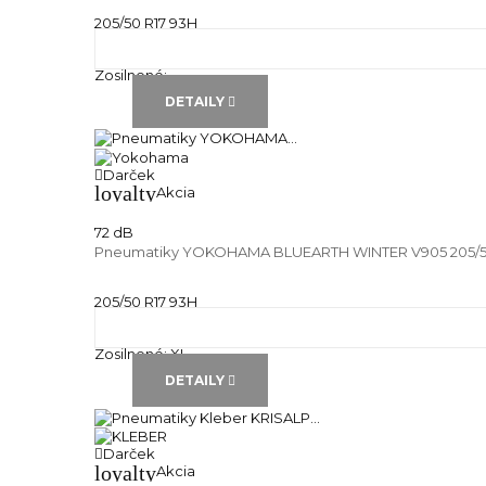
205/50 R17 93H
Zimné pneu
Runflat:
---
Zosilnené:
---
DETAILY
Darček
loyalty
Akcia
72 dB
Pneumatiky YOKOHAMA BLUEARTH WINTER V905 205/5
205/50 R17 93H
Zimné pneu
Runflat:
---
Zosilnené:
XL
DETAILY
Darček
loyalty
Akcia