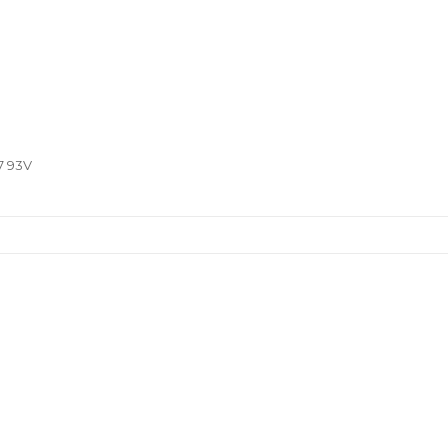
7 93V
101.77