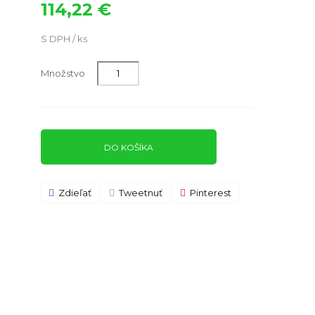
114,22 €
S DPH / ks
Množstvo
DO KOŠÍKA
Zdieľať
Tweetnuť
Pinterest