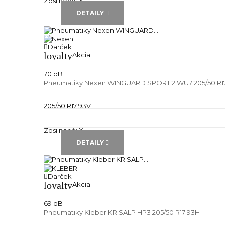
Zosilnené:
XL
DETAILY
Darček
loyalty
Akcia
70 dB
Pneumatiky Nexen WINGUARD SPORT 2 WU7 205/50 R1
205/50 R17 93V
Zimné pneu
Runflat:
---
Zosilnené:
XL
DETAILY
Darček
loyalty
Akcia
69 dB
Pneumatiky Kleber KRISALP HP3 205/50 R17 93H