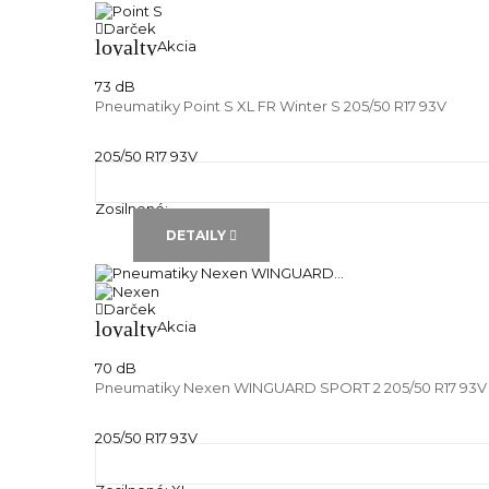
Darček
loyalty
Akcia
73 dB
Pneumatiky Point S XL FR Winter S 205/50 R17 93V
205/50 R17 93V
Zimné pneu
Runflat:
---
Zosilnené:
---
DETAILY
Darček
loyalty
Akcia
70 dB
Pneumatiky Nexen WINGUARD SPORT 2 205/50 R17 93V
205/50 R17 93V
Zimné pneu
Runflat:
---