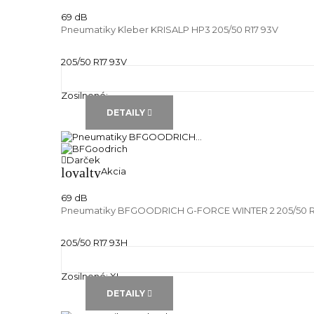
69 dB
Pneumatiky Kleber KRISALP HP3 205/50 R17 93V
205/50 R17 93V
Zimné pneu
Runflat:
---
Zosilnené:
---
DETAILY
Darček
loyalty
Akcia
69 dB
Pneumatiky BFGOODRICH G-FORCE WINTER 2 205/50 R
205/50 R17 93H
Zimné pneu
Runflat:
---
Zosilnené:
XL
DETAILY