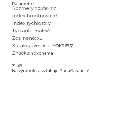
Parametre:
Rozmery:
205/50 R17
Index hmotnosti:
93
Index rýchlosti:
V
Typ auta:
osobné
Zosilnené:
XL
Katalógové číslo:
YOKR6931
Značka:
Yokohama
71 dB
Na výrobok sa vzťahuje PneuGarancia!