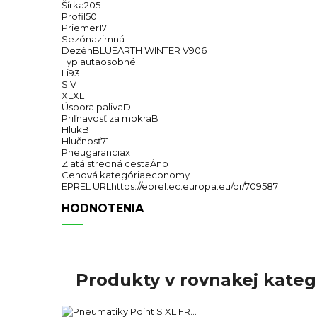
Šírka
205
Profil
50
Priemer
17
Sezóna
zimná
Dezén
BLUEARTH WINTER V906
Typ auta
osobné
Li
93
Si
V
XL
XL
Úspora paliva
D
Priľnavosť za mokra
B
Hluk
B
Hlučnosť
71
Pneugarancia
x
Zlatá stredná cesta
Áno
Cenová kategória
economy
EPREL URL
https://eprel.ec.europa.eu/qr/709587
HODNOTENIA
Produkty v rovnakej kategó