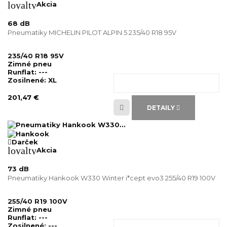
loyalty
Akcia
68 dB
Pneumatiky MICHELIN PILOT ALPIN 5 235/40 R18 95V
235/40 R18 95V
Zimné pneu
Runflat:
---
Zosilnené:
XL
201,47 €
DETAILY
Darček
loyalty
Akcia
73 dB
Pneumatiky Hankook W330 Winter i*cept evo3 255/40 R19 100V
255/40 R19 100V
Zimné pneu
Runflat:
---
Zosilnené:
---