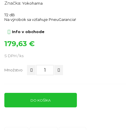
Značka:
Yokohama
72 dB
Na výrobok sa vzťahuje PneuGarancia!

Info v obchode
179,63 €
S DPH / ks
Množstvo
DO KOŠÍKA