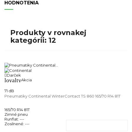
HODNOTENIA
Produkty v rovnakej
kategórii: 12
Darček
loyalty
Akcia
71 dB
Pneumatiky Continental WinterContact TS 860 165/70 R14 81T
165/70 R14 81T
Zimné pneu
Runflat:
---
Zosilnené:
---