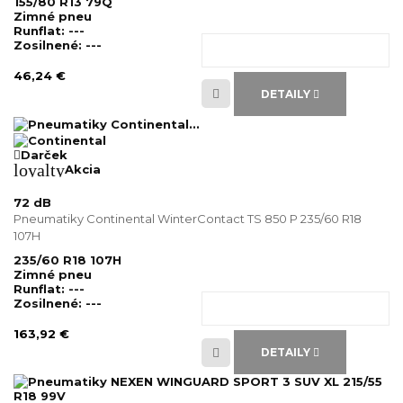
155/80 R13 79Q
Zimné pneu
Runflat:
---
Zosilnené:
---
46,24 €
DETAILY
Darček
loyalty
Akcia
72 dB
Pneumatiky Continental WinterContact TS 850 P 235/60 R18
107H
235/60 R18 107H
Zimné pneu
Runflat:
---
Zosilnené:
---
163,92 €
DETAILY