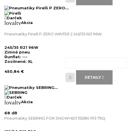
Darček
loyalty
Akcia
Pneumatiky Pirelli P ZERO WINTER 2 245/35 R21 96W
245/35 R21 96W
Zimné pneu
Runflat:
---
Zosilnené:
XL
450,84 €
DETAILY
Darček
loyalty
Akcia
68 dB
Pneumatiky SEBRING FOR.SNOW+601 155/80 R13 79Q