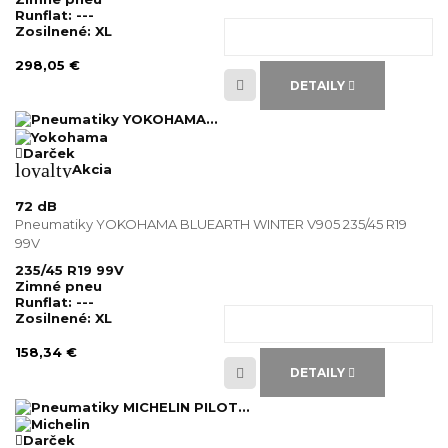
Runflat:
---
Zosilnené:
XL
298,05 €
DETAILY
Darček
loyalty
Akcia
72 dB
Pneumatiky YOKOHAMA BLUEARTH WINTER V905 235/45 R19
99V
235/45 R19 99V
Zimné pneu
Runflat:
---
Zosilnené:
XL
158,34 €
DETAILY
Darček