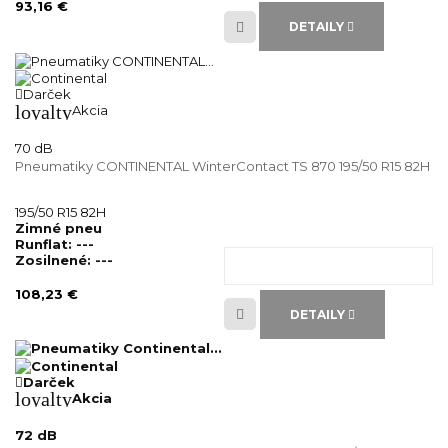
93,16 €
DETAILY
Darček
loyalty
Akcia
70 dB
Pneumatiky CONTINENTAL WinterContact TS 870 195/50 R15 82H
195/50 R15 82H
Zimné pneu
Runflat:
---
Zosilnené:
---
108,23 €
DETAILY
Darček
loyalty
Akcia
72 dB