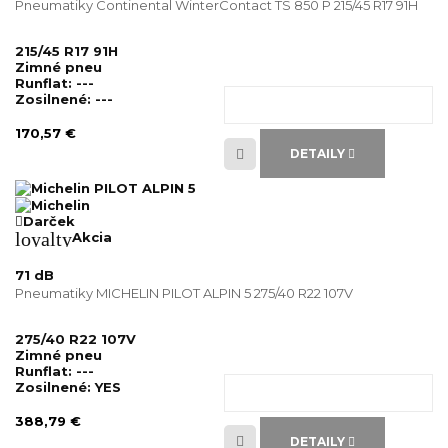
Pneumatiky Continental WinterContact TS 850 P 215/45 R17 91H
215/45 R17 91H
Zimné pneu
Runflat:
---
Zosilnené:
---
170,57 €
DETAILY
Darček
loyalty
Akcia
71 dB
Pneumatiky MICHELIN PILOT ALPIN 5 275/40 R22 107V
275/40 R22 107V
Zimné pneu
Runflat:
---
Zosilnené:
YES
388,79 €
DETAILY