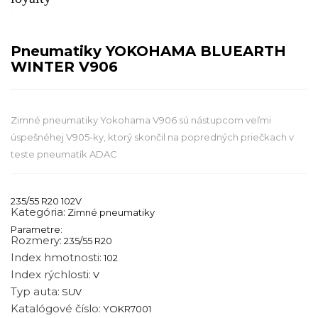
Pneumatiky YOKOHAMA BLUEARTH
WINTER V906
Zimné pneumatiky Yokohama V906 sú nástupcom veľmi
úspešnéhej V905-ky, ktorý skončil na popredných priečkach v
teste pneumatík ADAC
235/55 R20 102V
Kategória:
Zimné pneumatiky
Parametre:
Rozmery:
235/55 R20
Index hmotnosti:
102
Index rýchlosti:
V
Typ auta:
SUV
Katalógové číslo:
YOKR7001