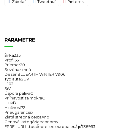
Zdieľať
Tweetnuť
Pinterest
PARAMETRE
Šírka
235
Profil
55
Priemer
20
Sezóna
zimná
Dezén
BLUEARTH WINTER V906
Typ auta
SUV
Li
102
Si
V
Úspora paliva
C
Priľnavosť za mokra
C
Hluk
B
Hlučnosť
72
Pneugarancia
x
Zlatá stredná cesta
Áno
Cenová kategória
economy
EPREL URL
https://eprel.ec.europa.eu/qr/738953