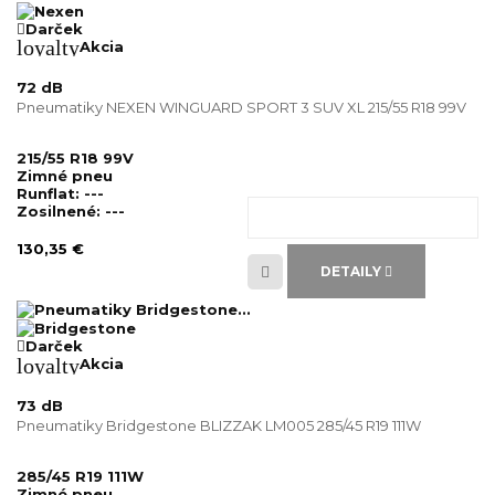
Darček
loyalty
Akcia
72 dB
Pneumatiky NEXEN WINGUARD SPORT 3 SUV XL 215/55 R18 99V
215/55 R18 99V
Zimné pneu
Runflat:
---
Zosilnené:
---
130,35 €
DETAILY
Darček
loyalty
Akcia
73 dB
Pneumatiky Bridgestone BLIZZAK LM005 285/45 R19 111W
285/45 R19 111W
Zimné pneu