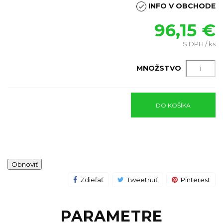
INFO V OBCHODE

96,15 €
S DPH / ks
MNOŽSTVO
DO KOŠÍKA
Zdieľať
Tweetnuť
Pinterest
PARAMETRE