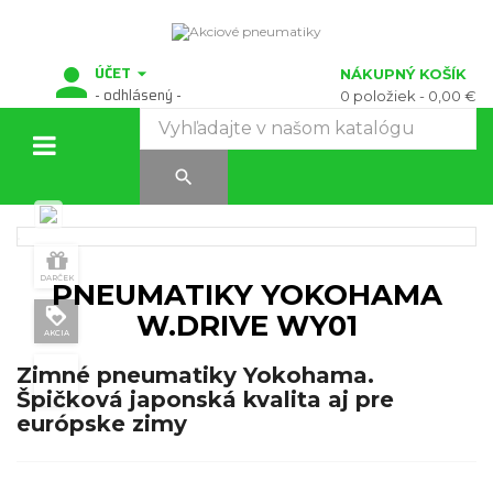
ÚČET

NÁKUPNÝ KOŠÍK
- odhlásený -
0 položiek
- 0,00 €
Prepnúť
☰

navigáciu
DARČEK
PNEUMATIKY YOKOHAMA
loyalty
W.DRIVE WY01
AKCIA
Zimné pneumatiky Yokohama.
Špičková japonská kvalita aj pre
európske zimy