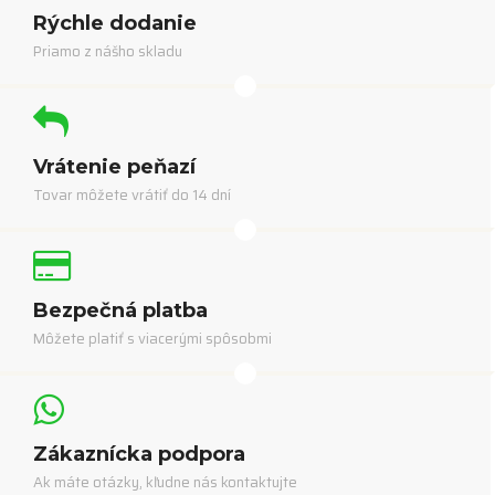
Rýchle dodanie
Priamo z nášho skladu
Vrátenie peňazí
Tovar môžete vrátiť do 14 dní
Bezpečná platba
Môžete platiť s viacerými spôsobmi
Zákaznícka podpora
Ak máte otázky, kľudne nás kontaktujte