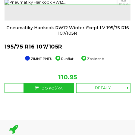
DARČEK
loyalty
AKCIA
Pneumatiky Hankook RW12 Winter i*cept LV 195/75 R16
107/105R
195/75 R16 107/105R
ZIMNÉ PNEU
Runflat:
---
Zosilnené:
---
110.95
DETAILY
DO KOŠÍKA