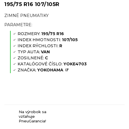
195/75 R16 107/105R
ZIMNÉ PNEUMATIKY
PARAMETRE:
ROZMERY:
195/75 R16
INDEX HMOTNOSTI:
107/105
INDEX RÝCHLOSTI:
R
TYP AUTA:
VAN
ZOSILNENÉ:
C
KATALÓGOVÉ ČÍSLO:
YOKE4703
ZNAČKA:
YOKOHAMA
72 dB
Na výrobok sa
vzťahuje
PneuGarancia!