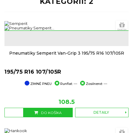
KATEGÓRII: 2
DARČEK
loyalty
AKCIA
Pneumatiky Semperit Van-Grip 3 195/75 R16 107/105R
195/75 R16 107/105R
ZIMNÉ PNEU
Runflat:
---
Zosilnené:
---
108.5
DETAILY
DO KOŠÍKA