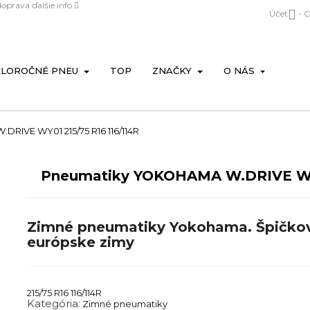
doprava
ďalšie info

Účet
- 
ELOROČNÉ PNEU
TOP
ZNAČKY
O NÁS
RIVE WY01 215/75 R16 116/114R
Pneumatiky YOKOHAMA W.DRIVE W
Zimné pneumatiky Yokohama. Špičková
európske zimy
215/75 R16 116/114R
Kategória:
Zimné pneumatiky