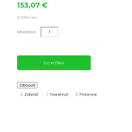
153,07 €
S DPH / ks
Množstvo
DO KOŠÍKA
Zdieľať
Tweetnuť
Pinterest