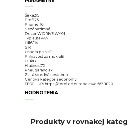
PARAMETRE
Šírka
215
Profil
75
Priemer
16
Sezóna
zimná
Dezén
W.DRIVE WY01
Typ auta
VAN
Li
116/114
Si
R
Úspora paliva
F
Priľnavosť za mokra
B
Hluk
B
Hlučnosť
72
Pneugarancia
x
Zlatá stredná cesta
Áno
Cenová kategória
economy
EPREL URL
https://eprel.ec.europa.eu/qr/638820
HODNOTENIA
Produkty v rovnakej kategó