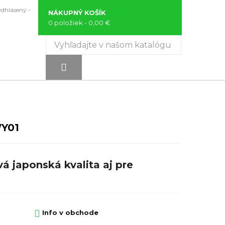
Odhlásený -
NÁKUPNÝ KOŠÍK
0 položiek
- 0,00 €

Y01
 japonská kvalita aj pre

Info v obchode