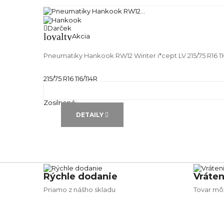
Darček
loyalty
Akcia
Pneumatiky Hankook RW12 Winter i*cept LV 215/75 R16 11
215/75 R16 116/114R
Zimné pneu
Runflat:
---
Zosilnené:
---
DETAILY
Rýchle dodanie
Vráten
Priamo z nášho skladu
Tovar môž