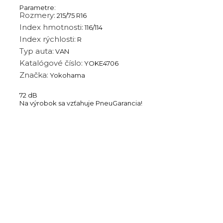
Parametre:
Rozmery:
215/75 R16
Index hmotnosti:
116/114
Index rýchlosti:
R
Typ auta:
VAN
Katalógové číslo:
YOKE4706
Značka:
Yokohama
72 dB
Na výrobok sa vzťahuje PneuGarancia!