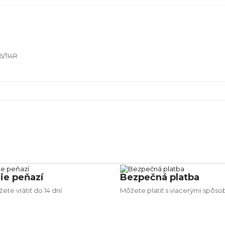
6/114R
138.87
ie peňazí
Bezpečná platba
ete vrátiť do 14 dní
Môžete platiť s viacerými spôso