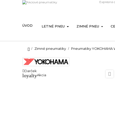
Expresná 
ÚVOD
LETNÉ PNEU
ZIMNÉ PNEU
C
Zimné pneumatiky
Pneumatiky YOKOHAMA W.D
Darček

loyalty
Akcia