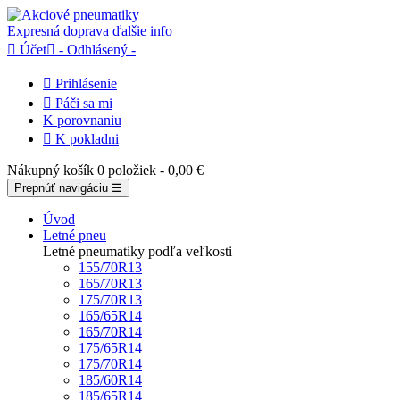
Expresná doprava
ďalšie info

Účet

- Odhlásený -

Prihlásenie

Páči sa mi
K porovnaniu

K pokladni
Nákupný košík
0 položiek
- 0,00 €
Prepnúť navigáciu
☰
Úvod
Letné pneu
Letné pneumatiky podľa veľkosti
155/70R13
165/70R13
175/70R13
165/65R14
165/70R14
175/65R14
175/70R14
185/60R14
185/65R14