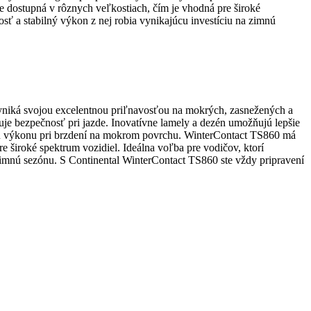
e dostupná v rôznych veľkostiach, čím je vhodná pre široké
sť a stabilný výkon z nej robia vynikajúcu investíciu na zimnú
niká svojou excelentnou priľnavosťou na mokrých, zasnežených a
je bezpečnosť pri jazde. Inovatívne lamely a dezén umožňujú lepšie
u výkonu pri brzdení na mokrom povrchu. WinterContact TS860 má
e široké spektrum vozidiel. Ideálna voľba pre vodičov, ktorí
 zimnú sezónu. S Continental WinterContact TS860 ste vždy pripravení