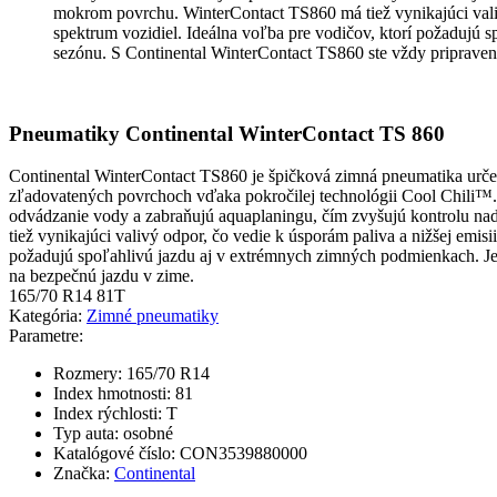
mokrom povrchu. WinterContact TS860 má tiež vynikajúci valiv
spektrum vozidiel. Ideálna voľba pre vodičov, ktorí požadujú s
sezónu. S Continental WinterContact TS860 ste vždy pripraven
Pneumatiky Continental WinterContact TS 860
Continental WinterContact TS860 je špičková zimná pneumatika urč
zľadovatených povrchoch vďaka pokročilej technológii Cool Chili™. 
odvádzanie vody a zabraňujú aquaplaningu, čím zvyšujú kontrolu 
tiež vynikajúci valivý odpor, čo vedie k úsporám paliva a nižšej emis
požadujú spoľahlivú jazdu aj v extrémnych zimných podmienkach. Jej 
na bezpečnú jazdu v zime.
165/70 R14 81T
Kategória:
Zimné pneumatiky
Parametre:
Rozmery:
165/70 R14
Index hmotnosti:
81
Index rýchlosti:
T
Typ auta:
osobné
Katalógové číslo:
CON3539880000
Značka:
Continental