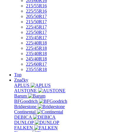
205/60R16
215/55R16
225/55R16
205/50R17
215/50R17
225/45R17
225/50R17
235/45R17
225/40R18
225/45R18
235/40R18
245/40R18
225/60R17
235/55R18
Top
Značky
APLUS
AUSTONE
Barum
BFGoodrich
Bridgestone
Continental
DEBICA
DUNLOP
FALKEN