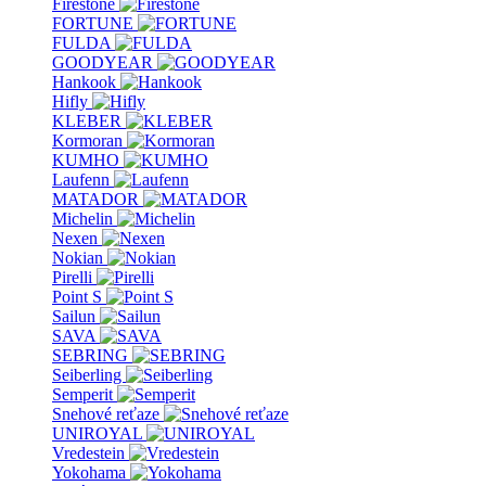
Firestone
FORTUNE
FULDA
GOODYEAR
Hankook
Hifly
KLEBER
Kormoran
KUMHO
Laufenn
MATADOR
Michelin
Nexen
Nokian
Pirelli
Point S
Sailun
SAVA
SEBRING
Seiberling
Semperit
Snehové reťaze
UNIROYAL
Vredestein
Yokohama