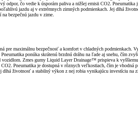
ý odpor, čo vedie k úsporám paliva a nižšej emisii CO2. Pneumatika j
poľahlivú jazdu aj v extrémnych zimných podmienkach. Jej dlhá životno
í na bezpečnú jazdu v zime.
ená pre maximálnu bezpečnosť a komfort v chladných podmienkach. Vy
Pneumatika ponúka skrátenú brzdnú dráhu na ľade aj snehu, čím zvyšu
nad vozidlom. Zmes gumy Liquid Layer Drainage™ prispieva k vyššiem
ii CO2. Pneumatika je dostupná v rôznych veľkostiach, čím je vhodná pr
dlhá životnosť a stabilný výkon z nej robia vynikajúcu investíciu na