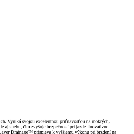
ch. Vyniká svojou excelentnou priľnavosťou na mokrých,
 aj snehu, čím zvyšuje bezpečnosť pri jazde. Inovatívne
Layer Drainage™ prispieva k vyššiemu výkonu pri brzdení na