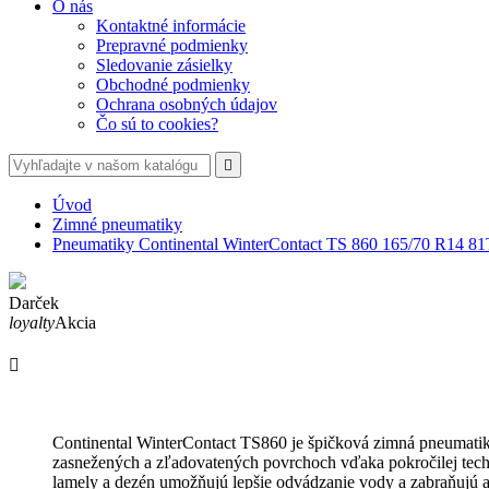
O nás
Kontaktné informácie
Prepravné podmienky
Sledovanie zásielky
Obchodné podmienky
Ochrana osobných údajov
Čo sú to cookies?

Úvod
Zimné pneumatiky
Pneumatiky Continental WinterContact TS 860 165/70 R14 81
Darček
loyalty
Akcia

Continental WinterContact TS860 je špičková zimná pneumati
zasnežených a zľadovatených povrchoch vďaka pokročilej techn
lamely a dezén umožňujú lepšie odvádzanie vody a zabraňujú 